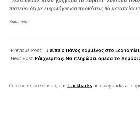
“Τελειώνουν πολύ γρήγορα τα καρότα. Σύντομα αναλ
πιστεύει ότι με ευχολόγια και προθέσεις θα μεταπείσει 
Spirospero
2012-
07-
Previous Post:
Τι είπε ο Πάνος Καμμένος στο Economist
03
Next Post:
Ράιχνεμπαχ: Να πληρώσει άμεσα το Δημόσιο
Comments are closed, but
trackbacks
and pingbacks are op