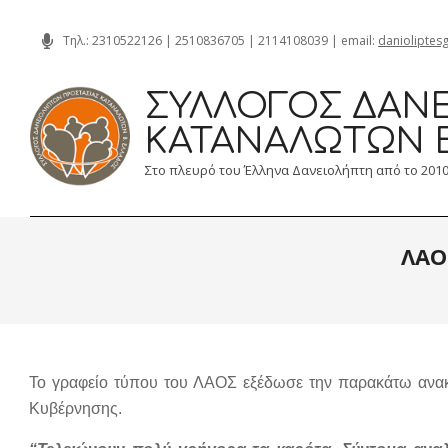
Skip
Τηλ.:
2310522126
|
2510836705
|
2114108039
| email:
danioliptes
to
content
ΣΎΛΛΟΓΟΣ ΔΑΝΕ
ΚΑΤΑΝΑΛΩΤΏΝ 
Στο πλευρό του Έλληνα Δανειολήπτη από το 201
ΛΑΟ
Το γραφείο τύπου του ΛΑΟΣ εξέδωσε την παρακάτω ανακο
Κυβέρνησης.