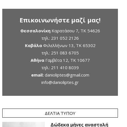
Επικοινωνήστε μαζί μας!
Θεσσαλονίκη
Καρατάσου 7, TK 54626
τηλ.:
231 052 2126
Καβάλα
Φιλελλήνων 13, ΤΚ 65302
τηλ.:
251 083 6705
Αθήνα
Γαμβέτα 12, ΤΚ 10677
τηλ.:
211 410 8039
email:
danioliptes@gmail.com
info@danioliptes.gr
ΔΕΛΤΊΑ ΤΎΠΟΥ
Δώδεκα μήνες αναστολή