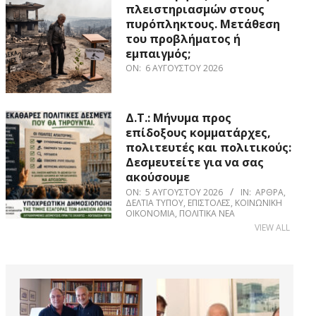
πλειστηριασμών στους
πυρόπληκτους. Μετάθεση
του προβλήματος ή
εμπαιγμός;
ON:
6 ΑΥΓΟΎΣΤΟΥ 2026
Δ.Τ.: Μήνυμα προς
επίδοξους κομματάρχες,
πολιτευτές και πολιτικούς:
Δεσμευτείτε για να σας
ακούσουμε
ON:
5 ΑΥΓΟΎΣΤΟΥ 2026
IN:
ΆΡΘΡΑ
,
ΔΕΛΤΊΑ ΤΎΠΟΥ
,
ΕΠΙΣΤΟΛΈΣ
,
ΚΟΙΝΩΝΙΚΉ
ΟΙΚΟΝΟΜΊΑ
,
ΠΟΛΙΤΙΚΆ ΝΈΑ
VIEW ALL