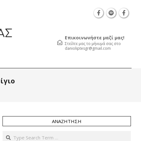
26 | Καβάλα Φιλελλήνων 13, ΤΚ 65302 τηλ.: 251 083 6705 |
ΑΣ
Επικοινωνήστε μαζί μας!
Στείλτε μας το μήνυμά σας στο
danioliptesgr@gmail.com
Prim
ίγιο
Navi
Men
ΑΝΑΖΉΤΗΣΗ
Search