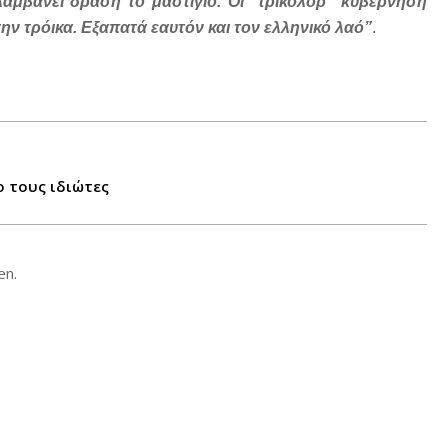
αμβάνει δράση το μαστίγιο. Οι “τρικολόρ” κυβέρνηση
την τρόικα. Εξαπατά εαυτόν και τον ελληνικό λαό”
.
 τους ιδιώτες
en.