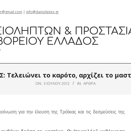
Θεσσαλονίκη Καρατάσου 7, TK 54626 τηλ.: 231 052 21
gr@gmail.com
|
info@danioliptes.gr
ΙΟΛΗΠΤΏΝ & ΠΡΟΣΤΑΣΊ
ΒΟΡΕΊΟΥ ΕΛΛΆΔΟΣ
0
Σ: Τελειώνει το καρότο, αρχίζει το μαστ
ON:
3 ΙΟΥΛΊΟΥ 2012
IN:
ΆΡΘΡΑ
ίνωση για την έλευση της Τρόϊκας και τις δεσμεύσεις της