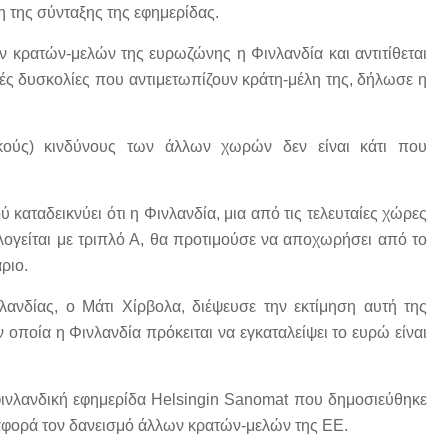
η της σύνταξης της εφημερίδας.
ν κρατών-μελών της ευρωζώνης η Φινλανδία και αντιτίθεται
κές δυσκολίες που αντιμετωπίζουν κράτη-μέλη της, δήλωσε η
ικούς) κινδύνους των άλλων χωρών δεν είναι κάτι που
καταδεικνύει ότι η Φινλανδία, μια από τις τελευταίες χώρες
λογείται με τριπλό Α, θα προτιμούσε να αποχωρήσει από το
ριο.
νδίας, ο Μάτι Χίρβολα, διέψευσε την εκτίμηση αυτή της
 οποία η Φινλανδία πρόκειται να εγκαταλείψει το ευρώ είναι
 φινλανδική εφημερίδα Helsingin Sanomat που δημοσιεύθηκε
τι αφορά τον δανεισμό άλλων κρατών-μελών της ΕΕ.