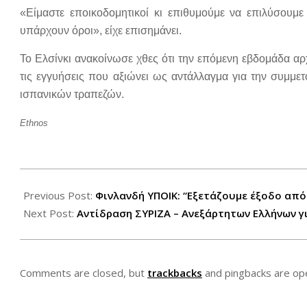
«Είμαστε εποικοδομητικοί κι επιθυμούμε να επιλύσουμε
υπάρχουν όροι», είχε επισημάνει.
Το Ελσίνκι ανακοίνωσε χθες ότι την επόμενη εβδομάδα αρχ
τις εγγυήσεις που αξιώνει ως αντάλλαγμα για την συμμ
ισπανικών τραπεζών.
Ethnos
2012-
07-
Previous Post:
Φινλανδή ΥΠΟΙΚ: “Εξετάζουμε έξοδο από
06
Next Post:
Αντίδραση ΣΥΡΙΖΑ – Ανεξάρτητων Ελλήνων γ
Comments are closed, but
trackbacks
and pingbacks are op