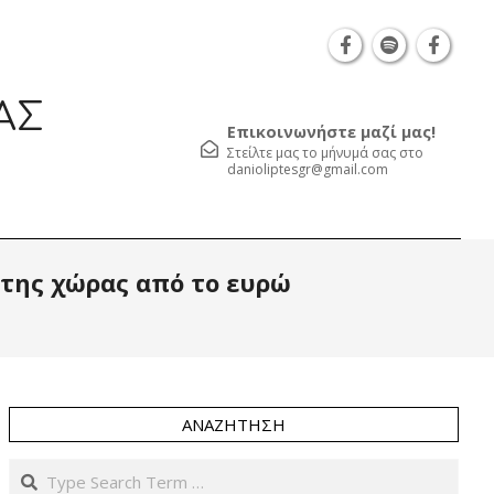
Θεσσαλονίκη Καρατάσου 7, TK 54626 τηλ.: 231 0
ΑΣ
Επικοινωνήστε μαζί μας!
Στείλτε μας το μήνυμά σας στο
danioliptesgr@gmail.com
Prim
 της χώρας από το ευρώ
Navi
Men
ΑΝΑΖΉΤΗΣΗ
Search