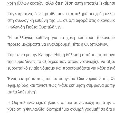
χρέη άλλων κρατών, αλλά ότι η θέση αυτή αποτελεί εκτίμησ
Συγκεκριμένα, δεν προτίθεται να αποπληρώσει χρέη άλλω
στη συλλογική ευθύνη της ΕΕ σε ό,τι αφορά στις οικονομι
Φινλανδή Γιούτα Ουρπιλάινεν.
“Η συλλογική ευθύνη για τα χρέη και τους (οικονομ
προετοιμαζόμαστε να αναλάβουμε”, είπε η Ουρπιλάινεν.
Σύμφωνα με την Kauppalehti, η δήλωση αυτή της υπουργού 
της ευρωζώνης το αξιόχρεο των οποίων συνεχίζει να αξιο
ευρωπαϊκό ενιαίο νόμισμα και προετοιμάζεται για κάθε σενά
Ένας εκπρόσωπος του υπουργείου Οικονομικών της Φιλα
εφημερίδας και τόνισε πως “κάθε εκτίμηση σύμφωνα με την
απλά λαθεμένη”.
Η Ουρπιλάινεν είχε δηλώσει σε μια συνέντευξή της στην
χθες ότι η Φινλανδία, διατηρεί “μια σκληρή γραμμή” σε ό,