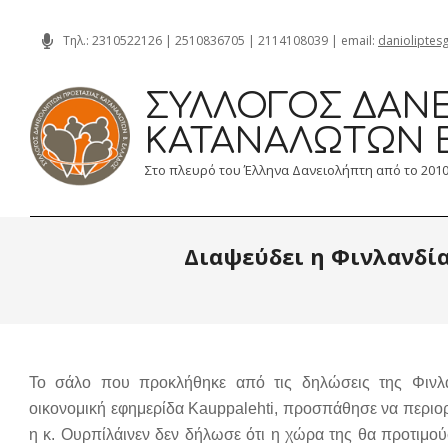
Skip
Τηλ.:
2310522126
|
2510836705
|
2114108039
| email:
danioliptes
to
content
ΣΎΛΛΟΓΟΣ ΔΑΝΕ
ΚΑΤΑΝΑΛΩΤΏΝ 
Στο πλευρό του Έλληνα Δανειολήπτη από το 201
Διαψεύδει η Φινλανδία
Το σάλο που προκλήθηκε από τις δηλώσεις της Φινλα
οικονομική εφημερίδα Kauppalehti, προσπάθησε να περιορ
η κ. Ουρπίλάινεν δεν δήλωσε ότι η χώρα της θα προτιμ