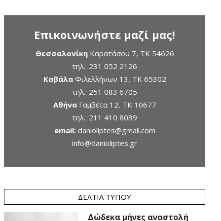
Επικοινωνήστε μαζί μας!
Θεσσαλονίκη
Καρατάσου 7, TK 54626
τηλ.:
231 052 2126
Καβάλα
Φιλελλήνων 13, ΤΚ 65302
τηλ.:
251 083 6705
Αθήνα
Γαμβέτα 12, ΤΚ 10677
τηλ.:
211 410 8039
email:
danioliptes@gmail.com
info@danioliptes.gr
ΔΕΛΤΊΑ ΤΎΠΟΥ
Δώδεκα μήνες αναστολή