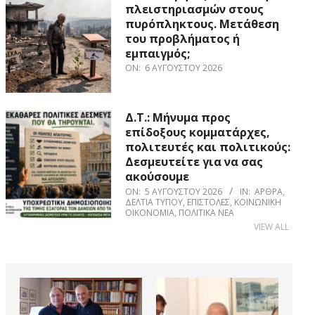
πλειστηριασμών στους
πυρόπληκτους. Μετάθεση
του προβλήματος ή
εμπαιγμός;
ON:
6 ΑΥΓΟΎΣΤΟΥ 2026
Δ.Τ.: Μήνυμα προς
επίδοξους κομματάρχες,
πολιτευτές και πολιτικούς:
Δεσμευτείτε για να σας
ακούσουμε
ON:
5 ΑΥΓΟΎΣΤΟΥ 2026
IN:
ΆΡΘΡΑ
,
ΔΕΛΤΊΑ ΤΎΠΟΥ
,
ΕΠΙΣΤΟΛΈΣ
,
ΚΟΙΝΩΝΙΚΉ
ΟΙΚΟΝΟΜΊΑ
,
ΠΟΛΙΤΙΚΆ ΝΈΑ
VIEW ALL