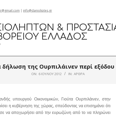
gr@gmail.com
|
info@danioliptes.gr
ΙΟΛΗΠΤΏΝ & ΠΡΟΣΤΑΣΊ
ΒΟΡΕΊΟΥ ΕΛΛΆΔΟΣ
0
 δήλωση της Ουρπιλάινεν περί εξόδου
ON:
6 ΙΟΥΛΊΟΥ 2012
IN:
ΆΡΘΡΑ
νδής υπουργού Οικονομικών, Γιούτα Ουρπιλάινεν, στην
ίσει η κυβέρνηση της χώρας, σπεύδοντας να επισημάνει ότι
ούσε να αποχωρήσει από την ευρωζώνη από το να πληρώνει