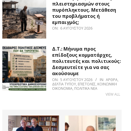
πλειστηριασμών στους
πυρόπληκτους. Μετάθεση
του προβλήματος ή
εμπαιγμός;
ON:
6 ΑΥΓΟΎΣΤΟΥ 2026
Δ.Τ.: Μήνυμα προς
επίδοξους κομματάρχες,
πολιτευτές και πολιτικούς:
Δεσμευτείτε για να σας
ακούσουμε
ON:
5 ΑΥΓΟΎΣΤΟΥ 2026
IN:
ΆΡΘΡΑ
,
ΔΕΛΤΊΑ ΤΎΠΟΥ
,
ΕΠΙΣΤΟΛΈΣ
,
ΚΟΙΝΩΝΙΚΉ
ΟΙΚΟΝΟΜΊΑ
,
ΠΟΛΙΤΙΚΆ ΝΈΑ
VIEW ALL