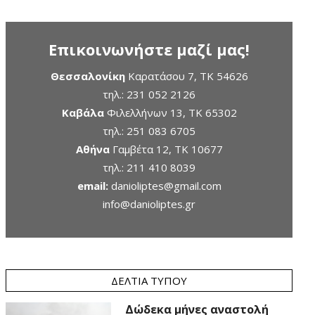
Επικοινωνήστε μαζί μας!
Θεσσαλονίκη
Καρατάσου 7, TK 54626
τηλ.:
231 052 2126
Καβάλα
Φιλελλήνων 13, ΤΚ 65302
τηλ.:
251 083 6705
Αθήνα
Γαμβέτα 12, ΤΚ 10677
τηλ.:
211 410 8039
email:
danioliptes@gmail.com
info@danioliptes.gr
ΔΕΛΤΊΑ ΤΎΠΟΥ
Δώδεκα μήνες αναστολή