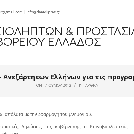
gr@gmail.com
|
info@danioliptes.gr
ΙΟΛΗΠΤΏΝ & ΠΡΟΣΤΑΣΊ
ΒΟΡΕΊΟΥ ΕΛΛΆΔΟΣ
0
– Ανεξάρτητων Ελλήνων για τις προγρ
ON:
7 ΙΟΥΛΊΟΥ 2012
IN:
ΆΡΘΡΑ
αι απόλυτα με την εφαρμογή του μνημονίου.
μματικές δηλώσεις της κυβέρνησης ο Κοινοβουλευτικός