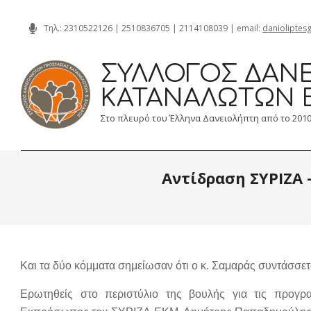
Skip
Τηλ.:
2310522126
|
2510836705
|
2114108039
| email:
danioliptes
to
content
ΣΎΛΛΟΓΟΣ ΔΑΝΕ
ΚΑΤΑΝΑΛΩΤΏΝ 
Στο πλευρό του Έλληνα Δανειολήπτη από το 201
Αντίδραση ΣΥΡΙΖΑ 
Και τα δύο κόμματα σημείωσαν ότι ο κ. Σαμαράς συντάσσετ
Ερωτηθείς στο περιστύλιο της βουλής για τις προγρα