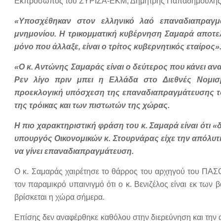
Εκπρόσωπος του ΣΥΡΙΖΑ-ΕΚΜ, Δημήτρης Παπαδημούλης
«Υποσχέθηκαν στον ελληνικό λαό επαναδιαπραγ
μνημονίου. Η τρικομματική κυβέρνηση Σαμαρά αποτε
μόνο που άλλαξε, είναι ο τρίτος κυβερνητικός εταίρος»
«Ο κ. Αντώνης Σαμαράς είναι ο δεύτερος που κάνει α
Ρεν λίγο πριν μπει η Ελλάδα στο Διεθνές Νομισμα
προεκλογική υπόσχεση της επαναδιαπραγμάτευσης το
της τρόικας και των πιστωτών της χώρας.
Η πιο χαρακτηριστική φράση του κ. Σαμαρά είναι ότι «δ
υπουργός Οικονομικών κ. Στουρνάρας είχε την απόλυτ
να γίνει επαναδιαπραγμάτευση.
Ο κ. Σαμαράς χαιρέτησε το θάρρος του αρχηγού του ΠΑΣ
τον παραμικρό υπαινιγμό ότι ο κ. Βενιζέλος είναι εκ των
βρίσκεται η χώρα σήμερα.
Επίσης δεν αναφέρθηκε καθόλου στην διερεύνηση και τη