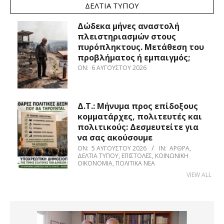
ΔΕΛΤΊΑ ΤΎΠΟΥ
Δώδεκα μήνες αναστολή
πλειστηριασμών στους
πυρόπληκτους. Μετάθεση του
προβλήματος ή εμπαιγμός;
ON:
6 ΑΥΓΟΎΣΤΟΥ 2026
Δ.Τ.: Μήνυμα προς επίδοξους
κομματάρχες, πολιτευτές και
πολιτικούς: Δεσμευτείτε για
να σας ακούσουμε
ON:
5 ΑΥΓΟΎΣΤΟΥ 2026
IN:
ΆΡΘΡΑ
,
ΔΕΛΤΊΑ ΤΎΠΟΥ
,
ΕΠΙΣΤΟΛΈΣ
,
ΚΟΙΝΩΝΙΚΉ
ΟΙΚΟΝΟΜΊΑ
,
ΠΟΛΙΤΙΚΆ ΝΈΑ
VIEW ALL