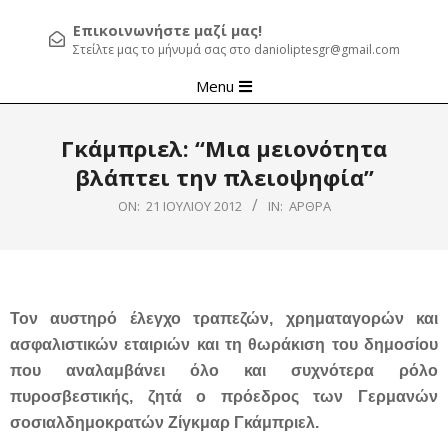
Επικοινωνήστε μαζί μας!
Στείλτε μας το μήνυμά σας στο danioliptesgr@gmail.com
Primary
Menu
Navigation
Menu
Γκάμπριελ: “Μια μειονότητα
βλάπτει την πλειοψηφία”
ON:
21 ΙΟΥΛΊΟΥ 2012
IN:
ΆΡΘΡΑ
Τον αυστηρό έλεγχο τραπεζών, χρηματαγορών και
ασφαλιστικών εταιριών και τη θωράκιση του δημοσίου
που αναλαμβάνει όλο και συχνότερα ρόλο
πυροσβεστικής, ζητά ο πρόεδρος των Γερμανών
σοσιαλδημοκρατών Ζίγκμαρ Γκάμπριελ.