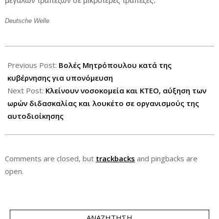
μεγάλων τραπεζών σε μικρότερες τράπεζες.
Deutsche Welle
2012-
07-
Previous Post:
Βολές Μητρόπουλου κατά της
21
κυβέρνησης για υπονόμευση
Next Post:
Κλείνουν νοσοκομεία και ΚΤΕΟ, αύξηση των
ωρών διδασκαλίας και λουκέτο σε οργανισμούς της
αυτοδιοίκησης
Comments are closed, but
trackbacks
and pingbacks are
open.
ΑΝΑΖΉΤΗΣΗ