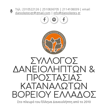
Θεσσαλονίκη Καρατάσου 7, TK 54626 
Skip
Τηλ.:
2310522126
|
2510836705
|
2114108039
| email:
danioliptesgr@gmail.com
|
info@danioliptes.gr
to
content
ΣΎΛΛΟΓΟΣ
ΔΑΝΕΙΟΛΗΠΤΏΝ &
ΠΡΟΣΤΑΣΊΑΣ
ΚΑΤΑΝΑΛΩΤΏΝ
ΒΟΡΕΊΟΥ ΕΛΛΆΔΟΣ
Στο πλευρό του Έλληνα Δανειολήπτη από το 2010