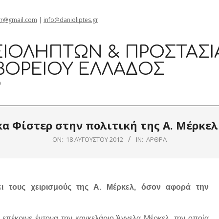
gr@gmail.com
|
info@danioliptes.gr
ΙΟΛΗΠΤΏΝ & ΠΡΟΣΤΑΣΊ
ΒΟΡΕΊΟΥ ΕΛΛΆΔΟΣ
0
α Φίστερ στην πολιτική της Α. Μέρκελ
ON:
18 ΑΥΓΟΎΣΤΟΥ 2012
IN:
ΆΡΘΡΑ
ι τους χειρισμούς της Α. Μέρκελ, όσον αφορά την
πέκρινε έντονα την καγκελάριο Άγγελα Μέρκελ, την οποία