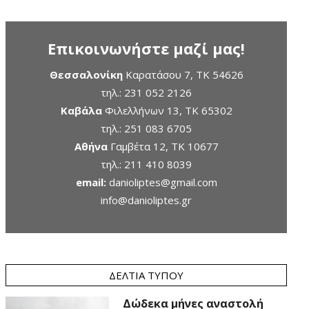
Επικοινωνήστε μαζί μας!
Θεσσαλονίκη
Καρατάσου 7, TK 54626
τηλ.:
231 052 2126
Καβάλα
Φιλελλήνων 13, ΤΚ 65302
τηλ.:
251 083 6705
Αθήνα
Γαμβέτα 12, ΤΚ 10677
τηλ.:
211 410 8039
email:
danioliptes@gmail.com
info@danioliptes.gr
ΔΕΛΤΊΑ ΤΎΠΟΥ
Δώδεκα μήνες αναστολή