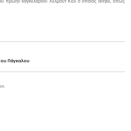
 του πρώην καγκελάριου Χέλμουτ Κολ ο οποίος ανήκε, όπως
 του Πάγκαλου
en.