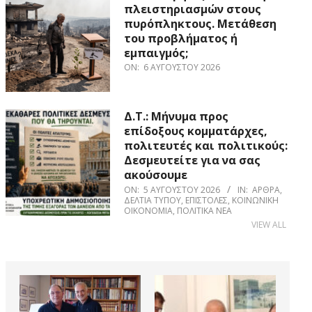
πλειστηριασμών στους
πυρόπληκτους. Μετάθεση
του προβλήματος ή
εμπαιγμός;
ON:
6 ΑΥΓΟΎΣΤΟΥ 2026
Δ.Τ.: Μήνυμα προς
επίδοξους κομματάρχες,
πολιτευτές και πολιτικούς:
Δεσμευτείτε για να σας
ακούσουμε
ON:
5 ΑΥΓΟΎΣΤΟΥ 2026
IN:
ΆΡΘΡΑ
,
ΔΕΛΤΊΑ ΤΎΠΟΥ
,
ΕΠΙΣΤΟΛΈΣ
,
ΚΟΙΝΩΝΙΚΉ
ΟΙΚΟΝΟΜΊΑ
,
ΠΟΛΙΤΙΚΆ ΝΈΑ
VIEW ALL