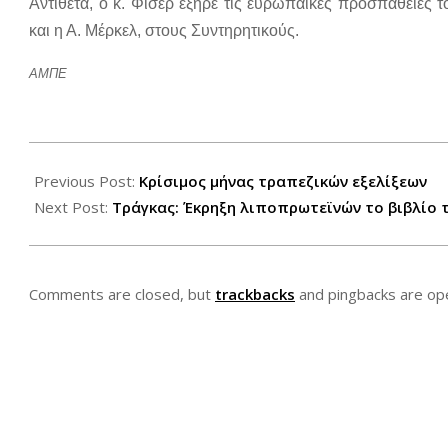
Αντίθετα, ο κ. Φίσερ εξήρε τις ευρωπαϊκές προσπάθειες
και η Α. Μέρκελ, στους Συντηρητικούς.
ΑΜΠΕ
2012-
08-
Previous Post:
Κρίσιμος μήνας τραπεζικών εξελίξεων
18
Next Post:
Τράγκας: Έκρηξη λιποπρωτεϊνών το βιβλίο
Comments are closed, but
trackbacks
and pingbacks are op