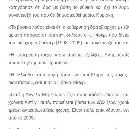
κατηγόρησε ότι δρα με βάση το εθνικό και όχι το ευ
συνέντευξή του που θα δημοσιευθεί αύριο, Κυριακή.
«Το βασικό λάθος είναι ότι η κυβέρνηση δρα εξ αρχής με εθ
αρκετή αποφασιστικότητα», δήλωσε ο κ. Φίσερ, που διε
του Γκέρχαρντ Σρέντερ (1998- 2005), σε συνέντευξή του στ
«Η κυβέρνηση τρέχει πίσω από τις εξελίξεις. Αντιμετωπ
πρώην ηγέτης των Πρασίνων.
«Η Ελλάδα στην αρχή ήταν ένα πρόβλημα της τάξης 
διαστάσεις», εκτίμησε ο Γιόσκα Φίσερ.
«Γιατί η Άγγελα Μέρκελ δεν έχει παρουσιάσει εδώ και και
χρόνια; Αντί γι’ αυτό, πορεύεται βάσει των εξελίξεων χω
τρέφει αντιευρωπαϊκές φωνές. Είναι πολύ επικίνδυνο», υ
από το 2005.