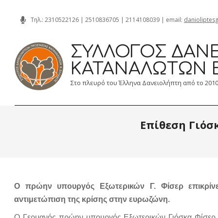
Skip
Τηλ.:
2310522126
|
2510836705
|
2114108039
| email:
danioliptes
to
content
ΣΎΛΛΟΓΟΣ ΔΑΝΕ
ΚΑΤΑΝΑΛΩΤΏΝ 
Στο πλευρό του Έλληνα Δανειολήπτη από το 201
Επίθεση Γιόσκ
Ο πρώην υπουργός Εξωτερικών Γ. Φίσερ επικρίνε
αντιμετώπιση της κρίσης στην ευρωζώνη.
Ο Γερμανός πρώην υπουργός Εξωτερικών Γιόσκα Φίσερ, ε