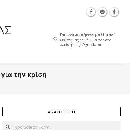
Θεσσαλονίκη Καρατάσου 7, TK 54626 τηλ.: 231 052
ΑΣ
Επικοινωνήστε μαζί μας!
Στείλτε μας το μήνυμά σας στο
danioliptesgr@gmail.com
Prim
 για την κρίση
Navi
Men
ΑΝΑΖΉΤΗΣΗ
Search