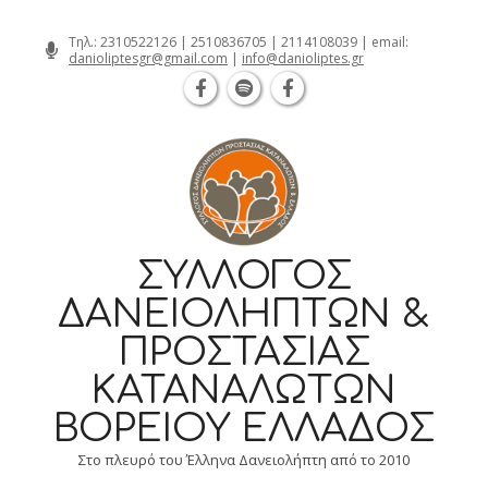
Θεσσαλονίκη Καρατάσου 7, TK 54626
Skip
Τηλ.:
2310522126
|
2510836705
|
2114108039
| email:
danioliptesgr@gmail.com
|
info@danioliptes.gr
to
content
ΣΎΛΛΟΓΟΣ
ΔΑΝΕΙΟΛΗΠΤΏΝ &
ΠΡΟΣΤΑΣΊΑΣ
ΚΑΤΑΝΑΛΩΤΏΝ
ΒΟΡΕΊΟΥ ΕΛΛΆΔΟΣ
Στο πλευρό του Έλληνα Δανειολήπτη από το 2010