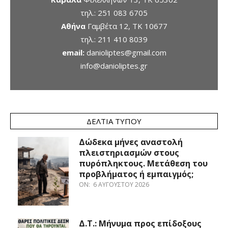
τηλ.:
251 083 6705
Αθήνα
Γαμβέτα 12, ΤΚ 10677
τηλ.:
211 410 8039
email:
danioliptes@gmail.com
info@danioliptes.gr
ΔΕΛΤΊΑ ΤΎΠΟΥ
Δώδεκα μήνες αναστολή
πλειστηριασμών στους
πυρόπληκτους. Μετάθεση του
προβλήματος ή εμπαιγμός;
ON:
6 ΑΥΓΟΎΣΤΟΥ 2026
Δ.Τ.: Μήνυμα προς επίδοξους