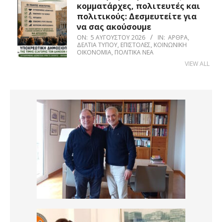
κομματάρχες, πολιτευτές και
πολιτικούς: Δεσμευτείτε για
να σας ακούσουμε
ON:
5 ΑΥΓΟΎΣΤΟΥ 2026
IN:
ΆΡΘΡΑ
,
ΔΕΛΤΊΑ ΤΎΠΟΥ
,
ΕΠΙΣΤΟΛΈΣ
,
ΚΟΙΝΩΝΙΚΉ
ΟΙΚΟΝΟΜΊΑ
,
ΠΟΛΙΤΙΚΆ ΝΈΑ
VIEW ALL