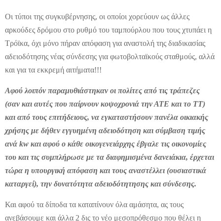
Οι τύποι της συγκυβέρνησης, οι οποίοι χορεύουν ως άλλες
αρκούδες δρόμου στο ρυθμό του ταμπούρλου που τους χτυπάει η
Τρόϊκα, όχι μόνο πήραν απόφαση για αναστολή της διαδικασίας
αδειοδότησης νέας σύνδεσης για φωτοβολταϊκούς σταθμούς, αλλά
και για τα εκκρεμή αιτήματα!!!
Αφού λοιπόν παραμυθιάστηκαν οι πολίτες από τις τράπεζες
(σαν και αυτές που παίρνουν κοψοχρονιά την ΑΤΕ και το ΤΤ)
και από τους επιτήδειους, να εγκαταστήσουν πανέλα οικιακής
χρήσης με δήθεν εγγυημένη αδειοδότηση και σύμβαση τιμής
ανά kw και αφού ο κάθε οικογενειάρχης έβγαλε τις οικονομίες
του και τις συμπλήρωσε με τα διαφημισμένα δανειάκια, έρχεται
τώρα η υπουργική απόφαση και τους αναστέλλει (ουσιαστικά
καταργεί), την δυνατότητα αδειοδότητησης και σύνδεσης.
Και αφού τα δίποδα τα καταπίνουν όλα αμάσητα, ας τους
ανεβάσουμε και άλλα 2 δις το νέο μεσοπρόθεσμο που θέλει η