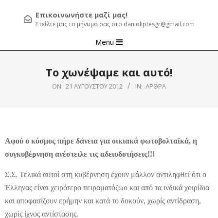
Επικοινωνήστε μαζί μας!
Στείλτε μας το μήνυμά σας στο danioliptesgr@gmail.com
Primary
Menu
Navigation
Menu
Το χωνέψαμε και αυτό!
ON:
21 ΑΥΓΟΎΣΤΟΥ 2012
IN:
ΆΡΘΡΑ
Αφού ο κόσμος πήρε δάνεια για οικιακά φωτοβολταϊκά, η
συγκυβέρνηση ανέστειλε τις αδειοδοτήσεις!!!
Σ.Σ. Τελικά αυτοί στη κυβέρνηση έχουν μάλλον αντιληφθεί ότι ο
Έλληνας είναι χειρότερο πειραματόζωο και από τα ινδικά χοιρίδια
και αποφασίζουν ερήμην και κατά το δοκούν, χωρίς αντίδραση,
χωρίς ίχνος αντίστασης.