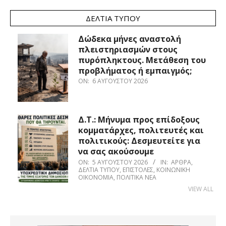
ΔΕΛΤΊΑ ΤΎΠΟΥ
Δώδεκα μήνες αναστολή
πλειστηριασμών στους
πυρόπληκτους. Μετάθεση του
προβλήματος ή εμπαιγμός;
ON:
6 ΑΥΓΟΎΣΤΟΥ 2026
Δ.Τ.: Μήνυμα προς επίδοξους
κομματάρχες, πολιτευτές και
πολιτικούς: Δεσμευτείτε για
να σας ακούσουμε
ON:
5 ΑΥΓΟΎΣΤΟΥ 2026
IN:
ΆΡΘΡΑ
,
ΔΕΛΤΊΑ ΤΎΠΟΥ
,
ΕΠΙΣΤΟΛΈΣ
,
ΚΟΙΝΩΝΙΚΉ
ΟΙΚΟΝΟΜΊΑ
,
ΠΟΛΙΤΙΚΆ ΝΈΑ
VIEW ALL