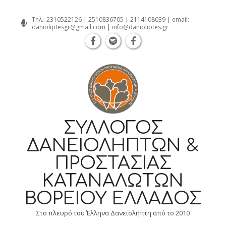
Θεσσαλονίκη Καρατάσου 7, TK 54626 
Skip
Τηλ.:
2310522126
|
2510836705
|
2114108039
| email:
danioliptesgr@gmail.com
|
info@danioliptes.gr
to
content
ΣΎΛΛΟΓΟΣ
ΔΑΝΕΙΟΛΗΠΤΏΝ &
ΠΡΟΣΤΑΣΊΑΣ
ΚΑΤΑΝΑΛΩΤΏΝ
ΒΟΡΕΊΟΥ ΕΛΛΆΔΟΣ
Στο πλευρό του Έλληνα Δανειολήπτη από το 2010