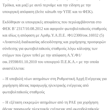
Τρόϊκα, και μαζί με αυτό περνάμε και την είδηση με την
υπουργική απόφαση (δείτε κάτωθι την ΥΠΕ και το ΦΕΚ).
Εκδόθηκαν οι υπουργικές αποφάσεις που περιλαμβάνονται στο
ΦΕΚ Β’ 2317/10.08.2012 και αφορούν φωτοβολταϊκούς σταθμούς
και ιδίως η απόφαση με Αριθμ.Υ.Α.Π.Ε. /Φ1/2300/οικ.16932 (5)
«Αναστολή διαδικασίας αδειοδότησης και χορήγησης προσφορών
σύνδεσης για φωτοβολταϊκούς σταθμούς λόγω κάλυψης των
στόχων που έχουν τεθεί με την απόφαση Α.Υ./Φ1/
οικ.19598/01.10.2010 του υπουργού Π.Ε.Κ.Α.» με την οποία
αναστέλλεται:
– Η υποβολή νέων αιτημάτων στη Ρυθμιστική Αρχή Ενέργειας για
χορήγηση άδειας παραγωγής ηλεκτρικής ενέργειας από
φωτοβολταϊκούς σταθμούς
– Η εξέταση εκκρεμών αιτημάτων από τη ΡΑΕ για χορήγηση
άδειας παραγωγής ηλεκτρικής ενέργειας από φωτοβολταϊκούς