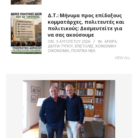
Δ.Τ.: Μήνυμα προς επίδοξους
κομματάρχες, πολιτευτές και
πολιτικούς: Δεσμευτείτε για
να σας ακούσουμε
ON:
5 ΑΥΓΟΎΣΤΟΥ 2026
IN:
ΆΡΘΡΑ
,
ΔΕΛΤΊΑ ΤΎΠΟΥ
,
ΕΠΙΣΤΟΛΈΣ
,
ΚΟΙΝΩΝΙΚΉ
ΟΙΚΟΝΟΜΊΑ
,
ΠΟΛΙΤΙΚΆ ΝΈΑ
VIEW ALL