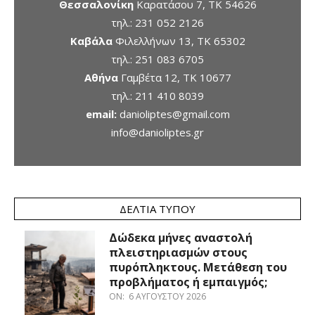
Θεσσαλονίκη
Καρατάσου 7, TK 54626
τηλ.:
231 052 2126
Καβάλα
Φιλελλήνων 13, ΤΚ 65302
τηλ.:
251 083 6705
Αθήνα
Γαμβέτα 12, ΤΚ 10677
τηλ.:
211 410 8039
email:
danioliptes@gmail.com
info@danioliptes.gr
ΔΕΛΤΊΑ ΤΎΠΟΥ
Δώδεκα μήνες αναστολή
πλειστηριασμών στους
πυρόπληκτους. Μετάθεση του
προβλήματος ή εμπαιγμός;
ON:
6 ΑΥΓΟΎΣΤΟΥ 2026