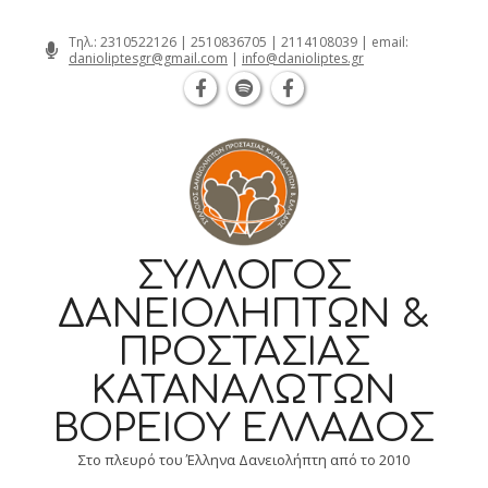
Θεσσαλονίκη Καρατάσου 7, TK 54626 
Skip
Τηλ.:
2310522126
|
2510836705
|
2114108039
| email:
danioliptesgr@gmail.com
|
info@danioliptes.gr
to
content
ΣΎΛΛΟΓΟΣ
ΔΑΝΕΙΟΛΗΠΤΏΝ &
ΠΡΟΣΤΑΣΊΑΣ
ΚΑΤΑΝΑΛΩΤΏΝ
ΒΟΡΕΊΟΥ ΕΛΛΆΔΟΣ
Στο πλευρό του Έλληνα Δανειολήπτη από το 2010