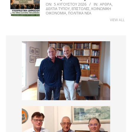
ON:
5 ΑΥΓΟΎΣΤΟΥ 2026
IN:
ΆΡΘΡΑ
,
ΔΕΛΤΊΑ ΤΎΠΟΥ
,
ΕΠΙΣΤΟΛΈΣ
,
ΚΟΙΝΩΝΙΚΉ
ΟΙΚΟΝΟΜΊΑ
,
ΠΟΛΙΤΙΚΆ ΝΈΑ
VIEW ALL