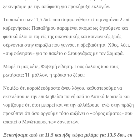
ξεκινήσαμε με την απόφαση για προκήρυξη εκλογών.
Το πακέτο των 11,5 δισ. που συμφωνήθηκε στο μνημόνιο 2 επί
κυβερνήσεως Παπαδήμου παραμένει ακόμα ως ζητούμενο και
φυσικά όλοι οι τομείς της οικονομικής και κοινωνικής ζωής
σέρνονται στην απραξία που γεννάει η αβεβαιότητα. Χθες, λέει,
«συμφώνησαν» για το πακέτο ο Στουρνάρας με τον Σαμαρά.
Μωρέ τι μας λέτε; Φοβερή είδηση. Τους άλλους δυο τους
ρωτήσατε; Ή, μάλλον, η τρόικα το ξέρει;
Νομίζω ότι κοροϊδευόμαστε άνευ λόγου, καθυστερούμε να
εκτελέσουμε την επιβληθείσα ποινή από το Δυτικό Ιερατείο και
νομίζουμε ότι έτσι μπορεί και να την αλλάξουμε, ενώ στην πράξη
προκύπτει ότι όσο αργούμε τόσο αυξάνει ο «φόρος αίματος» που
απαιτεί ο Μινώταυρος των δανειστών.
Ξεκινήσαμε από τα 11,5 και ήδη τώρα μιλάμε για 13,5 δισ., εκ