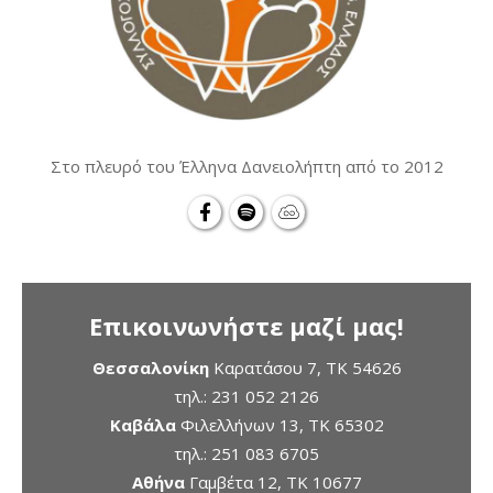
Στο πλευρό του Έλληνα Δανειολήπτη από το 2012
Επικοινωνήστε μαζί μας!
Θεσσαλονίκη
Καρατάσου 7, TK 54626
τηλ.:
231 052 2126
Καβάλα
Φιλελλήνων 13, ΤΚ 65302
τηλ.:
251 083 6705
Αθήνα
Γαμβέτα 12, ΤΚ 10677