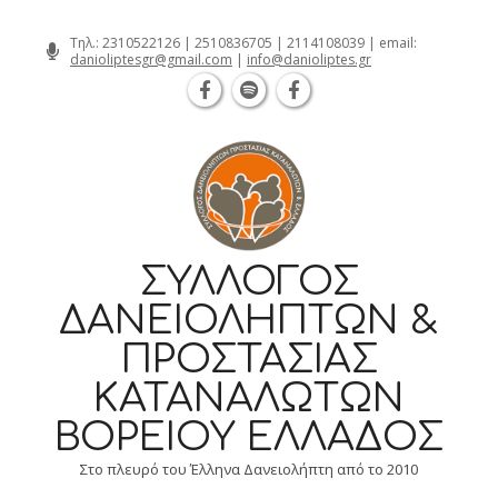
Θεσσαλονίκη Καρατάσου 7, TK 54626 τηλ
Skip
Τηλ.:
2310522126
|
2510836705
|
2114108039
| email:
danioliptesgr@gmail.com
|
info@danioliptes.gr
to
content
ΣΎΛΛΟΓΟΣ
ΔΑΝΕΙΟΛΗΠΤΏΝ &
ΠΡΟΣΤΑΣΊΑΣ
ΚΑΤΑΝΑΛΩΤΏΝ
ΒΟΡΕΊΟΥ ΕΛΛΆΔΟΣ
Στο πλευρό του Έλληνα Δανειολήπτη από το 2010