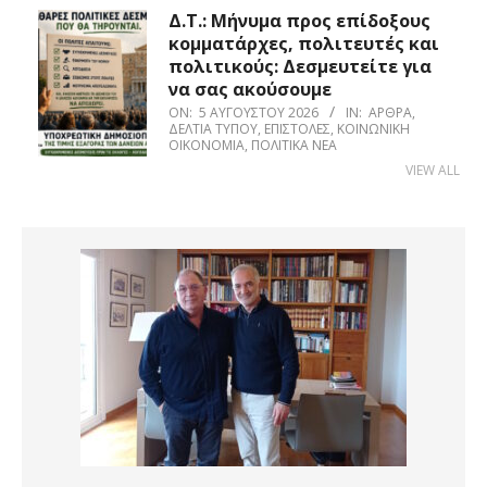
Δ.Τ.: Μήνυμα προς επίδοξους
κομματάρχες, πολιτευτές και
πολιτικούς: Δεσμευτείτε για
να σας ακούσουμε
ON:
5 ΑΥΓΟΎΣΤΟΥ 2026
IN:
ΆΡΘΡΑ
,
ΔΕΛΤΊΑ ΤΎΠΟΥ
,
ΕΠΙΣΤΟΛΈΣ
,
ΚΟΙΝΩΝΙΚΉ
ΟΙΚΟΝΟΜΊΑ
,
ΠΟΛΙΤΙΚΆ ΝΈΑ
VIEW ALL