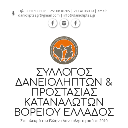
Θεσσαλονίκη Καρατάσου 7, TK 54626 
Skip
Τηλ.:
2310522126
|
2510836705
|
2114108039
| email:
danioliptesgr@gmail.com
|
info@danioliptes.gr
to
content
ΣΎΛΛΟΓΟΣ
ΔΑΝΕΙΟΛΗΠΤΏΝ &
ΠΡΟΣΤΑΣΊΑΣ
ΚΑΤΑΝΑΛΩΤΏΝ
ΒΟΡΕΊΟΥ ΕΛΛΆΔΟΣ
Στο πλευρό του Έλληνα Δανειολήπτη από το 2010