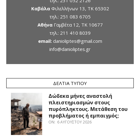
τηλ.:
231 052 2126
Καβάλα
Φιλελλήνων 13, ΤΚ 65302
τηλ.:
251 083 6705
Αθήνα
Γαμβέτα 12, ΤΚ 10677
τηλ.:
211 410 8039
email:
danioliptes@gmail.com
info@danioliptes.gr
ΔΕΛΤΊΑ ΤΎΠΟΥ
Δώδεκα μήνες αναστολή
πλειστηριασμών στους
πυρόπληκτους. Μετάθεση του
προβλήματος ή εμπαιγμός;
ON:
6 ΑΥΓΟΎΣΤΟΥ 2026