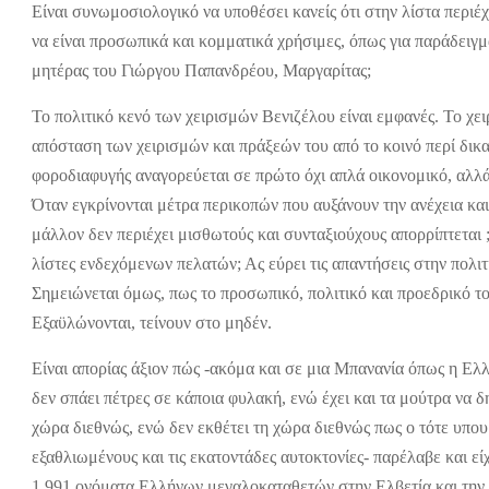
Είναι συνωμοσιολογικό να υποθέσει κανείς ότι στην λίστα περιέ
να είναι προσωπικά και κομματικά χρήσιμες, όπως για παράδειγ
μητέρας του Γιώργου Παπανδρέου, Μαργαρίτας;
Το πολιτικό κενό των χειρισμών Βενιζέλου είναι εμφανές. Το χει
απόσταση των χειρισμών και πράξεών του από το κοινό περί δικα
φοροδιαφυγής αναγορεύεται σε πρώτο όχι απλά οικονομικό, αλλά 
Όταν εγκρίνονται μέτρα περικοπών που αυξάνουν την ανέχεια κα
μάλλον δεν περιέχει μισθωτούς και συνταξιούχους απορρίπτεται 
λίστες ενδεχόμενων πελατών; Ας εύρει τις απαντήσεις στην πολιτι
Σημειώνεται όμως, πως το προσωπικό, πολιτικό και προεδρικό το
Εξαϋλώνονται, τείνουν στο μηδέν.
Είναι απορίας άξιον πώς -ακόμα και σε μια Μπανανία όπως η Ελ
δεν σπάει πέτρες σε κάποια φυλακή, ενώ έχει και τα μούτρα να δ
χώρα διεθνώς, ενώ δεν εκθέτει τη χώρα διεθνώς πως ο τότε υπο
εξαθλιωμένους και τις εκατοντάδες αυτοκτονίες- παρέλαβε και εί
1.991 ονόματα Ελλήνων μεγαλοκαταθετών στην Ελβετία και την 