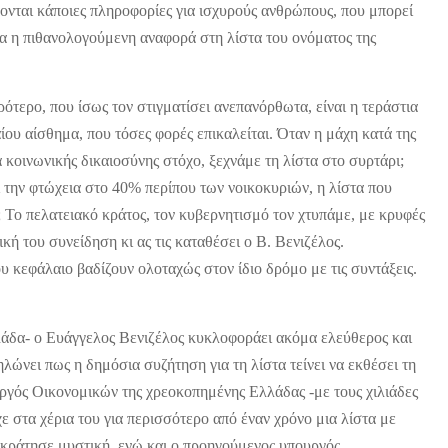
χονται κάποιες πληροφορίες για ισχυρούς ανθρώπους, που μπορεί
μα η πιθανολογούμενη αναφορά στη λίστα του ονόματος της
ρότερο, που ίσως τον στιγματίσει ανεπανόρθωτα, είναι η τεράστια
ίου αίσθημα, που τόσες φορές επικαλείται. Όταν η μάχη κατά της
κοινωνικής δικαιοσύνης στόχο, ξεχνάμε τη λίστα στο συρτάρι;
ι την φτώχεια στο 40% περίπου των νοικοκυριών, η λίστα που
; Το πελατειακό κράτος, τον κυβερνητισμό τον χτυπάμε, με κρυφές
κή του συνείδηση κι ας τις καταθέσει ο Β. Βενιζέλος.
υ κεφάλαιο βαδίζουν ολοταχώς στον ίδιο δρόμο με τις συντάξεις.
λάδα- ο Ευάγγελος Βενιζέλος κυκλοφοράει ακόμα ελεύθερος και
ηλώνει πως η δημόσια συζήτηση για τη λίστα τείνει να εκθέσει τη
υργός Οικονομικών της χρεοκοπημένης Ελλάδας -με τους χιλιάδες
χε στα χέρια του για περισσότερο από έναν χρόνο μια λίστα με
κράτησε μυστική, ενώ και ο προηγούμενος υπουργός