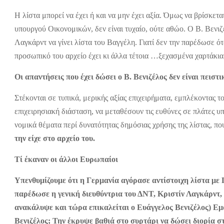
Η λίστα μπορεί να έχει ή και να μην έχει αξία. Όμως να βρίσκε
υπουργού Οικονομικών, δεν είναι τυχαίο, ούτε αθώο. Ο Β. Βενιζ
Λαγκάρντ να γίνει λίστα του Βαγγέλη. Γιατί δεν την παρέδωσε ότ
προσωπικό του αρχείο έχει κι άλλα τέτοια …ξεχασμένα χαρτάκια
Οι απαντήσεις που έχει δώσει ο Β. Βενιζέλος δεν είναι πειστικ
Στέκονται σε τυπικά, μερικής αξίας επιχειρήματα, εμπλέκοντας
επιχειρησιακή διάσταση, να μεταθέσουν τις ευθύνες σε πλάτες 
νομικά θέματα περί δυνατότητας δημόσιας χρήσης της λίστας, πο
την είχε στο αρχείο του.
Τί έκαναν οι άλλοι Ευρωπαίοι
Υπενθυμίζουμε ότι η Γερμανία αγόρασε αντίστοιχη λίστα με 
παρέδωσε η γενική διευθύντρια του ΔΝΤ, Κριστίν Λαγκάρντ,
ανακάλυψε και τώρα επικαλείται ο Ευάγγελος Βενιζέλος) Εμα
Βενιζέλος; Την έκρυψε βαθιά στο συρτάρι να δώσει διορία σ