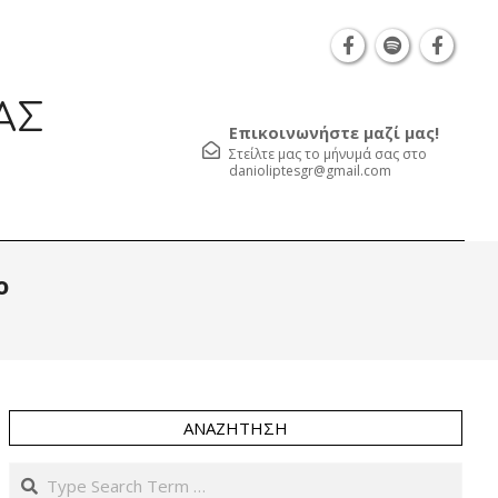
Θεσσαλονίκη Καρατάσου 7, TK 54626 τηλ.: 231 05
ΑΣ
Επικοινωνήστε μαζί μας!
Στείλτε μας το μήνυμά σας στο
danioliptesgr@gmail.com
Prim
ο
Navi
Men
ΑΝΑΖΉΤΗΣΗ
Search