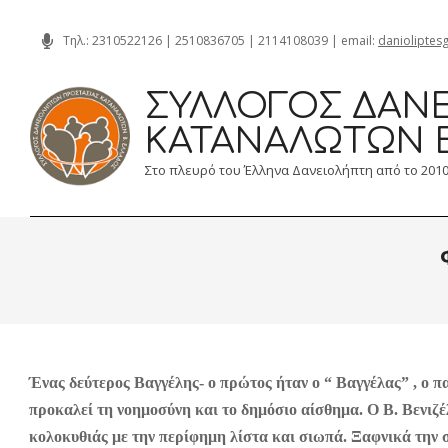
Skip
Τηλ.:
2310522126
|
2510836705
|
2114108039
| email:
danioliptes
to
content
ΣΎΛΛΟΓΟΣ ΔΑΝΕ
ΚΑΤΑΝΑΛΩΤΏΝ 
Στο πλευρό του Έλληνα Δανειολήπτη από το 201
Ένας δεύτερος Βαγγέλης- ο πρώτος ήταν ο “ Βαγγέλας” , ο π
προκαλεί τη νοημοσύνη και το δημόσιο αίσθημα. Ο Β. Βενιζέλ
κολοκυθιάς με την περίφημη λίστα και σιωπά. Ξαφνικά την 