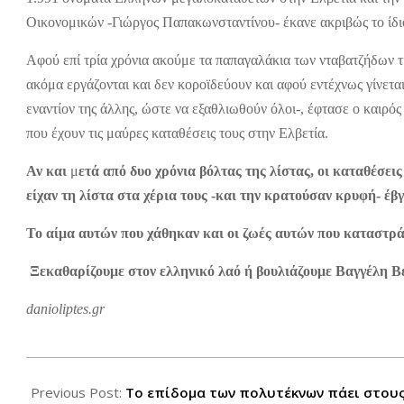
Οικονομικών -Γιώργος Παπακωνσταντίνου- έκανε ακριβώς το ίδι
Αφού επί τρία χρόνια ακούμε τα παπαγαλάκια των νταβατζήδων 
ακόμα εργάζονται και δεν κοροϊδεύουν και αφού εντέχνως γίνετ
εναντίον της άλλης, ώστε να εξαθλιωθούν όλοι-, έφτασε ο καιρός
που έχουν τις μαύρες καταθέσεις τους στην Ελβετία.
Αν και
μ
ετά από δυο χρόνια βόλτας της λίστας, οι καταθέσεις
είχαν τη λίστα στα χέρια τους -και την κρατούσαν κρυφή- έ
Το αίμα αυτών που χάθηκαν και οι ζωές αυτών που καταστράφ
Ξεκαθαρίζουμε στον ελληνικό λαό ή βουλιάζουμε Βαγγέλη Βε
danioliptes.gr
2012-
10-
Previous Post:
To επίδομα των πολυτέκνων πάει στο