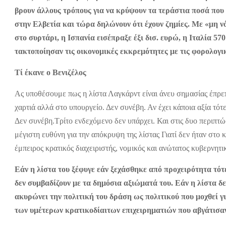
βρουν άλλους τρόπους για να κρύψουν τα τεράστια ποσά που
στην Ελβετία και τώρα δηλώνουν ότι έχουν ζημίες. Με «μη νό
στο συρτάρι, η Ισπανία εισέπραξε έξι δισ. ευρώ, η Ιταλία 5
τακτοποίησαν τις οικονομικές εκκρεμότητες με τις φορολογικ
Τί έκανε ο Βενιζέλος
Ας υποθέσουμε πως η λίστα Λαγκάρντ είναι άνευ σημασίας έπρεπε
χαρτιά αλλά στο υπουργείο. Δεν συνέβη. Αν έχει κάποια αξία τότ
Δεν συνέβη.Τρίτο ενδεχόμενο δεν υπάρχει. Και στις δυο περιπτώσ
μέγιστη ευθύνη για την απόκρυψη της λίστας Γιατί δεν ήταν στο 
έμπειρος κρατικός διαχειριστής, νομικός και ανώτατος κυβερνητι
Εάν η λίστα του ξέφυγε εάν ξεχάσθηκε από προχειρότητα τότε
δεν συμβαδίζουν με τα δημόσια αξιώματά του. Εάν η λίστα δε
ακυρώνει την πολιτική του δράση ως πολιτικού που μοχθεί γι
των υμέτερων κρατικοδίαιτων επιχειρηματιών που αβγάτισαν 