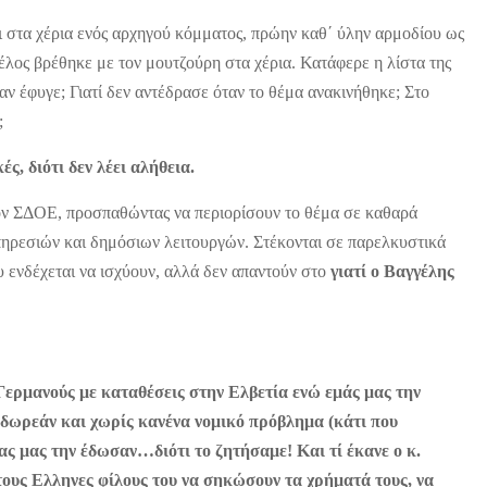
ται στα χέρια ενός αρχηγού κόμματος, πρώην καθ΄ ύλην αρμοδίου ως
έλος βρέθηκε με τον μουτζούρη στα χέρια. Κατάφερε η λίστα της
αν έφυγε; Γιατί δεν αντέδρασε όταν το θέμα ανακινήθηκε; Στο
;
ές, διότι δεν λέει αλήθεια.
 τον ΣΔΟΕ, προσπαθώντας να περιορίσουν το θέμα σε καθαρά
υπηρεσιών και δημόσιων λειτουργών. Στέκονται σε παρελκυστικά
υ ενδέχεται να ισχύουν, αλλά δεν απαντούν στο
γιατί ο Βαγγέλης
Γερμανούς με καταθέσεις στην Ελβετία ενώ εμάς μας την
 δωρεάν και χωρίς κανένα νομικό πρόβλημα (κάτι που
ς μας την έδωσαν…διότι το ζητήσαμε! Και τί έκανε ο κ.
τους Ελληνες φίλους του να σηκώσουν τα χρήματά τους, να