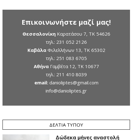
Επικοινωνήστε μαζί μας!
Θεσσαλονίκη
Καρατάσου 7, TK 54626
τηλ.:
231 052 2126
Καβάλα
Φιλελλήνων 13, ΤΚ 65302
τηλ.:
251 083 6705
Αθήνα
Γαμβέτα 12, ΤΚ 10677
τηλ.:
211 410 8039
email:
danioliptes@gmail.com
info@danioliptes.gr
ΔΕΛΤΊΑ ΤΎΠΟΥ
Δώδεκα μήνες αναστολή