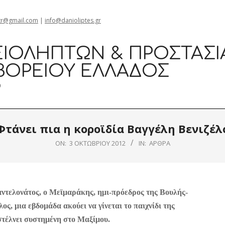
gr@gmail.com
|
info@danioliptes.gr
ΙΟΛΗΠΤΏΝ & ΠΡΟΣΤΑΣΊ
ΒΟΡΕΊΟΥ ΕΛΛΆΔΟΣ
0
Φτάνει πια η κοροϊδία Βαγγέλη Βενιζέλ
ON:
3 ΟΚΤΩΒΡΊΟΥ 2012
IN:
ΆΡΘΡΑ
αντελονάτος, ο Μεϊμαράκης, ημι-πρόεδρος της Βουλής-
ος, μια εβδομάδα ακούει να γίνεται το παιχνίδι της
στέλνει συστημένη στο Μαξίμου.