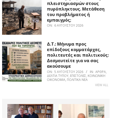
πλειστηριασμών στους
πυρόπληκτους. Μετάθεση
του προβλήματος ή
εμπαιγμός;
ON:
6 ΑΥΓΟΎΣΤΟΥ 2026
Δ.Τ.: Μήνυμα προς
επίδοξους κομματάρχες,
πολιτευτές και πολιτικούς:
Δεσμευτείτε για να σας
ακούσουμε
ON:
5 ΑΥΓΟΎΣΤΟΥ 2026
IN:
ΆΡΘΡΑ
,
ΔΕΛΤΊΑ ΤΎΠΟΥ
,
ΕΠΙΣΤΟΛΈΣ
,
ΚΟΙΝΩΝΙΚΉ
ΟΙΚΟΝΟΜΊΑ
,
ΠΟΛΙΤΙΚΆ ΝΈΑ
VIEW ALL