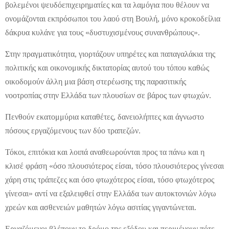
βολεμένοι ψευδόεπιχειρηματίες και τα λαμόγια που θέλουν να
ονομάζονται εκπρόσωποι του λαού στη Βουλή, μόνο κροκοδείλια
δάκρυα κυλάνε για τους «δυστυχισμένους συνανθρώπους».
Στην πραγματικότητα, γιορτάζουν υπηρέτες και παπαγαλάκια της
πολιτικής και οικονομικής δικτατορίας αυτού του τόπου καθώς
οικοδομούν άλλη μια βάση στερέωσης της παρασιτικής
νοοτροπίας στην Ελλάδα των πλουσίων σε βάρος των φτωχών.
Πενθούν εκατομμύρια καταθέτες, δανειολήπτες και άγνωστο
πόσους εργαζόμενους των δύο τραπεζών.
Τόκοι, επιτόκια και λοιπά αναθεωρούνται προς τα πάνω και η
κλισέ φράση «όσο πλουσιότερος είσαι, τόσο πλουσιότερος γίνεσαι
χάρη στις τράπεζες και όσο φτωχότερος είσαι, τόσο φτωχότερος
γίνεσαι» αντί να εξαλειφθεί στην Ελλάδα των αυτοκτονιών λόγω
χρεών και ασθενειών μαθητών λόγω ασιτίας γιγαντώνεται.
Εργαζόμενοι βλέπουν το δρόμο της εξόδου και περιμένουν πότε