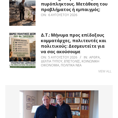
πυρόπληκτους. Μετάθεση του
προβλήματος ή εμπαιγμός;
ON:
6 ΑΥΓΟΎΣΤΟΥ 2026
Δ.Τ.: Μήνυμα προς επίδοξους
κομματάρχες, πολιτευτές και
πολιτικούς: Δεσμευτείτε για
να σας ακούσουμε
ON:
5 ΑΥΓΟΎΣΤΟΥ 2026
IN:
ΆΡΘΡΑ
,
ΔΕΛΤΊΑ ΤΎΠΟΥ
,
ΕΠΙΣΤΟΛΈΣ
,
ΚΟΙΝΩΝΙΚΉ
ΟΙΚΟΝΟΜΊΑ
,
ΠΟΛΙΤΙΚΆ ΝΈΑ
VIEW ALL