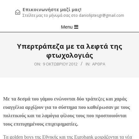
Επικοινωνήστε μαζί μας!
Στείλτε μας το μήνυμά σας στο danioliptesgr@gmail.com
Primary
Menu
Navigation
Menu
Υπερτράπεζα με τα λεφτά της
φτωχολογιάς
ON:
9 ΟΚΤΩΒΡΊΟΥ 2012
IN:
ΆΡΘΡΑ
Με τα δεσμά του γάμου ενώνονται δύο τράπεζες και χαράς
ευαγγέλια αρχίζουν για το σύστημα που καθιέρωσαν με τους
πολιτικούς και τα λαμόγια φίλους τους που προσποιούνται
τους επιτυχημένους επιχειρηματίες.
Τα golden boys της Εθνικής και της Eurobank μοιράζονται τα νέα