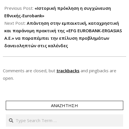
2012-
10-
Previous Post:
«Ιστορική πρόκληση η συγχώνευση
09
Εθνικής-Eurobank»
Next Post:
Απάντηση στην εμπαικτική, καταχρηστική
και παράνομη πρακτική της «EFG EUROBANK-ERGASIAS
A.E.» να παραπέμπει την επίλυση προβλημάτων
δανειοληπτών στις καλένδες
Comments are closed, but
trackbacks
and pingbacks are
open.
ΑΝΑΖΉΤΗΣΗ
Search