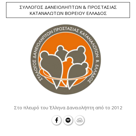
ΣΎΛΛΟΓΟΣ ΔΑΝΕΙΟΛΗΠΤΏΝ & ΠΡΟΣΤΑΣΊΑΣ
ΚΑΤΑΝΑΛΩΤΏΝ ΒΟΡΕΊΟΥ ΕΛΛΆΔΟΣ
Στο πλευρό του Έλληνα Δανειολήπτη από το 2012