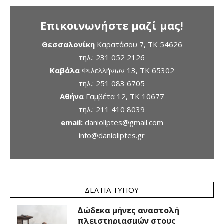
Επικοινωνήστε μαζί μας!
Θεσσαλονίκη
Καρατάσου 7, TK 54626
τηλ.:
231 052 2126
Καβάλα
Φιλελλήνων 13, ΤΚ 65302
τηλ.:
251 083 6705
Αθήνα
Γαμβέτα 12, ΤΚ 10677
τηλ.:
211 410 8039
email:
danioliptes@gmail.com
info@danioliptes.gr
ΔΕΛΤΊΑ ΤΎΠΟΥ
Δώδεκα μήνες αναστολή
πλειστηριασμών στους