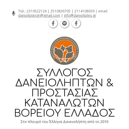
Θεσσαλονίκη Καρατάσου 7, TK 54626 τ
Skip
Τηλ.:
2310522126
|
2510836705
|
2114108039
| email:
danioliptesgr@gmail.com
|
info@danioliptes.gr
to
content
ΣΎΛΛΟΓΟΣ
ΔΑΝΕΙΟΛΗΠΤΏΝ &
ΠΡΟΣΤΑΣΊΑΣ
ΚΑΤΑΝΑΛΩΤΏΝ
ΒΟΡΕΊΟΥ ΕΛΛΆΔΟΣ
Στο πλευρό του Έλληνα Δανειολήπτη από το 2010