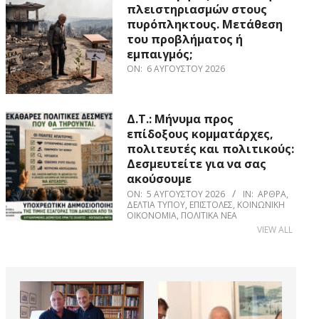
πλειστηριασμών στους
πυρόπληκτους. Μετάθεση
του προβλήματος ή
εμπαιγμός;
ON:
6 ΑΥΓΟΎΣΤΟΥ 2026
Δ.Τ.: Μήνυμα προς
επίδοξους κομματάρχες,
πολιτευτές και πολιτικούς:
Δεσμευτείτε για να σας
ακούσουμε
ON:
5 ΑΥΓΟΎΣΤΟΥ 2026
IN:
ΆΡΘΡΑ
,
ΔΕΛΤΊΑ ΤΎΠΟΥ
,
ΕΠΙΣΤΟΛΈΣ
,
ΚΟΙΝΩΝΙΚΉ
ΟΙΚΟΝΟΜΊΑ
,
ΠΟΛΙΤΙΚΆ ΝΈΑ
VIEW ALL