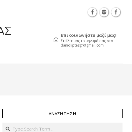
Θεσσαλονίκη Καρατάσου 7, TK 54626 τηλ.: 231 0
ΑΣ
Επικοινωνήστε μαζί μας!
Στείλτε μας το μήνυμά σας στο
danioliptesgr@gmail.com
Prim
Navi
Men
ΑΝΑΖΉΤΗΣΗ
Search