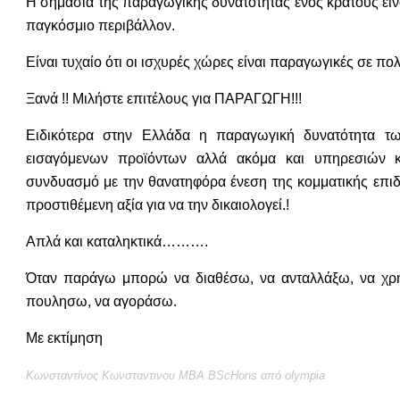
Η σημασία της παραγωγικής δυνατότητας ενός κράτους είν
παγκόσμιο περιβάλλον.
Είναι τυχαίο ότι οι ισχυρές χώρες είναι παραγωγικές σε πο
Ξανά !! Μιλήστε επιτέλους για ΠΑΡΑΓΩΓΗ!!!
Ειδικότερα στην Ελλάδα η παραγωγική δυνατότητα τ
εισαγόμενων προϊόντων αλλά ακόμα και υπηρεσιών κ
συνδυασμό με την θανατηφόρα ένεση της κομματικής επι
προστιθέμενη αξία για να την δικαιολογεί.!
Απλά και καταληκτικά……….
Όταν παράγω μπορώ να διαθέσω, να ανταλλάξω, να χρη
πουλησω, να αγοράσω.
Με εκτίμηση
Κωνσταντίνος Κωνσταντινου ΜΒΑ BScHons από olympia