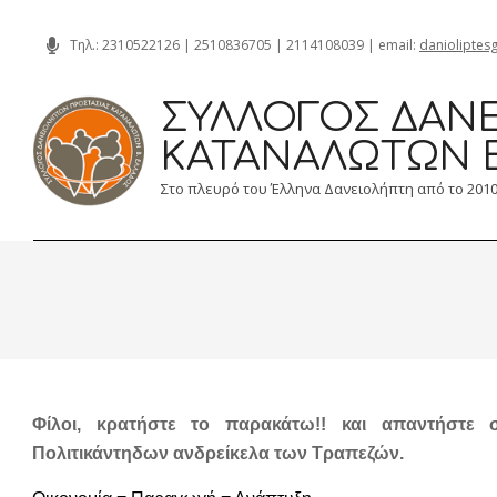
Skip
Τηλ.:
2310522126
|
2510836705
|
2114108039
| email:
danioliptes
to
content
ΣΎΛΛΟΓΟΣ ΔΑΝΕ
ΚΑΤΑΝΑΛΩΤΏΝ 
Στο πλευρό του Έλληνα Δανειολήπτη από το 201
Φίλοι, κρατήστε το παρακάτω!! και απαντήστε 
Πολιτικάντηδων ανδρείκελα των Τραπεζών.