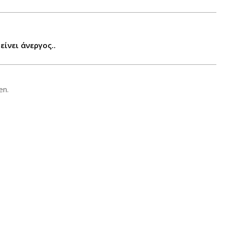
ίνει άνεργος..
en.