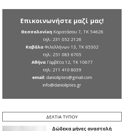
Επικοινωνήστε μαζί μας!
Θεσσαλονίκη
Καρατάσου 7, TK 54626
τηλ.:
231 052 2126
Καβάλα
Φιλελλήνων 13, ΤΚ 65302
τηλ.:
251 083 6705
Αθήνα
Γαμβέτα 12, ΤΚ 10677
τηλ.:
211 410 8039
email:
danioliptes@gmail.com
info@danioliptes.gr
ΔΕΛΤΊΑ ΤΎΠΟΥ
Δώδεκα μήνες αναστολή