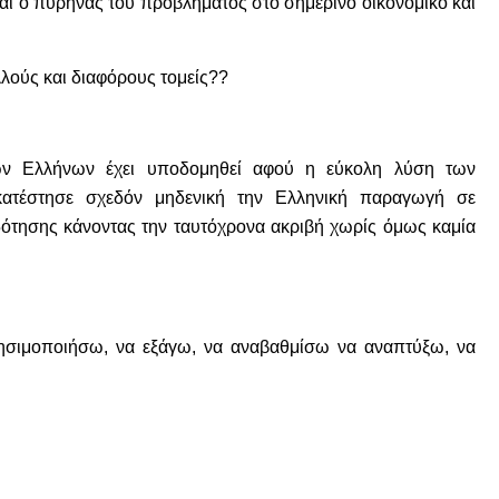
αι ο πυρήνας του προβλήματος στο σημερινό οικονομικό και
λλούς και διαφόρους τομείς??
ων Ελλήνων έχει υποδομηθεί αφού η εύκολη λύση των
ατέστησε σχεδόν μηδενική την Ελληνική παραγωγή σε
δότησης κάνοντας την ταυτόχρονα ακριβή χωρίς όμως καμία
σιμοποιήσω, να εξάγω, να αναβαθμίσω να αναπτύξω, να