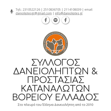
Θεσσαλονίκη Καρατάσου 7, TK 54626 τη
Skip
Τηλ.:
2310522126
|
2510836705
|
2114108039
| email:
danioliptesgr@gmail.com
|
info@danioliptes.gr
to
content
ΣΎΛΛΟΓΟΣ
ΔΑΝΕΙΟΛΗΠΤΏΝ &
ΠΡΟΣΤΑΣΊΑΣ
ΚΑΤΑΝΑΛΩΤΏΝ
ΒΟΡΕΊΟΥ ΕΛΛΆΔΟΣ
Στο πλευρό του Έλληνα Δανειολήπτη από το 2010