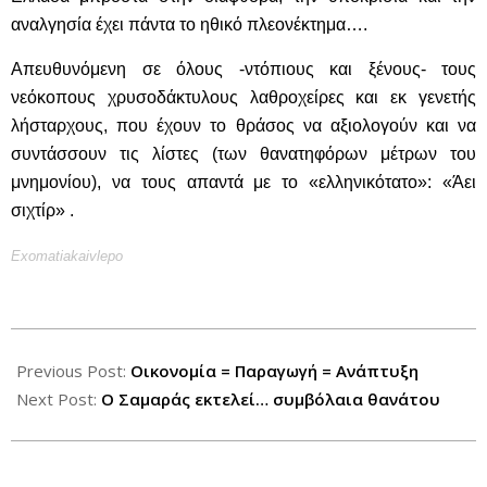
αναλγησία έχει πάντα το ηθικό πλεονέκτημα….
Απευθυνόμενη σε όλους -ντόπιους και ξένους- τους
νεόκοπους χρυσοδάκτυλους λαθροχείρες και εκ γενετής
λήσταρχους, που έχουν το θράσος να αξιολογούν και να
συντάσσουν τις λίστες (των θανατηφόρων μέτρων του
μνημονίου), να τους απαντά με το «ελληνικότατο»: «Άει
σιχτίρ» .
Exomatiakaivlepo
2012-
10-
Previous Post:
Οικονομία = Παραγωγή = Ανάπτυξη
19
Next Post:
Ο Σαμαράς εκτελεί… συμβόλαια θανάτου