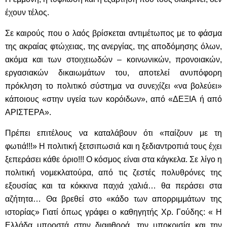
έχουν τέλος.
Σε καιρούς που ο λαός βρίσκεται αντιμέτωπος με το φάσμα
της ακραίας φτώχειας, της ανεργίας, της αποδόμησης όλων,
ακόμα και των στοιχειωδών – κοινωνικών, προνοιακών,
εργασιακών δικαιωμάτων του, αποτελεί ανυπόφορη
πρόκληση το πολιτικό σύστημα να συνεχίζει «να βολεύει»
κάποιους «στην υγεία των κορόιδων», από «ΔΕΞΙΑ ή από
ΑΡΙΣΤΕΡΑ».
Πρέπει επιτέλους να καταλάβουν ότι «παίζουν με τη
φωτιά!!!» Η πολιτική ξετσιπωσιά και η ξεδιαντροπιά τους έχει
ξεπεράσει κάθε όριο!!! Ο κόσμος είναι στα κάγκελα. Σε λίγο η
πολιτική νομεκλατούρα, από τις ζεστές πολυθρόνες της
εξουσίας και τα κόκκινα παχιά χαλιά… θα περάσει στα
αζήτητα… Θα βρεθεί στο «κάδο των απορριμμάτων της
ιστορίας» Γιατί όπως γράφει ο καθηγητής Χρ. Γούδης: « Η
Ελλάδα μπροστά στην διαφθορά, την υποκρισία και την