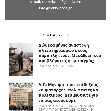
email:
danioliptes@gmail.com
info@danioliptes.gr
ΔΕΛΤΊΑ ΤΎΠΟΥ
Δώδεκα μήνες αναστολή
πλειστηριασμών στους
πυρόπληκτους. Μετάθεση του
προβλήματος ή εμπαιγμός;
ON:
6 ΑΥΓΟΎΣΤΟΥ 2026
Δ.Τ.: Μήνυμα προς επίδοξους
κομματάρχες, πολιτευτές και
πολιτικούς: Δεσμευτείτε για
να σας ακούσουμε
ON:
5 ΑΥΓΟΎΣΤΟΥ 2026
IN:
ΆΡΘΡΑ
,
ΔΕΛΤΊΑ ΤΎΠΟΥ
,
ΕΠΙΣΤΟΛΈΣ
,
ΚΟΙΝΩΝΙΚΉ