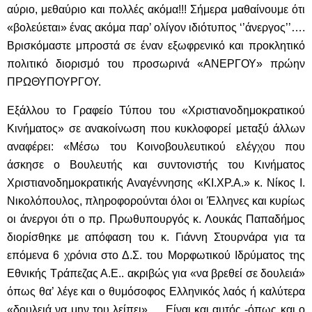
αύριο, μεθαύριο και πολλές ακόμα!!! Σήμερα μαθαίνουμε ότι
«βολεύεται» ένας ακόμα παρ’ ολίγον ιδιότυπος ‘’άνεργος’’….
Βρισκόμαστε μπροστά σε έναν εξωφρενικό και προκλητικό
πολιτικό διορισμό του προσωρινά «ΑΝΕΡΓΟΥ» πρώην
ΠΡΩΘΥΠΟΥΡΓΟΥ.
Εξάλλου το Γραφείο Τύπου του «Χριστιανοδημοκρατικού
Κινήματος» σε ανακοίνωση που κυκλοφορεί μεταξύ άλλων
αναφέρει: «Μέσω του Κοινοβουλευτικού ελέγχου που
άσκησε ο Βουλευτής και συντονιστής του Κινήματος
Χριστιανοδημοκρατικής Αναγέννησης «ΚΙ.ΧΡ.Α.» κ. Νίκος Ι.
Νικολόπουλος, πληροφορούνται όλοι οι Έλληνες και κυρίως
οι άνεργοι ότι ο πρ. Πρωθυπουργός κ. Λουκάς Παπαδήμος
διορίσθηκε με απόφαση του κ. Γιάννη Στουρνάρα για τα
επόμενα 6 χρόνια στο Δ.Σ. του Μορφωτικού Ιδρύματος της
Εθνικής Τράπεζας Α.Ε.. ακριβώς για «να βρεθεί σε δουλειά»
όπως θα’ λέγε και ο θυμόσοφος Ελληνικός λαός ή καλύτερα
«δουλειά να μην του λείπει»…. Είναι και αυτός -όπως και ο