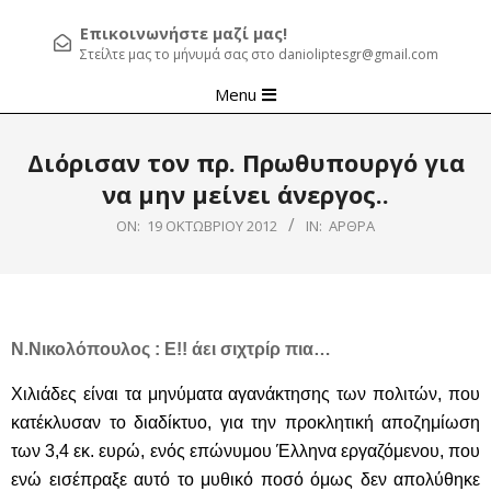
Επικοινωνήστε μαζί μας!
Στείλτε μας το μήνυμά σας στο danioliptesgr@gmail.com
Primary
Menu
Navigation
Menu
Διόρισαν τον πρ. Πρωθυπουργό για
να μην μείνει άνεργος..
ON:
19 ΟΚΤΩΒΡΊΟΥ 2012
IN:
ΆΡΘΡΑ
Ν.Νικολόπουλος : Ε!! άει σιχτρίρ πια…
Χιλιάδες είναι τα μηνύματα αγανάκτησης των πολιτών, που
κατέκλυσαν το διαδίκτυο, για την προκλητική αποζημίωση
των 3,4 εκ. ευρώ, ενός επώνυμου Έλληνα εργαζόμενου, που
ενώ εισέπραξε αυτό το μυθικό ποσό όμως δεν απολύθηκε