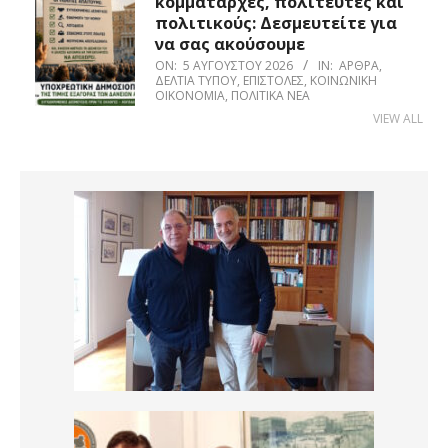
κομματάρχες, πολιτευτές και
πολιτικούς: Δεσμευτείτε για
να σας ακούσουμε
ON:
5 ΑΥΓΟΎΣΤΟΥ 2026
IN:
ΆΡΘΡΑ
,
ΔΕΛΤΊΑ ΤΎΠΟΥ
,
ΕΠΙΣΤΟΛΈΣ
,
ΚΟΙΝΩΝΙΚΉ
ΟΙΚΟΝΟΜΊΑ
,
ΠΟΛΙΤΙΚΆ ΝΈΑ
VIEW ALL