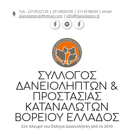
Θεσσαλονίκη Καρατάσου 7, TK 54626 
Skip
Τηλ.:
2310522126
|
2510836705
|
2114108039
| email:
danioliptesgr@gmail.com
|
info@danioliptes.gr
to
content
ΣΎΛΛΟΓΟΣ
ΔΑΝΕΙΟΛΗΠΤΏΝ &
ΠΡΟΣΤΑΣΊΑΣ
ΚΑΤΑΝΑΛΩΤΏΝ
ΒΟΡΕΊΟΥ ΕΛΛΆΔΟΣ
Στο πλευρό του Έλληνα Δανειολήπτη από το 2010