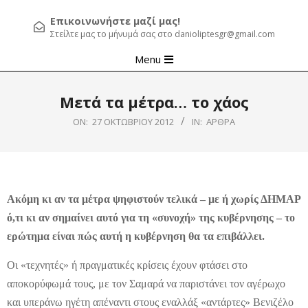
Επικοινωνήστε μαζί μας!
Στείλτε μας το μήνυμά σας στο danioliptesgr@gmail.com
Primary
Menu
Navigation
Menu
Μετά τα μέτρα… το χάος
ON:
27 ΟΚΤΩΒΡΊΟΥ 2012
IN:
ΆΡΘΡΑ
Ακόμη κι αν τα μέτρα ψηφιστούν τελικά – με ή χωρίς ΔΗΜΑΡ
ό,τι κι αν σημαίνει αυτό για τη «συνοχή» της κυβέρνησης – το
ερώτημα είναι πώς αυτή η κυβέρνηση θα τα επιβάλλει.
Οι «τεχνητές» ή πραγματικές κρίσεις έχουν φτάσει στο
αποκορύφωμά τους, με τον Σαμαρά να παριστάνει τον αγέρωχο
και υπεράνω ηγέτη απέναντι στους εναλλάξ «αντάρτες» Βενιζέλο