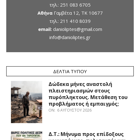
τηλ.:
251 083 6705
Αθήνα
Γαμβέτα 12, ΤΚ 10677
τηλ.:
211 410 8039
email:
danioliptes@gmail.com
info@danioliptes.gr
ΔΕΛΤΊΑ ΤΎΠΟΥ
Δώδεκα μήνες αναστολή
πλειστηριασμών στους
πυρόπληκτους. Μετάθεση του
προβλήματος ή εμπαιγμός;
ON:
6 ΑΥΓΟΎΣΤΟΥ 2026
Δ.Τ.: Μήνυμα προς επίδοξους