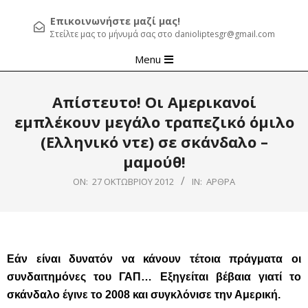
Επικοινωνήστε μαζί μας!
Στείλτε μας το μήνυμά σας στο danioliptesgr@gmail.com
Primary
Menu
Navigation
Menu
Απίστευτο! Οι Αμερικανοί
εμπλέκουν μεγάλο τραπεζικό όμιλο
(Ελληνικό ντε) σε σκάνδαλο –
μαμούθ!
ON:
27 ΟΚΤΩΒΡΊΟΥ 2012
IN:
ΆΡΘΡΑ
Εάν είναι δυνατόν να κάνουν τέτοια πράγματα οι
συνδαιτημόνες του ΓΑΠ… Εξηγείται βέβαια γιατί το
σκάνδαλο έγινε το 2008 και συγκλόνισε την Αμερική.