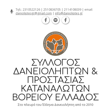
Θεσσαλονίκη Καρατάσου 7, TK 54626
Skip
Τηλ.:
2310522126
|
2510836705
|
2114108039
| email:
danioliptesgr@gmail.com
|
info@danioliptes.gr
to
content
ΣΎΛΛΟΓΟΣ
ΔΑΝΕΙΟΛΗΠΤΏΝ &
ΠΡΟΣΤΑΣΊΑΣ
ΚΑΤΑΝΑΛΩΤΏΝ
ΒΟΡΕΊΟΥ ΕΛΛΆΔΟΣ
Στο πλευρό του Έλληνα Δανειολήπτη από το 2010