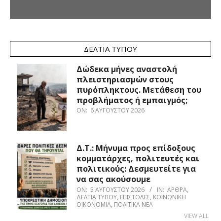
ΔΕΛΤΊΑ ΤΎΠΟΥ
Δώδεκα μήνες αναστολή
πλειστηριασμών στους
πυρόπληκτους. Μετάθεση του
προβλήματος ή εμπαιγμός;
ON:
6 ΑΥΓΟΎΣΤΟΥ 2026
Δ.Τ.: Μήνυμα προς επίδοξους
κομματάρχες, πολιτευτές και
πολιτικούς: Δεσμευτείτε για
να σας ακούσουμε
ON:
5 ΑΥΓΟΎΣΤΟΥ 2026
IN:
ΆΡΘΡΑ
,
ΔΕΛΤΊΑ ΤΎΠΟΥ
,
ΕΠΙΣΤΟΛΈΣ
,
ΚΟΙΝΩΝΙΚΉ
ΟΙΚΟΝΟΜΊΑ
,
ΠΟΛΙΤΙΚΆ ΝΈΑ
VIEW ALL