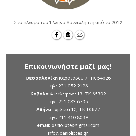
Στο πλευρό του Έλληνα Δανειολήπτη από το 2012
Επικοινωνήστε μαζί μας!
Θεσσαλονίκη
Καρατάσου 7, TK 54626
τηλ.:
231 052 2126
Καβάλα
Φιλελλήνων 13, ΤΚ 65302
τηλ.:
251 083 6705
Αθήνα
Γαμβέτα 12, ΤΚ 10677
τηλ.:
211 410 8039
email:
danioliptes@gmail.com
info@danioliptes.gr