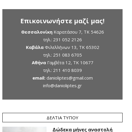
Επικοινωνήστε μαζί μας!
Θεσσαλονίκη
Καρατάσου 7, TK 54626
τηλ.:
231 052 2126
Καβάλα
Φιλελλήνων 13, ΤΚ 65302
τηλ.:
251 083 6705
Αθήνα
Γαμβέτα 12, ΤΚ 10677
τηλ.:
211 410 8039
email:
danioliptes@gmail.com
info@danioliptes.gr
ΔΕΛΤΊΑ ΤΎΠΟΥ
Δώδεκα μήνες αναστολή