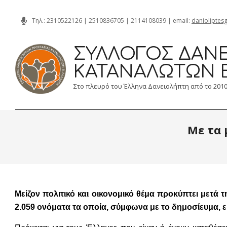
Skip
Τηλ.:
2310522126
|
2510836705
|
2114108039
| email:
danioliptes
to
content
ΣΎΛΛΟΓΟΣ ΔΑΝΕ
ΚΑΤΑΝΑΛΩΤΏΝ 
Στο πλευρό του Έλληνα Δανειολήπτη από το 201
Με τα 
Μείζον πολιτικό και οικονομικό θέμα προκύπτει μετά 
2.059 ονόματα τα οποία, σύμφωνα με το δημοσίευμα, εί