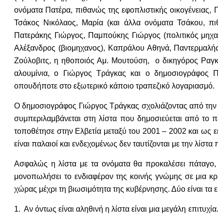
ονόματα Πατέρα, πιθανώς της εφοπλιστικής οικογένειας,
Τσάκος Νικόλαος, Μαρία (και άλλα ονόματα Τσάκου, πι
Πατεράκης Γιώργος, Παμπούκης Γιώργος (πολιτικός μηχα
Αλέξανδρος (βιομηχανος), Καπράλου Αθηνά, Παντερμαλής
Ζούλοβιτς, η ηθοποιός Αμ. Μουτούση, ο δικηγόρος Ραγκ
αλουμίνια, ο Γιώργος Τράγκας και ο δημοσιογράφος Π.
οπουδήποτε στο εξωτερικό κάποιο τραπεζικό λογαριασμό.
Ο δημοσιογράφος Γιώργος Τράγκας σχολιάζοντας από την τ
συμπεριλαμβάνεται στη λίστα που δημοσιεύεται από το
τοποθέτησε στην Ελβετία μεταξύ του 2001 – 2002 και ως 
είναι παλαιοί και ενδεχομένως δεν ταυτίζονται με την λίσ
Ασφαλώς η λίστα με τα ονόματα θα προκαλέσει πάταγο, εί
μονοπωλήσει το ενδιαφέρον της κοινής γνώμης σε μια κρ
χώρας μέχρι τη βιωσιμότητα της κυβέρνησης. Δύο είναι τα 
1. Aν όντως είναι αληθινή η λίστα είναι μια μεγάλη επιτυχ