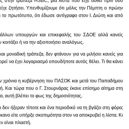
ις στην τράπεζα HSBC, μια λίστα που είχε δοθεί πριν δύο
είχε ζητήσει. Υπενθυμίζουμε ότι μόλις την Πέμπτη ο πρώην
 το πρωτότυπο, ότι έδωσε αντίγραφο στον Ι. Διώτη και από
ι άλλων υπουργών και επικεφαλής του ΣΔΟΕ αλλά κανείς
ν κοιτάξει ή να την αξιοποιήσει αναλόγως.
αι μοναδική τράπεζα, δεν φτάνουν για να μιλήσει κανείς για
ρεί να έχει λογαριασμό οπουδήποτε αυτός θέλει. Τι θα κάνει
πλέον χρόνια η κυβέρνηση του ΠΑΣΟΚ και μετά του Παπαδήμου
αυτή. Και τώρα που ο Γ. Στουρνάρας έκανε επίσημο αίτημα στη
α, αυτή βλέπει το φως της δημοσιότητας.
 δεν ήξεραν τίποτε και ένα περιοδικό να τη βγάζει στη φόρα;
ανίκανο είτε υπήρξε σκοπιμότητα στον να αποκρυβεί η λίστα. Κι
εν είναι πλαστή.