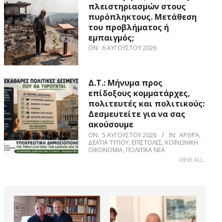
πλειστηριασμών στους
πυρόπληκτους. Μετάθεση
του προβλήματος ή
εμπαιγμός;
ON:
6 ΑΥΓΟΎΣΤΟΥ 2026
Δ.Τ.: Μήνυμα προς
επίδοξους κομματάρχες,
πολιτευτές και πολιτικούς:
Δεσμευτείτε για να σας
ακούσουμε
ON:
5 ΑΥΓΟΎΣΤΟΥ 2026
IN:
ΆΡΘΡΑ
,
ΔΕΛΤΊΑ ΤΎΠΟΥ
,
ΕΠΙΣΤΟΛΈΣ
,
ΚΟΙΝΩΝΙΚΉ
ΟΙΚΟΝΟΜΊΑ
,
ΠΟΛΙΤΙΚΆ ΝΈΑ
VIEW ALL