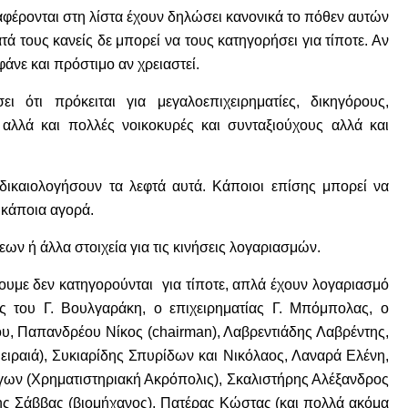
ναφέρονται στη λίστα έχουν δηλώσει κανονικά το πόθεν αυτών
ά τους κανείς δε μπορεί να τους κατηγορήσει για τίποτε. Αν
άνε και πρόστιμο αν χρειαστεί.
ότι πρόκειται για μεγαλοεπιχειρηματίες, δικηγόρους,
αλλά και πολλές νοικοκυρές και συνταξιούχους αλλά και
καιολογήσουν τα λεφτά αυτά. Κάποιοι επίσης μπορεί να
 κάποια αγορά.
εων ή άλλα στοιχεία για τις κινήσεις λογαριασμών.
ουμε δεν κατηγορούνται για τίποτε, απλά έχουν λογαριασμό
ος του Γ. Βουλγαράκη, ο επιχειρηματίας Γ. Μπόμπολας, ο
υ, Παπανδρέου Νίκος (chairman), Λαβρεντιάδης Λαβρέντης,
ειραιά), Συκιαρίδης Σπυρίδων και Νικόλαος, Λαναρά Ελένη,
γων (Χρηματιστηριακή Ακρόπολις), Σκαλιστήρης Αλέξανδρος
ης Σάββας (βιομήχανος), Πατέρας Κώστας (και πολλά ακόμα