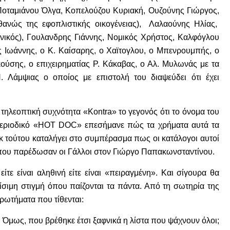
 Ποταμιάνου Όλγα, Κοπελούζου Κυριακή, Ουζούνης Γιώργος,
θανώς της εφοπλιστικής οικογένειας), Λαλαούνης Ηλίας,
νικός), Γουλανδρης Γιάννης, Νομικός Χρήστος, Καλφόγλου
 Ιωάννης, ο Κ. Καίσαρης, ο Χαϊτογλου, ο Μπενρουμπής, ο
ούσης, ο επιχειρηματίας Ρ. Κάκαβας, ο Αλ. Μυλωνάς με τα
 Λάμψιας ο οποίος με επιστολή του διαψεύδει ότι έχει
ηλεοπτική συχνότητα «Κontra» το γεγονός ότι το όνομα του
 περιοδικό «HOT DOC» επεσήμανε πώς τα χρήματα αυτά τα
εκ τούτου καταλήγει στο συμπέρασμα πως οι κατάλογοι αυτοί
τα που παρέδωσαν οι Γάλλοι στον Γιώργο Παπακωνσταντίνου.
τε είναι αληθινή είτε είναι «πειραγμένη». Και σίγουρα θα
ίσιμη στιγμή όπου παίζονται τα πάντα. Από τη σωτηρία της
ερωτήματα που τίθενται:
ία. Όμως, που βρέθηκε έτσι ξαφνικά η λίστα που ψάχνουν όλοι;