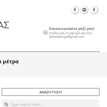
Θεσσαλονίκη Καρατάσου 7, TK 54626 τηλ.: 231 05
ΑΣ
Επικοινωνήστε μαζί μας!
Στείλτε μας το μήνυμά σας στο
danioliptesgr@gmail.com
Prim
α μέτρα
Navi
Men
ΑΝΑΖΉΤΗΣΗ
Search