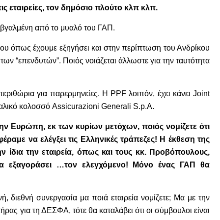
ις εταιρείες, τον δημόσιο πλούτο κλπ κλπ.
αι βγαλμένη από το μυαλό του ΓΑΠ.
, που όπως έχουμε εξηγήσει και στην περίπτωση του Ανδρίκου
ων “επενδυτών”. Ποιός νοιάζεται άλλωστε για την ταυτότητα
περιθώρια για παρερμηνείες. Η PPF λοιπόν, έχει κάνει Joint
ταλικό κολοσσό Assicurazioni Generali S.p.A.
ν Ευρώπη, εκ των κυρίων μετόχων, ποιός νομίζετε ότι
έραμε να ελέγξει τις Ελληνικές τράπεζες! Η έκθεση της
 ίδια την εταιρεία, όπως και τους κκ. Προβόπουλους,
 να εξαγοράσει …τον ελεγχόμενο! Μόνο ένας ΓΑΠ θα
ή, διεθνή συνεργασία μα ποιά εταιρεία νομίζετε; Μα με την
στήρας για τη ΔΕΣΦΑ, τότε θα καταλάβει ότι οι σύμβουλοι είναι