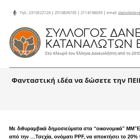
Skip
Τηλ.:
2310522126
|
2510836705
|
2114108039
| email:
danioliptes
to
content
ΣΎΛΛΟΓΟΣ ΔΑΝΕ
ΚΑΤΑΝΑΛΩΤΏΝ 
Στο πλευρό του Έλληνα Δανειολήπτη από το 201
Φανταστική ιδέα να δώσετε την ΠΕΙ
Με διθυραμβικά δημοσιεύματα στα “οικονομικά” ΜΜ”Ε
από την …Τσεχία, ονόματι PPF, να αποκτήσει το 20% 