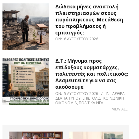
Δώδεκα μήνες αναστολή
πλειστηριασμών στους
πυρόπληκτους. Μετάθεση
του προβλήματος ή
εμπαιγμός;
ON:
6 ΑΥΓΟΎΣΤΟΥ 2026
Δ.Τ.: Μήνυμα προς
επίδοξους κομματάρχες,
πολιτευτές και πολιτικούς:
Δεσμευτείτε για να σας
ακούσουμε
ON:
5 ΑΥΓΟΎΣΤΟΥ 2026
IN:
ΆΡΘΡΑ
,
ΔΕΛΤΊΑ ΤΎΠΟΥ
,
ΕΠΙΣΤΟΛΈΣ
,
ΚΟΙΝΩΝΙΚΉ
ΟΙΚΟΝΟΜΊΑ
,
ΠΟΛΙΤΙΚΆ ΝΈΑ
VIEW ALL