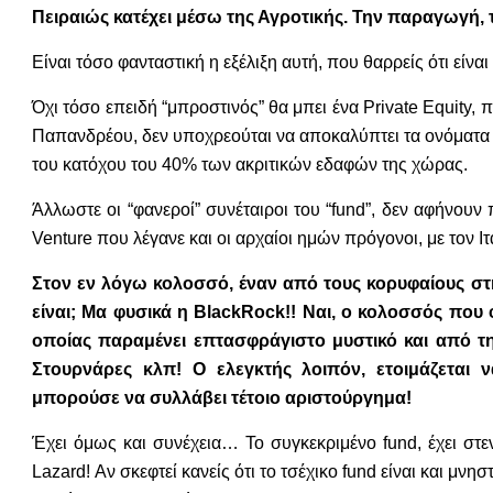
Πειραιώς κατέχει μέσω της Αγροτικής. Την παραγωγή, τ
Είναι τόσο φανταστική η εξέλιξη αυτή, που θαρρείς ότι είν
Όχι τόσο επειδή “μπροστινός” θα μπει ένα Private Equity
Παπανδρέου, δεν υποχρεούται να αποκαλύπτει τα ονόματα τ
του κατόχου του 40% των ακριτικών εδαφών της χώρας.
Άλλωστε οι “φανεροί” συνέταιροι του “fund”, δεν αφήνουν 
Venture που λέγανε και οι αρχαίοι ημών πρόγονοι, με τον Ι
Στον εν λόγω κολοσσό, έναν από τους κορυφαίους στη
είναι; Μα φυσικά η BlackRock!! Ναι, ο κολοσσός που φ
οποίας παραμένει επτασφράγιστο μυστικό και από την
Στουρνάρες κλπ! Ο ελεγκτής λοιπόν, ετοιμάζεται
μπορούσε να συλλάβει τέτοιο αριστούργημα!
Έχει όμως και συνέχεια… Το συγκεκριμένο fund, έχει στεν
Lazard! Αν σκεφτεί κανείς ότι το τσέχικο fund είναι και μνη