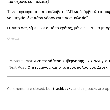
ταυτόχρονα και πελάτες!
Την εταιρειάρα που προσέλαβε ο ΓΑΠ ως “σύμβουλο αποκρ
ναυπηγεία, δια πάσα νόσον και πάσα μαλακία”!
Γι’ αυτό σας λέμε… Σε αυτό το κράτος, μόνο η PPF θα μπορ
Olympia
2012-
11-
Previous Post:
Αντιπαράθεση κυβέρνησης – ΣΥΡΙΖΑ για 
06
Next Post:
Ο περίεργος και ύποπτος ρόλος του Διοικη
Comments are closed, but
trackbacks
and pingbacks are op