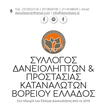
Θεσσαλονίκη Καρατάσου 7, TK 54626 
Skip
Τηλ.:
2310522126
|
2510836705
|
2114108039
| email:
danioliptesgr@gmail.com
|
info@danioliptes.gr
to
content
ΣΎΛΛΟΓΟΣ
ΔΑΝΕΙΟΛΗΠΤΏΝ &
ΠΡΟΣΤΑΣΊΑΣ
ΚΑΤΑΝΑΛΩΤΏΝ
ΒΟΡΕΊΟΥ ΕΛΛΆΔΟΣ
Στο πλευρό του Έλληνα Δανειολήπτη από το 2010