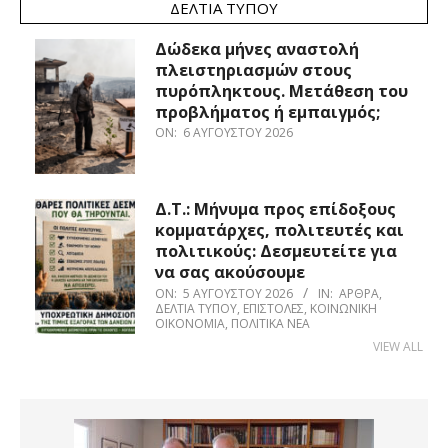
ΔΕΛΤΊΑ ΤΎΠΟΥ
Δώδεκα μήνες αναστολή
πλειστηριασμών στους
πυρόπληκτους. Μετάθεση του
προβλήματος ή εμπαιγμός;
ON:
6 ΑΥΓΟΎΣΤΟΥ 2026
Δ.Τ.: Μήνυμα προς επίδοξους
κομματάρχες, πολιτευτές και
πολιτικούς: Δεσμευτείτε για
να σας ακούσουμε
ON:
5 ΑΥΓΟΎΣΤΟΥ 2026
IN:
ΆΡΘΡΑ
,
ΔΕΛΤΊΑ ΤΎΠΟΥ
,
ΕΠΙΣΤΟΛΈΣ
,
ΚΟΙΝΩΝΙΚΉ
ΟΙΚΟΝΟΜΊΑ
,
ΠΟΛΙΤΙΚΆ ΝΈΑ
VIEW ALL