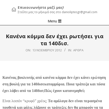
Επικοινωνήστε μαζί μας!
Στείλτε μας το μήνυμά σας στο danioliptesgr@gmail.com
Primary
Menu
Navigation
Menu
Κανένα κόμμα δεν έχει ρωτήσει για
τα 140δισ.
ON:
13 ΝΟΕΜΒΡΊΟΥ 2012
IN:
ΆΡΘΡΑ
Κανένας βουλευτής από κανένα κόμμα δεν έχει κάνει ερώτηση
στη βουλή για τα 140δισεκατομμύρια.
Ποια τράπεζα και πόσα
έχει λάβει από τα 140δισ;Πώς έχουν κατανεμηθεί;
Είναι λοιπόν “κρυφό” χρέος;
Τα ομόλογα δεν είναι περασμένα
πουθενά και μόλις λήξουνε οι τράπεζες δεν θα μπορούν να τα