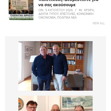
να σας ακούσουμε
ON:
5 ΑΥΓΟΎΣΤΟΥ 2026
IN:
ΆΡΘΡΑ
,
ΔΕΛΤΊΑ ΤΎΠΟΥ
,
ΕΠΙΣΤΟΛΈΣ
,
ΚΟΙΝΩΝΙΚΉ
ΟΙΚΟΝΟΜΊΑ
,
ΠΟΛΙΤΙΚΆ ΝΈΑ
VIEW ALL