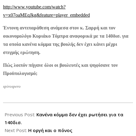
http://www.youtube.com/watch?
v=x07oaMEqJkg&feature=player_embedded
Έντονη αντιπαράθεση ανάμεσα στον κ. Σαρρή και τον
οικονομολόγο Κυριάκο Τόμπρα αναφορικά με τα 140δισ. για
τα οποία κανένα κόμμα της βουλής δεν έχει κάνει μέχρι
στιγμής ερώτηση.
Πώς λοιπόν πήγανε όλοι οι βουλευτές και ψηφίσανε τον
Προϋπολογισμό;
spirospero
2012-
11-
Previous Post:
Κανένα κόμμα δεν έχει ρωτήσει για τα
13
140δισ.
Next Post:
Η οργή και ο πόνος