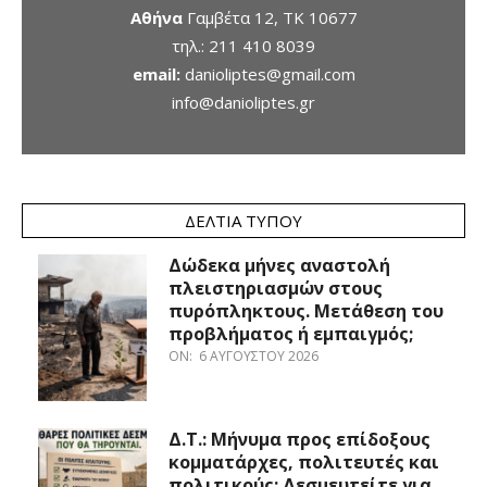
Αθήνα
Γαμβέτα 12, ΤΚ 10677
τηλ.:
211 410 8039
email:
danioliptes@gmail.com
info@danioliptes.gr
ΔΕΛΤΊΑ ΤΎΠΟΥ
Δώδεκα μήνες αναστολή
πλειστηριασμών στους
πυρόπληκτους. Μετάθεση του
προβλήματος ή εμπαιγμός;
ON:
6 ΑΥΓΟΎΣΤΟΥ 2026
Δ.Τ.: Μήνυμα προς επίδοξους
κομματάρχες, πολιτευτές και
πολιτικούς: Δεσμευτείτε για