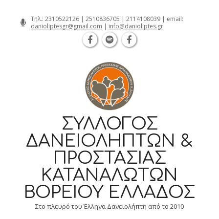
Θεσσαλονίκη Καρατάσου 7, TK 54626 
Skip
Τηλ.:
2310522126
|
2510836705
|
2114108039
| email:
danioliptesgr@gmail.com
|
info@danioliptes.gr
to
content
ΣΎΛΛΟΓΟΣ
ΔΑΝΕΙΟΛΗΠΤΏΝ &
ΠΡΟΣΤΑΣΊΑΣ
ΚΑΤΑΝΑΛΩΤΏΝ
ΒΟΡΕΊΟΥ ΕΛΛΆΔΟΣ
Στο πλευρό του Έλληνα Δανειολήπτη από το 2010