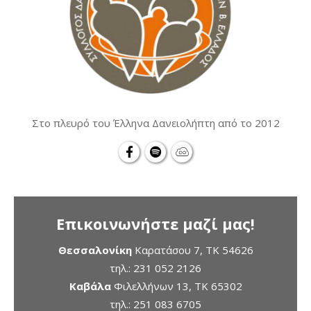
Στο πλευρό του Έλληνα Δανειολήπτη από το 2012
Επικοινωνήστε μαζί μας!
Θεσσαλονίκη
Καρατάσου 7, TK 54626
τηλ.:
231 052 2126
Καβάλα
Φιλελλήνων 13, ΤΚ 65302
τηλ.:
251 083 6705