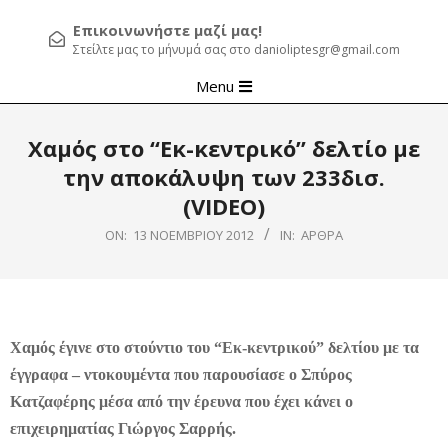
Επικοινωνήστε μαζί μας!
Στείλτε μας το μήνυμά σας στο danioliptesgr@gmail.com
Primary
Menu
Navigation
Menu
Χαμός στο “Εκ-κεντρικό” δελτίο με
την αποκάλυψη των 233δισ.
(VIDEO)
ON:
13 ΝΟΕΜΒΡΊΟΥ 2012
IN:
ΆΡΘΡΑ
Χαμός έγινε στο στούντιο του “Εκ-κεντρικού” δελτίου με τα
έγγραφα – ντοκουμέντα που παρουσίασε ο Σπύρος
Κατζαφέρης μέσα από την έρευνα που έχει κάνει ο
επιχειρηματίας Γιώργος Σαρρής.