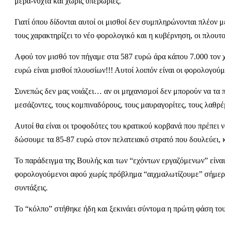
μέρα-νύχτα και χωρίς υπερωρίες.
Γιατί όπου δίδονται αυτοί οι μισθοί δεν συμπληρώνονται πλέον 
τους χαρακτηρίζει το νέο φορολογικό και η κυβέρνηση, οι πλουτο
Αφού τον μισθό τον πήγαμε στα 587 ευρώ άρα κάπου 7.000 τον χ
ευρώ είναι μισθοί πλουσίων!!! Αυτοί λοιπόν είναι οι φορολογούμ
Συνεπώς δεν μας νοιάζει… αν οι μηχανισμοί δεν μπορούν να τα πά
μεσάζοντες, τους κομπιναδόρους, τους μαυραγορίτες, τους λαθρέμ
Αυτοί θα είναι οι τροφοδότες του κρατικού κορβανά που πρέπει ν
δώσουμε τα 85-87 ευρώ στον πελατειακό στρατό που δουλεύει, κ
Το παράδειγμα της Βουλής και των “εχόντων εργαζόμενων” είναι μ
φορολογούμενοι αφού χωρίς πρόβλημα “αιχμαλωτίζουμε” σήμερα 
συντάξεις.
Το “κόλπο” στήθηκε ήδη και ξεκινάει σύντομα η πρώτη φάση του