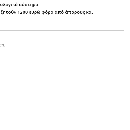
ρολογικό σύστημα
νώ ζητούν 1200 ευρώ φόρο από άπορους και
en.