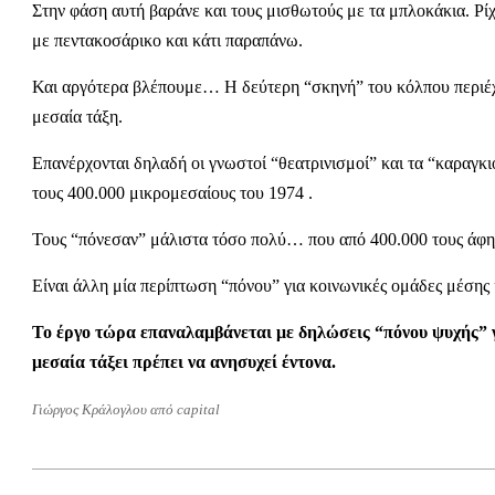
Στην φάση αυτή βαράνε και τους μισθωτούς με τα μπλοκάκια. Ρ
με πεντακοσάρικο και κάτι παραπάνω.
Και αργότερα βλέπουμε… Η δεύτερη “σκηνή” του κόλπου περιέχ
μεσαία τάξη.
Επανέρχονται δηλαδή οι γνωστοί “θεατρινισμοί” και τα “καραγκ
τους 400.000 μικρομεσαίους του 1974 .
Τους “πόνεσαν” μάλιστα τόσο πολύ… που από 400.000 τους άφησ
Είναι άλλη μία περίπτωση “πόνου” για κοινωνικές ομάδες μέσης 
Το έργο τώρα επαναλαμβάνεται με δηλώσεις “πόνου ψυχής” γ
μεσαία τάξει πρέπει να ανησυχεί έντονα.
Γιώργος Κράλογλου από capital
2012-