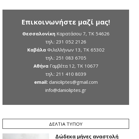
Επικοινωνήστε μαζί μας!
Θεσσαλονίκη
Καρατάσου 7, TK 54626
τηλ.:
231 052 2126
Καβάλα
Φιλελλήνων 13, ΤΚ 65302
τηλ.:
251 083 6705
Αθήνα
Γαμβέτα 12, ΤΚ 10677
τηλ.:
211 410 8039
email:
danioliptes@gmail.com
info@danioliptes.gr
ΔΕΛΤΊΑ ΤΎΠΟΥ
Δώδεκα μήνες αναστολή