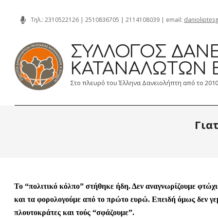
Skip
Τηλ.:
2310522126
|
2510836705
|
2114108039
| email:
danioliptes
to
content
ΣΎΛΛΟΓΟΣ ΔΑΝΕ
ΚΑΤΑΝΑΛΩΤΏΝ 
Στο πλευρό του Έλληνα Δανειολήπτη από το 201
Για
Το “πολιτικό κόλπο” στήθηκε ήδη. Δεν αναγνωρίζουμε φτώχ
και τα φορολογούμε από το πρώτο ευρώ. Επειδή όμως δεν γε
πλουτοκράτες και τούς “σφάζουμε”.