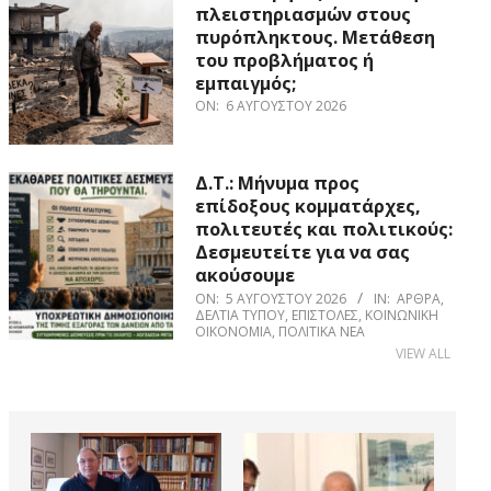
πλειστηριασμών στους
πυρόπληκτους. Μετάθεση
του προβλήματος ή
εμπαιγμός;
ON:
6 ΑΥΓΟΎΣΤΟΥ 2026
Δ.Τ.: Μήνυμα προς
επίδοξους κομματάρχες,
πολιτευτές και πολιτικούς:
Δεσμευτείτε για να σας
ακούσουμε
ON:
5 ΑΥΓΟΎΣΤΟΥ 2026
IN:
ΆΡΘΡΑ
,
ΔΕΛΤΊΑ ΤΎΠΟΥ
,
ΕΠΙΣΤΟΛΈΣ
,
ΚΟΙΝΩΝΙΚΉ
ΟΙΚΟΝΟΜΊΑ
,
ΠΟΛΙΤΙΚΆ ΝΈΑ
VIEW ALL