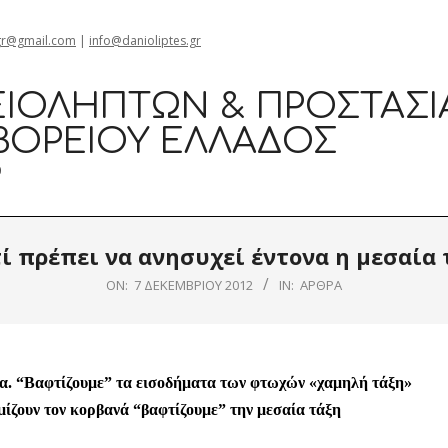
gr@gmail.com
|
info@danioliptes.gr
ΙΟΛΗΠΤΏΝ & ΠΡΟΣΤΑΣΊ
ΒΟΡΕΊΟΥ ΕΛΛΆΔΟΣ
0
τί πρέπει να ανησυχεί έντονα η μεσαία 
ON:
7 ΔΕΚΕΜΒΡΊΟΥ 2012
IN:
ΆΡΘΡΑ
ια. “Βαφτίζουμε” τα εισοδήματα των φτωχών «χαμηλή τάξη»
μίζουν τον κορβανά “βαφτίζουμε” την μεσαία τάξη