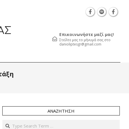
Θεσσαλονίκη Καρατάσου 7, TK 54626 τηλ.: 231 05
ΑΣ
Επικοινωνήστε μαζί μας!
Στείλτε μας το μήνυμά σας στο
danioliptesgr@gmail.com
Prim
τάξη
Navi
Men
ΑΝΑΖΉΤΗΣΗ
Search