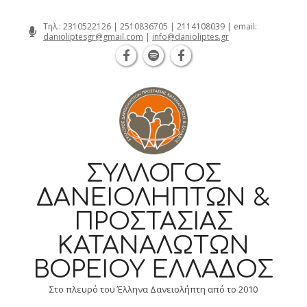
Θεσσαλονίκη Καρατάσου 7, TK 54626 
Skip
Τηλ.:
2310522126
|
2510836705
|
2114108039
| email:
danioliptesgr@gmail.com
|
info@danioliptes.gr
to
content
ΣΎΛΛΟΓΟΣ
ΔΑΝΕΙΟΛΗΠΤΏΝ &
ΠΡΟΣΤΑΣΊΑΣ
ΚΑΤΑΝΑΛΩΤΏΝ
ΒΟΡΕΊΟΥ ΕΛΛΆΔΟΣ
Στο πλευρό του Έλληνα Δανειολήπτη από το 2010