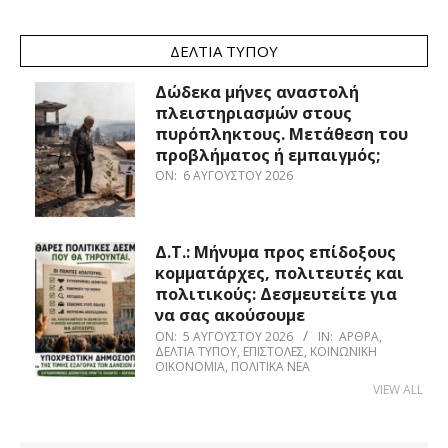
ΔΕΛΤΊΑ ΤΎΠΟΥ
Δώδεκα μήνες αναστολή
πλειστηριασμών στους
πυρόπληκτους. Μετάθεση του
προβλήματος ή εμπαιγμός;
ON:
6 ΑΥΓΟΎΣΤΟΥ 2026
Δ.Τ.: Μήνυμα προς επίδοξους
κομματάρχες, πολιτευτές και
πολιτικούς: Δεσμευτείτε για
να σας ακούσουμε
ON:
5 ΑΥΓΟΎΣΤΟΥ 2026
IN:
ΆΡΘΡΑ
,
ΔΕΛΤΊΑ ΤΎΠΟΥ
,
ΕΠΙΣΤΟΛΈΣ
,
ΚΟΙΝΩΝΙΚΉ
ΟΙΚΟΝΟΜΊΑ
,
ΠΟΛΙΤΙΚΆ ΝΈΑ
VIEW ALL