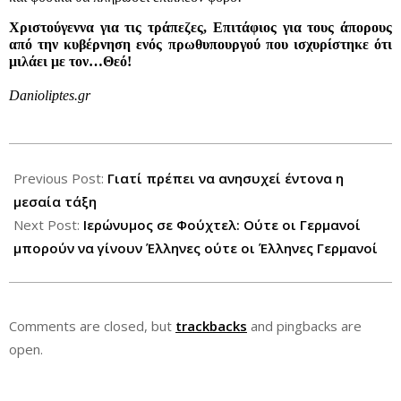
Χριστούγεννα για τις τράπεζες, Επιτάφιος για τους άπορους
από την κυβέρνηση ενός πρωθυπουργού που ισχυρίστηκε ότι
μιλάει με τον…Θεό!
Danioliptes.gr
2012-
12-
Previous Post:
Γιατί πρέπει να ανησυχεί έντονα η
07
μεσαία τάξη
Next Post:
Ιερώνυμος σε Φούχτελ: Ούτε οι Γερμανοί
μπορούν να γίνουν Έλληνες ούτε οι Έλληνες Γερμανοί
Comments are closed, but
trackbacks
and pingbacks are
open.