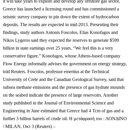
it will take years to explore and develop any offshore gas sector,
Greece has launched a licensing round and has commissioned a
seismic survey company to pin down the extent of hydrocarbon
deposits. The results are expected in mid-2013. Presenting their
findings, study authors Antonis Foscolos, Elias Konofagos and
Nikos Lygeros said they expected the reserves to generate $599
billion in state earnings over 25 years. “We feel this is a very
conservative figure,” Konofagos, whose Athens-based company
Flow Energy informally advises the government on energy strategy,
told Reuters. Foscolos, professor emeritus at the Technical
University of Crete and the Canadian Geological Survey, said that
subsea methane emissions and the presence of gas hydrate mounds
on the seabed indicate the presence of large reservoirs. Another
study published in the Journal of Environmental Science and
Engineering in June estimated that Greece had 4 Tcm of gas and a
further 3 billion barrels of crude oil. Η μετάφρασή του : ΛΟΝΔΙΝΟ
/ MILAN, Οκτ 3 (Reuters) –