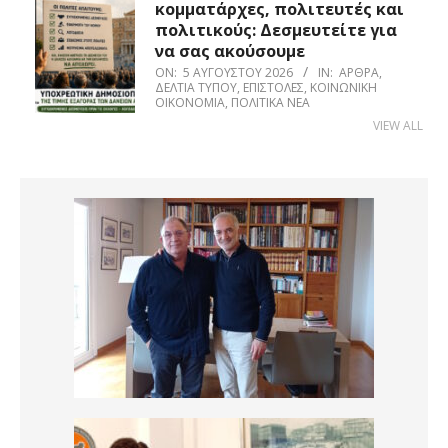
κομματάρχες, πολιτευτές και
πολιτικούς: Δεσμευτείτε για
να σας ακούσουμε
ON:
5 ΑΥΓΟΎΣΤΟΥ 2026
IN:
ΆΡΘΡΑ
,
ΔΕΛΤΊΑ ΤΎΠΟΥ
,
ΕΠΙΣΤΟΛΈΣ
,
ΚΟΙΝΩΝΙΚΉ
ΟΙΚΟΝΟΜΊΑ
,
ΠΟΛΙΤΙΚΆ ΝΈΑ
VIEW ALL