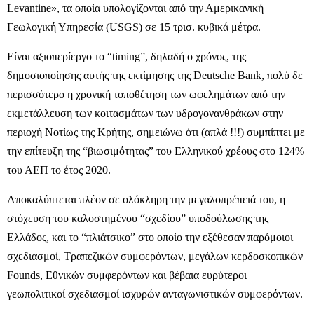
Levantine», τα οποία υπολογίζονται από την Αμερικανική
Γεωλογική Υπηρεσία (USGS) σε 15 τρισ. κυβικά μέτρα.
Είναι αξιοπερίεργο το “timing”, δηλαδή ο χρόνος, της
δημοσιοποίησης αυτής της εκτίμησης της Deutsche Bank, πολύ δε
περισσότερο η χρονική τοποθέτηση των ωφελημάτων από την
εκμετάλλευση των κοιτασμάτων των υδρογονανθράκων στην
περιοχή Νοτίως της Κρήτης, σημειώνω ότι (απλά !!!) συμπίπτει με
την επίτευξη της “βιωσιμότητας” του Ελληνικού χρέους στο 124%
του ΑΕΠ το έτος 2020.
Αποκαλύπτεται πλέον σε ολόκληρη την μεγαλοπρέπειά του, η
στόχευση του καλοστημένου “σχεδίου” υποδούλωσης της
Ελλάδος, και το “πλιάτσικο” στο οποίο την εξέθεσαν παρόμοιοι
σχεδιασμοί, Τραπεζικών συμφερόντων, μεγάλων κερδοσκοπικών
Founds, Εθνικών συμφερόντων και βέβαια ευρύτεροι
γεωπολιτικοί σχεδιασμοί ισχυρών ανταγωνιστικών συμφερόντων.