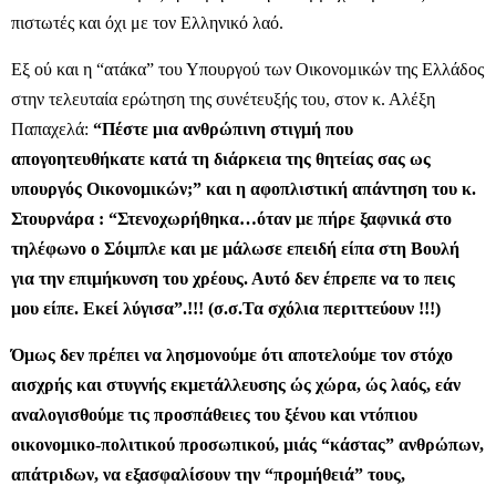
πιστωτές και όχι με τον Ελληνικό λαό.
Εξ ού και η “ατάκα” του Υπουργού των Οικονομικών της Ελλάδος
στην τελευταία ερώτηση της συνέτευξής του, στον κ. Αλέξη
Παπαχελά:
“Πέστε μια ανθρώπινη στιγμή που
απογοητευθήκατε κατά τη διάρκεια της θητείας σας ως
υπουργός Οικονομικών;” και η αφοπλιστική απάντηση του κ.
Στουρνάρα : “Στενοχωρήθηκα…όταν με πήρε ξαφνικά στο
τηλέφωνο ο Σόιμπλε και με μάλωσε επειδή είπα στη Βουλή
για την επιμήκυνση του χρέους. Αυτό δεν έπρεπε να το πεις
μου είπε. Εκεί λύγισα”.!!! (σ.σ.Τα σχόλια περιττεύουν !!!)
Όμως δεν πρέπει να λησμονούμε ότι αποτελούμε τον στόχο
αισχρής και στυγνής εκμετάλλευσης ώς χώρα, ώς λαός, εάν
αναλογισθούμε τις προσπάθειες του ξένου και ντόπιου
οικονομικο-πολιτικού προσωπικού, μιάς “κάστας” ανθρώπων,
απάτριδων, να εξασφαλίσουν την “προμήθειά” τους,