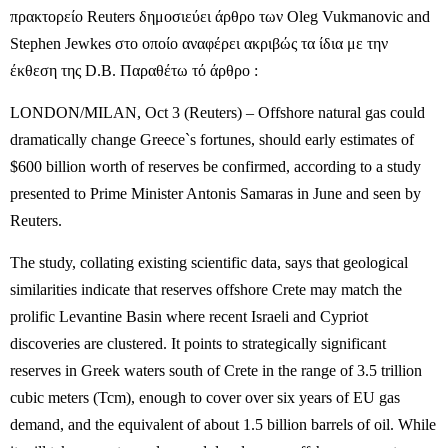
πρακτορείο Reuters δημοσιεύει άρθρο των Oleg Vukmanovic and
Stephen Jewkes στο οποίο αναφέρει ακριβώς τα ίδια με την
έκθεση της D.B. Παραθέτω τό άρθρο :
LONDON/MILAN, Oct 3 (Reuters) – Offshore natural gas could
dramatically change Greece`s fortunes, should early estimates of
$600 billion worth of reserves be confirmed, according to a study
presented to Prime Minister Antonis Samaras in June and seen by
Reuters.
The study, collating existing scientific data, says that geological
similarities indicate that reserves offshore Crete may match the
prolific Levantine Basin where recent Israeli and Cypriot
discoveries are clustered. It points to strategically significant
reserves in Greek waters south of Crete in the range of 3.5 trillion
cubic meters (Tcm), enough to cover over six years of EU gas
demand, and the equivalent of about 1.5 billion barrels of oil. While