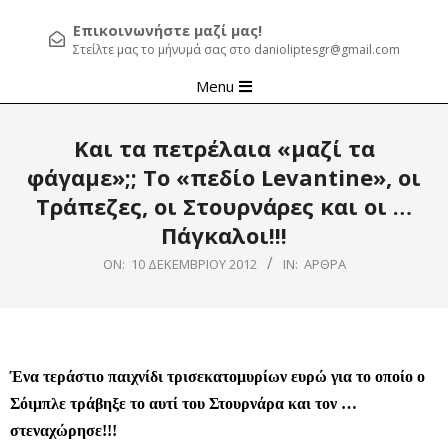
Επικοινωνήστε μαζί μας!
Στείλτε μας το μήνυμά σας στο danioliptesgr@gmail.com
Primary
Menu
Navigation
Menu
Και τα πετρέλαια «μαζί τα
φάγαμε»;; Το «πεδίο Levantine», οι
Τράπεζες, οι Στουρνάρες και οι …
Πάγκαλοι!!!
ON:
10 ΔΕΚΕΜΒΡΊΟΥ 2012
IN:
ΆΡΘΡΑ
Ένα τεράστιο παιχνίδι τρισεκατομυρίων ευρώ για το οποίο ο
Σόιμπλε τράβηξε το αυτί του Στουρνάρα και τον …
στεναχώρησε!!!