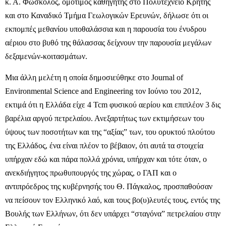
κ. Α. Φώσκολος, ομότιμος καθηγητής στο Πολυτεχνείο Κρήτης
και στο Καναδικό Τμήμα Γεωλογικών Ερευνών, δήλωσε ότι οι
εκπομπές μεθανίου υποθαλάσσια και η παρουσία του ένυδρου
αέριου στο βυθό της θάλασσας δείχνουν την παρουσία μεγάλων
δεξαμενών-κοιτασμάτων.
Μια άλλη μελέτη η οποία δημοσιεύθηκε στο Journal of
Environmental Science and Engineering τον Ιούνιο του 2012,
εκτιμά ότι η Ελλάδα είχε 4 Tcm φυσικού αερίου και επιπλέον 3 δις
βαρέλια αργού πετρελαίου. Ανεξαρτήτως των εκτιμήσεων του
ύψους των ποσοτήτων και της “αξίας” των, του ορυκτού πλούτου
της Ελλάδος, ένα είναι πλέον το βέβαιον, ότι αυτά τα στοιχεία
υπήρχαν εδώ και πάρα πολλά χρόνια, υπήρχαν και τότε όταν, ο
ανεκδιήγητος πρωθυπουργός της χώρας, ο ΓΑΠ και ο
αντιπρόεδρος της κυβέρνησής του Θ. Πάγκαλος, προσπαθούσαν
να πείσουν τον Ελληνικό λαό, και τους βο(υ)λευτές τους, εντός της
Βουλής των Ελλήνων, ότι δεν υπάρχει “σταγόνα” πετρελαίου στην