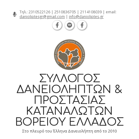
Θεσσαλονίκη Καρατάσου 7, TK 54626 τηλ.: 231 0
Skip
Τηλ.:
2310522126
|
2510836705
|
2114108039
| email:
danioliptesgr@gmail.com
|
info@danioliptes.gr
to
content
ΣΎΛΛΟΓΟΣ
ΔΑΝΕΙΟΛΗΠΤΏΝ &
ΠΡΟΣΤΑΣΊΑΣ
ΚΑΤΑΝΑΛΩΤΏΝ
ΒΟΡΕΊΟΥ ΕΛΛΆΔΟΣ
Στο πλευρό του Έλληνα Δανειολήπτη από το 2010