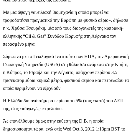
Με μια άψογη ναυτιλιακή βιομηχανία η οποία μπορεί να
τροφοδοτήσει πραγματικά την Ευρώπη με φυσικό αέριο», δήλωσε
η κ. Χρύσα Τσουράκη, μία από τους διοργανωτές της κυπριακή-
ελληνικής “Oil & Gas” Συνόδου Κορυφής στη Λάρνακα τον
περασμένο μήνα.
Σύμφωνα με το Γεωλογικό Ινστιτούτο των ΗΠΑ, την Αμερικανική
Γεωλογική Υπηρεσία (USGS) στη θάλασσα ανάμεσα στην Κρήτη,
η Κύπρος, το Ισραήλ και την Αίγυπτο, υπάρχουν περίπου 3,5
τρισεκατομμύρια κυβικά μέτρα, φυσικού αερίου και πετρελαίου τα
οποία περιμένουν να εξαχθούν.
Η Ελλάδα δαπανά σήμερα περίπου το 5% (τοις εκατό) του ΑΕΠ
της, στις εισαγωγές πετρελαίου.
Άς επανέλθουμε όμως στην έκθεση της D.B. η οποία
δημοσιοποιήται τώρα, ενώ στίς Wed Oct 3, 2012 1:13pm BST το