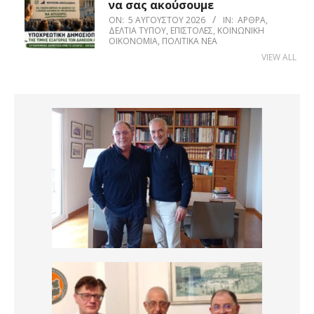
να σας ακούσουμε
ON:
5 ΑΥΓΟΎΣΤΟΥ 2026
IN:
ΆΡΘΡΑ
,
ΔΕΛΤΊΑ ΤΎΠΟΥ
,
ΕΠΙΣΤΟΛΈΣ
,
ΚΟΙΝΩΝΙΚΉ
ΟΙΚΟΝΟΜΊΑ
,
ΠΟΛΙΤΙΚΆ ΝΈΑ
VIEW ALL