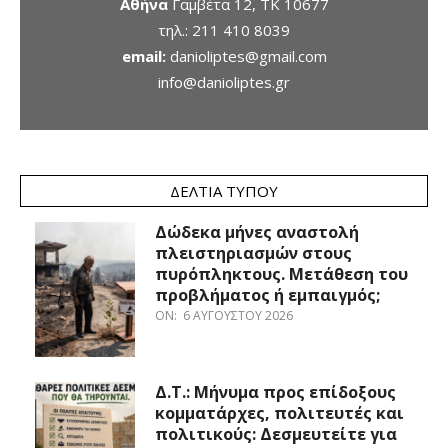
Αθήνα
Γαμβέτα 12, ΤΚ 10677
τηλ.:
211 410 8039
email:
danioliptes@gmail.com
info@danioliptes.gr
ΔΕΛΤΊΑ ΤΎΠΟΥ
Δώδεκα μήνες αναστολή
πλειστηριασμών στους
πυρόπληκτους. Μετάθεση του
προβλήματος ή εμπαιγμός;
ON:
6 ΑΥΓΟΎΣΤΟΥ 2026
Δ.Τ.: Μήνυμα προς επίδοξους
κομματάρχες, πολιτευτές και
πολιτικούς: Δεσμευτείτε για