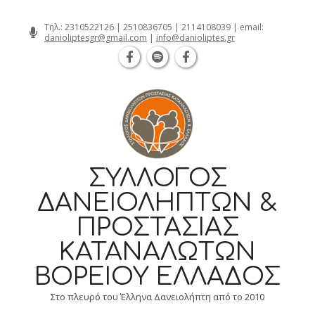
Θεσσαλονίκη Καρατάσου 7, TK 54626 
Skip
Τηλ.:
2310522126
|
2510836705
|
2114108039
| email:
danioliptesgr@gmail.com
|
info@danioliptes.gr
to
content
ΣΎΛΛΟΓΟΣ
ΔΑΝΕΙΟΛΗΠΤΏΝ &
ΠΡΟΣΤΑΣΊΑΣ
ΚΑΤΑΝΑΛΩΤΏΝ
ΒΟΡΕΊΟΥ ΕΛΛΆΔΟΣ
Στο πλευρό του Έλληνα Δανειολήπτη από το 2010