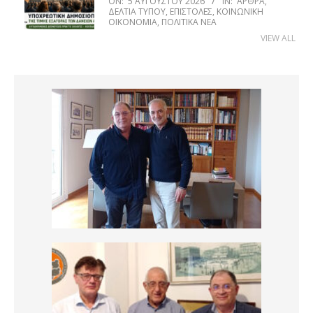
ON:
5 ΑΥΓΟΎΣΤΟΥ 2026
IN:
ΆΡΘΡΑ
,
ΔΕΛΤΊΑ ΤΎΠΟΥ
,
ΕΠΙΣΤΟΛΈΣ
,
ΚΟΙΝΩΝΙΚΉ
ΟΙΚΟΝΟΜΊΑ
,
ΠΟΛΙΤΙΚΆ ΝΈΑ
VIEW ALL