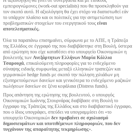
Η αξιολόγηση θα γίνει σε συνεργασία και με ειδικούς
εμπειρογνώμονες (work-out specialists) που θα προσκληθούν για
τον σκοπό αυτό. Η αξιολόγηση θα έχει στόχο να διαπιστωθεί εάν
το υπάρχον πλαίσιο και οι πολιτικές για την αντιμετώπιση των
προβληματικών στοιχείων του ενεργητικού τους
είναι
αποτελεσματικές.
Όλα τα παραπάνω επισημαίνει, σύμφωνα με το ΑΠΕ, η Τράπεζα
της Ελλάδος σε έγγραφό της που διαβιβάστηκε στη Βουλή, ύστερα
από ερώτηση που είχε καταθέσει στο υπουργείο Οικονομικών η
βουλευτής των
Ανεξάρτητων Ελλήνων Μαρία Κόλλια
Τσαρουχά
, επικαλούμενη πληροφορίες για το ενδεχόμενο
σύναψης ειδικής συμφωνίας μεταξύ ελληνικών τραπεζών και
γερμανικών hedge funds με σκοπό την πώληση χιλιάδων μη
εξυπηρετούμενων δανείων και γενικότερα το ενδεχόμενο μαζικών
πωλήσεων δανείων σε ξένα κεφάλαια (Distress funds).
Προς απάντηση της ερώτησης της βουλευτού, ο υπουργός
Οικονομικών Ιωάννης Στουρνάρας διαβίβασε στη Βουλή το
έγγραφο της Τράπεζας της Ελλάδος και στο διαβιβαστικό έγγραφο,
που ο ίδιος υπογράφει, σπεύδει να υπογραμμίσει ότι «το
υπουργείο Οικονομικών
δεν προβαίνει σε σχολιασμό
δημοσιευμάτων και υποτιθέμενων πληροφοριών, που δεν
τυγχάνουν της απαραίτητης τεκμηρίωσης
».