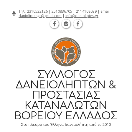
Θεσσαλονίκη Καρατάσου 7, TK 54626 τ
Skip
Τηλ.:
2310522126
|
2510836705
|
2114108039
| email:
danioliptesgr@gmail.com
|
info@danioliptes.gr
to
content
ΣΎΛΛΟΓΟΣ
ΔΑΝΕΙΟΛΗΠΤΏΝ &
ΠΡΟΣΤΑΣΊΑΣ
ΚΑΤΑΝΑΛΩΤΏΝ
ΒΟΡΕΊΟΥ ΕΛΛΆΔΟΣ
Στο πλευρό του Έλληνα Δανειολήπτη από το 2010