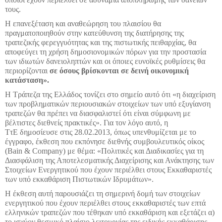
τους.
Η επανεξέταση και αναθεώρηση του πλαισίου θα
πραγματοποιηθούν στην κατεύθυνση της διατήρησης της
τραπεζικής φερεγγυότητας και της πιστωτικής πειθαρχίας, θα
αποφεύγει τη χρήση δημοσιονομικών πόρων για την προστασία
των ιδιωτών δανειοληπτών και οι όποιες ευνοϊκές ρυθμίσεις θα
περιορίζονται
σε όσους βρίσκονται σε δεινή οικονομική
κατάσταση».
Η Τράπεζα της Ελλάδος τονίζει στο σημείο αυτό ότι «η διαχείριση
των προβληματικών περιουσιακών στοιχείων των υπό εξυγίανση
τραπεζών θα πρέπει να διασφαλιστεί ότι είναι σύμφωνη με
βέλτιστες διεθνείς πρακτικές». Για τον λόγο αυτό, η
ΤτΕ δημοσίευσε στις 28.02.2013, όπως υπενθυμίζεται με το
έγγραφο, έκθεση που εκπόνησε διεθνής συμβουλευτικός οίκος
(Bain & Company) με θέμα: «Πολιτικές και Διαδικασίες για τη
Διασφάλιση της Αποτελεσματικής Διαχείρισης και Ανάκτησης των
Στοιχείων Ενεργητικού που έχουν περιέλθει στους Εκκαθαριστές
των υπό εκκαθάριση Πιστωτικών Ιδρυμάτων».
Η έκθεση αυτή παρουσιάζει τη σημερινή δομή των στοιχείων
ενεργητικού που έχουν περιέλθει στους εκκαθαριστές των επτά
ελληνικών τραπεζών που τέθηκαν υπό εκκαθάριση και εξετάζει α)
το ισχύον θεσμικό πλαίσιο λειτουργίας της ειδικής εκκαθάρισης