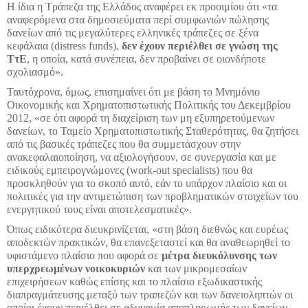
Η ίδια η Τράπεζα της Ελλάδος αναφέρει εκ προοιμίου ότι «τα
αναφερόμενα στα δημοσιεύματα περί συμφωνιών πώλησης
δανείων από τις μεγαλύτερες ελληνικές τράπεζες σε ξένα
κεφάλαια (distress funds),
δεν έχουν περιέλθει σε γνώση της
ΤτΕ
, η οποία, κατά συνέπεια, δεν προβαίνει σε οιονδήποτε
σχολιασμό».
Ταυτόχρονα, όμως, επισημαίνει ότι με βάση το Μνημόνιο
Οικονομικής και Χρηματοπιστωτικής Πολιτικής του Δεκεμβρίου
2012, «σε ότι αφορά τη διαχείριση των μη εξυπηρετούμενων
δανείων, το Ταμείο Χρηματοπιστωτικής Σταθερότητας, θα ζητήσει
από τις βασικές τράπεζες που θα συμμετάσχουν στην
ανακεφαλαιοποίηση, να αξιολογήσουν, σε συνεργασία και με
ειδικούς εμπειρογνώμονες (work-out specialists) που θα
προσκληθούν για το σκοπό αυτό, εάν το υπάρχον πλαίσιο και οι
πολιτικές για την αντιμετώπιση των προβληματικών στοιχείων του
ενεργητικού τους είναι αποτελεσματικές».
Όπως ειδικότερα διευκρινίζεται, «στη βάση διεθνώς και ευρέως
αποδεκτών πρακτικών, θα επανεξεταστεί και θα αναθεωρηθεί το
υφιστάμενο πλαίσιο που αφορά σε
μέτρα διευκόλυνσης των
υπερχρεωμένων νοικοκυριών
και των μικρομεσαίων
επιχειρήσεων καθώς επίσης και το πλαίσιο εξωδικαστικής
διαπραγμάτευσης μεταξύ των τραπεζών και των δανειοληπτών οι
οποίοι έχουν περιέλθει σε αδυναμία αποπληρωμής των δανείων