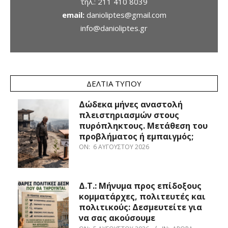
τηλ.:
211 410 8039
email:
danioliptes@gmail.com
info@danioliptes.gr
ΔΕΛΤΊΑ ΤΎΠΟΥ
Δώδεκα μήνες αναστολή
πλειστηριασμών στους
πυρόπληκτους. Μετάθεση του
προβλήματος ή εμπαιγμός;
ON:
6 ΑΥΓΟΎΣΤΟΥ 2026
Δ.Τ.: Μήνυμα προς επίδοξους
κομματάρχες, πολιτευτές και
πολιτικούς: Δεσμευτείτε για
να σας ακούσουμε