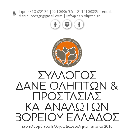
Θεσσαλονίκη Καρατάσου 7, TK 54626
Skip
Τηλ.:
2310522126
|
2510836705
|
2114108039
| email:
danioliptesgr@gmail.com
|
info@danioliptes.gr
to
content
ΣΎΛΛΟΓΟΣ
ΔΑΝΕΙΟΛΗΠΤΏΝ &
ΠΡΟΣΤΑΣΊΑΣ
ΚΑΤΑΝΑΛΩΤΏΝ
ΒΟΡΕΊΟΥ ΕΛΛΆΔΟΣ
Στο πλευρό του Έλληνα Δανειολήπτη από το 2010