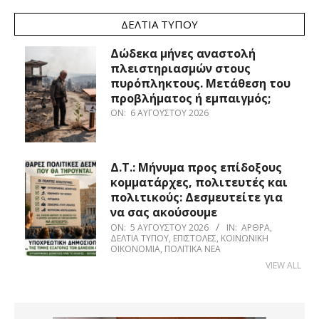
ΔΕΛΤΊΑ ΤΎΠΟΥ
Δώδεκα μήνες αναστολή
πλειστηριασμών στους
πυρόπληκτους. Μετάθεση του
προβλήματος ή εμπαιγμός;
ON:
6 ΑΥΓΟΎΣΤΟΥ 2026
Δ.Τ.: Μήνυμα προς επίδοξους
κομματάρχες, πολιτευτές και
πολιτικούς: Δεσμευτείτε για
να σας ακούσουμε
ON:
5 ΑΥΓΟΎΣΤΟΥ 2026
IN:
ΆΡΘΡΑ
,
ΔΕΛΤΊΑ ΤΎΠΟΥ
,
ΕΠΙΣΤΟΛΈΣ
,
ΚΟΙΝΩΝΙΚΉ
ΟΙΚΟΝΟΜΊΑ
,
ΠΟΛΙΤΙΚΆ ΝΈΑ
VIEW ALL