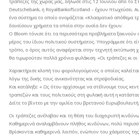
τράπεζες της χώρας μας, δήλωσε στις 12 Ιουνίου από το Στ
Deutschebank, η RoyalBankofScotland – έχουν πτωχεύσει. Αυ
ένα σύστημα το οποίο ονομάζεται «Κλασματικό απόθεμα τ
δανείσουν χρήματα τα οποία στην ουσία δεν έχουν.
Ο Bloom τόνισε ότι τα περισσότερα προβλήματα ξεκινούν απ
μέρος του ίδιου πολιτικού συστήματος. Υπογράμμισε ότι ε
τρόπο, ο όρος αυτός αναφέρεται στην τεχνητή εκτύπωση χ
θα τιμωρούταν πολλά χρόνια φυλάκιση. «Οι τράπεζες κι οι
Χαρακτήρισε κλοπή του φορολογούμενος ο οποίος καλείτα
λόγω της δικής τους ανικανότητας και στρεψοδικίας.
Και κατάληξε: « Ως ότου αρχίσουμε να στέλνουμε τους κε
τραπεζών και τους πολιτικούς στη φυλακή αυτή η κατάστασ
Δείτε το βίντεο με την ομιλία του βρετανού Ευρωβουλευτ
Οι τράπεζες ανέλαβαν και τη θέση του διαχειριστή κινδύν
Καθημερινά αναλαμβάνουν πλήθος κινδύνων, πολύ περισσό
Βρίσκονται καθημερινά. λοιπόν, ενώπιον του χάσματος της