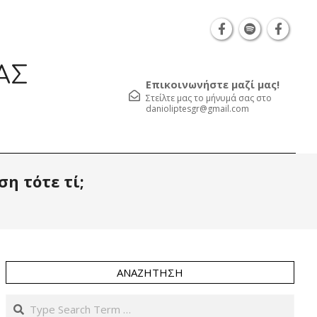
Θεσσαλονίκη Καρατάσου 7, TK 54626 τηλ.: 231 05
ΑΣ
Επικοινωνήστε μαζί μας!
Στείλτε μας το μήνυμά σας στο
danioliptesgr@gmail.com
Prim
η τότε τί;
Navi
Men
ΑΝΑΖΉΤΗΣΗ
Search