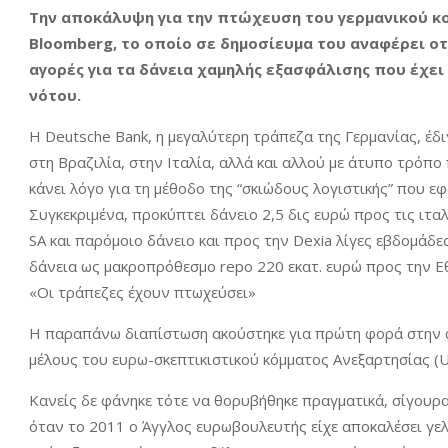
Την αποκάλυψη για την πτώχευση του γερμανικού κο
Bloomberg, το οποίο σε δημοσίευμα του αναφέρει οτ
αγορές για τα δάνεια χαμηλής εξασφάλισης που έχε
νότου.
Η Deutsche Bank, η μεγαλύτερη τράπεζα της Γερμανίας, έδ
στη Βραζιλία, στην Ιταλία, αλλά και αλλού με άτυπο τρόπ
κάνει λόγο για τη μέθοδο της “σκιώδους λογιστικής” που ε
Συγκεκριμένα, προκύπτει δάνειο 2,5 δις ευρώ προς τις ιταλι
SA και παρόμοιο δάνειο και προς την Dexia λίγες εβδομάδε
δάνεια ως μακροπρόθεσμο repo 220 εκατ. ευρώ προς την Εθ
«Οι τράπεζες έχουν πτωχεύσει»
Η παραπάνω διαπίστωση ακούστηκε για πρώτη φορά στην 
μέλους του ευρω-σκεπτικιστικού κόμματος Ανεξαρτησίας (UK
Κανείς δε φάνηκε τότε να θορυβήθηκε πραγματικά, σίγουρα 
όταν το 2011 ο Άγγλος ευρωβουλευτής είχε αποκαλέσει γελ