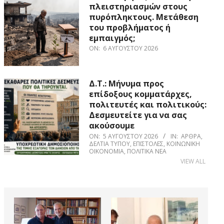
πλειστηριασμών στους
πυρόπληκτους. Μετάθεση
του προβλήματος ή
εμπαιγμός;
ON:
6 ΑΥΓΟΎΣΤΟΥ 2026
Δ.Τ.: Μήνυμα προς
επίδοξους κομματάρχες,
πολιτευτές και πολιτικούς:
Δεσμευτείτε για να σας
ακούσουμε
ON:
5 ΑΥΓΟΎΣΤΟΥ 2026
IN:
ΆΡΘΡΑ
,
ΔΕΛΤΊΑ ΤΎΠΟΥ
,
ΕΠΙΣΤΟΛΈΣ
,
ΚΟΙΝΩΝΙΚΉ
ΟΙΚΟΝΟΜΊΑ
,
ΠΟΛΙΤΙΚΆ ΝΈΑ
VIEW ALL