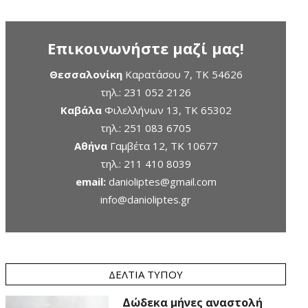
Επικοινωνήστε μαζί μας!
Θεσσαλονίκη
Καρατάσου 7, TK 54626
τηλ.:
231 052 2126
Καβάλα
Φιλελλήνων 13, ΤΚ 65302
τηλ.:
251 083 6705
Αθήνα
Γαμβέτα 12, ΤΚ 10677
τηλ.:
211 410 8039
email:
danioliptes@gmail.com
info@danioliptes.gr
ΔΕΛΤΊΑ ΤΎΠΟΥ
Δώδεκα μήνες αναστολή