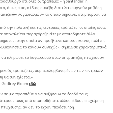
ρασβούργο ότι όλες οι τράπεζες – η Santander, η
τό, όπως είπε, ο ίδιος συνέβη διότι λειτουργούν με βάση
ραπεζικών λογαριασμών» το οποίο σημαίνει ότι μπορούν να
ό την πολιτική και τις κεντρικές τράπεζες, οι οποίες είναι
ίτε αποκαλείται παραχάραξη είτε με οποιοδήποτε άλλο
ρήματος, στην οποία αν προέβαινε κάποιος κοινός πολίτης
 κυβερνήσεις το κάνουν συνεχώς», σημείωσε χαρακτηριστικά.
ι να πληρώσει το λογαριασμό όταν οι τράπεζες πτωχεύουν
ντρικούς τραπεζίτες, συμπεριλαμβανομένων των κεντρικών
η θα συνεχίζεται».
ή, Godfrey Bloom
εδώ
ων σε μια προσπάθεια να αυξήσουν τα έσοδά τους.
τερους ίσως από οποιουδήποτε άλλου είδους επιχείρηση.
 πτώχευσης, αν δεν το έχουν περάσει ήδη.