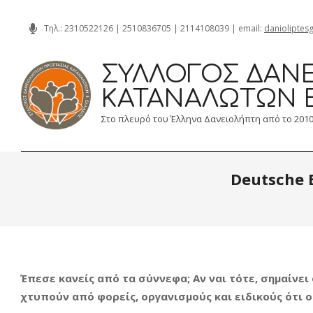
Skip
Τηλ.:
2310522126
|
2510836705
|
2114108039
| email:
danioliptes
to
content
ΣΎΛΛΟΓΟΣ ΔΑΝΕ
ΚΑΤΑΝΑΛΩΤΏΝ 
Στο πλευρό του Έλληνα Δανειολήπτη από το 201
Deutsche 
Έπεσε κανείς από τα σύννεφα; Αν ναι τότε, σημαίνει
χτυπούν από φορείς, οργανισμούς και ειδικούς ότι 