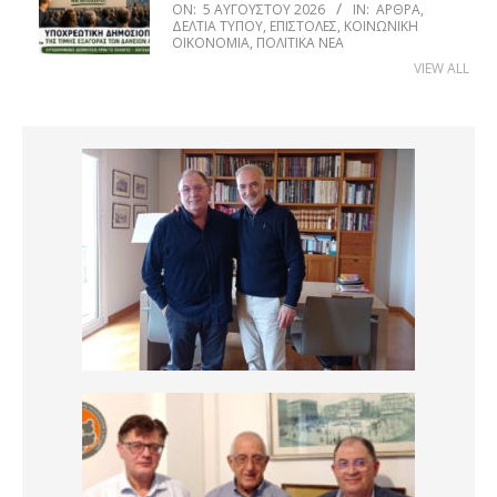
ON:
5 ΑΥΓΟΎΣΤΟΥ 2026
IN:
ΆΡΘΡΑ
,
ΔΕΛΤΊΑ ΤΎΠΟΥ
,
ΕΠΙΣΤΟΛΈΣ
,
ΚΟΙΝΩΝΙΚΉ
ΟΙΚΟΝΟΜΊΑ
,
ΠΟΛΙΤΙΚΆ ΝΈΑ
VIEW ALL