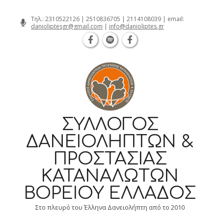
Θεσσαλονίκη Καρατάσου 7, TK 54626 τ
Skip
Τηλ.:
2310522126
|
2510836705
|
2114108039
| email:
danioliptesgr@gmail.com
|
info@danioliptes.gr
to
content
ΣΎΛΛΟΓΟΣ
ΔΑΝΕΙΟΛΗΠΤΏΝ &
ΠΡΟΣΤΑΣΊΑΣ
ΚΑΤΑΝΑΛΩΤΏΝ
ΒΟΡΕΊΟΥ ΕΛΛΆΔΟΣ
Στο πλευρό του Έλληνα Δανειολήπτη από το 2010