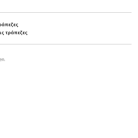
τράπεζες
ις τράπεζες
en.