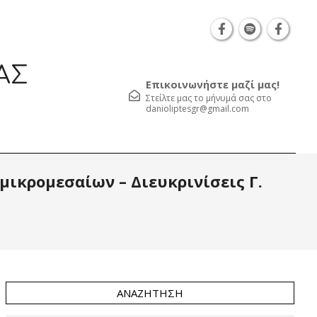
Θεσσαλονίκη Καρατάσου 7, TK 54626 τηλ.: 231 05
ΑΣ
Επικοινωνήστε μαζί μας!
Στείλτε μας το μήνυμά σας στο
danioliptesgr@gmail.com
Prim
μικρομεσαίων – Διευκρινίσεις Γ.
Navi
Men
ΑΝΑΖΉΤΗΣΗ