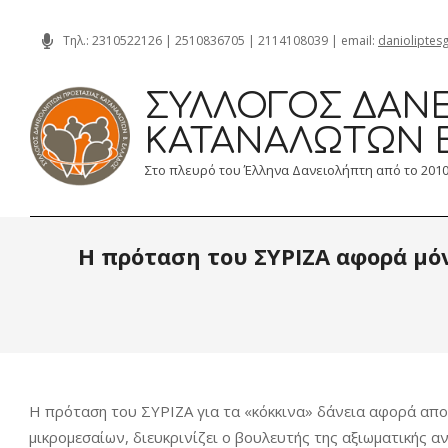
Skip
Τηλ.:
2310522126
|
2510836705
|
2114108039
| email:
danioliptes
to
content
ΣΎΛΛΟΓΟΣ ΔΑΝΕ
ΚΑΤΑΝΑΛΩΤΏΝ 
Στο πλευρό του Έλληνα Δανειολήπτη από το 201
Η πρόταση του ΣΥΡΙΖΑ αφορά μόν
Η πρόταση του ΣΥΡΙΖΑ για τα «κόκκινα» δάνεια αφορά αποκ
μικρομεσαίων, διευκρινίζει ο βουλευτής της αξιωματικής