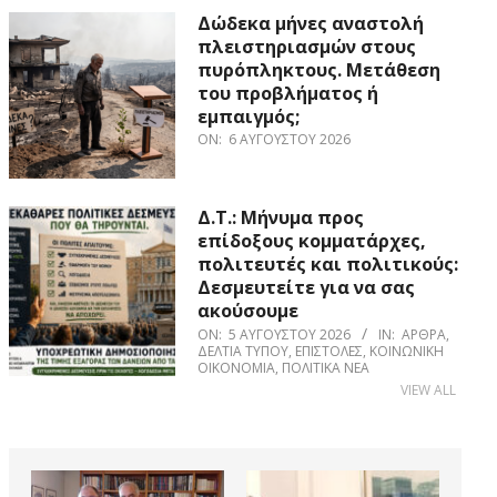
Δώδεκα μήνες αναστολή
πλειστηριασμών στους
πυρόπληκτους. Μετάθεση
του προβλήματος ή
εμπαιγμός;
ON:
6 ΑΥΓΟΎΣΤΟΥ 2026
Δ.Τ.: Μήνυμα προς
επίδοξους κομματάρχες,
πολιτευτές και πολιτικούς:
Δεσμευτείτε για να σας
ακούσουμε
ON:
5 ΑΥΓΟΎΣΤΟΥ 2026
IN:
ΆΡΘΡΑ
,
ΔΕΛΤΊΑ ΤΎΠΟΥ
,
ΕΠΙΣΤΟΛΈΣ
,
ΚΟΙΝΩΝΙΚΉ
ΟΙΚΟΝΟΜΊΑ
,
ΠΟΛΙΤΙΚΆ ΝΈΑ
VIEW ALL