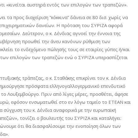
τι «κινείται αυστηρά εντός των επιλογών των τραπεζών».
ει τα προς διαχείριση “κόκκινα” δάνεια σε 80 δισ. χωρίς να
 επιχειρηματικών δανείων. Η πρόταση του ΣΥΡΙΖΑ αφορά
ομεσαίων. Δεύτερον, ο κ. Δένδιας αγνοεί την έννοια της
 κυβέρνηση προωθεί την άνευ κανόνων ρύθμιση των
οκλείει το ενδεχόμενο πώλησής τους σε εταιρίες γύπες ή/και
ός των επιλογών των τραπεζών ενώ ο ΣΥΡΙΖΑ υπερασπίζεται
υξιακής τράπεζας, ο κ. Σταθάκης επικρίνει τον κ. Δένδια
η δημιούργησε πρόσφατα ελληνογαλλογερμανικό επενδυτικό
α το Λουξεμβούργο. Πριν από λίγες μέρες, προσθέτει, άφησε
 ευρώ, εφόσον ενσωματωθεί στο εν λόγω ταμείο το ΕΤΕΑΝ και
α σύγχυση του κ. Δένδια αναφορικά με την ευρωπαϊκή
πεζών», τονίζει ο βουλευτής του ΣΥΡΙΖΑ και καταλήγει:
αιώνουμε ότι θα διασφαλίσουμε την ενοποίηση όλων των
δα».