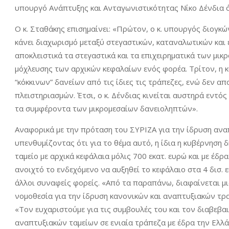
υπουργό Ανάπτυξης και Ανταγωνιστικότητας Νίκο Δένδια ό
Ο κ. Σταθάκης επισημαίνει: «Πρώτον, ο κ. υπουργός διογκών
κάνει διαχωρισμό μεταξύ στεγαστικών, καταναλωτικών και
αποκλειστικά τα στεγαστικά και τα επιχειρηματικά των μικρ
μόχλευσης των αρχικών κεφαλαίων ενός φορέα. Τρίτον, η
“κόκκινων” δανείων από τις ίδιες τις τράπεζες, ενώ δεν απ
πλειστηριασμών. Έτσι, ο κ. Δένδιας κινείται αυστηρά εντ
τα συμφέροντα των μικρομεσαίων δανειοληπτών».
Αναφορικά με την πρόταση του ΣΥΡΙΖΑ για την ίδρυση αναπτ
υπενθυμίζοντας ότι για το θέμα αυτό, η ίδια η κυβέρνησ
ταμείο με αρχικά κεφάλαια μόλις 700 εκατ. ευρώ και με έδρ
ανοιχτό το ενδεχόμενο να αυξηθεί το κεφάλαιο στα 4 δισ.
άλλοι συναφείς φορείς. «Από τα παραπάνω, διαφαίνεται μι
νομοθεσία για την ίδρυση κανονικών και αναπτυξιακών τρα
«Τον ευχαριστούμε για τις συμβουλές του και τον διαβεβ
αναπτυξιακών ταμείων σε ενιαία τράπεζα με έδρα την Ελλά