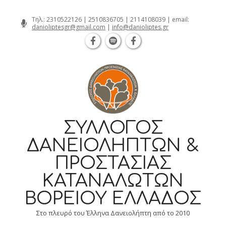
Θεσσαλονίκη Καρατάσου 7, TK 54626 
Skip
Τηλ.:
2310522126
|
2510836705
|
2114108039
| email:
danioliptesgr@gmail.com
|
info@danioliptes.gr
to
content
ΣΎΛΛΟΓΟΣ
ΔΑΝΕΙΟΛΗΠΤΏΝ &
ΠΡΟΣΤΑΣΊΑΣ
ΚΑΤΑΝΑΛΩΤΏΝ
ΒΟΡΕΊΟΥ ΕΛΛΆΔΟΣ
Στο πλευρό του Έλληνα Δανειολήπτη από το 2010