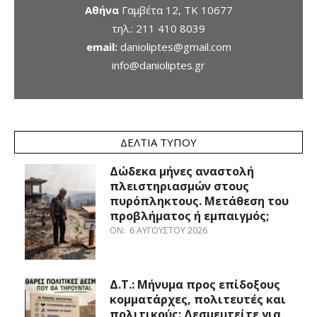
Αθήνα
Γαμβέτα 12, ΤΚ 10677
τηλ.:
211 410 8039
email:
danioliptes@gmail.com
info@danioliptes.gr
ΔΕΛΤΊΑ ΤΎΠΟΥ
Δώδεκα μήνες αναστολή
πλειστηριασμών στους
πυρόπληκτους. Μετάθεση του
προβλήματος ή εμπαιγμός;
ON:
6 ΑΥΓΟΎΣΤΟΥ 2026
Δ.Τ.: Μήνυμα προς επίδοξους
κομματάρχες, πολιτευτές και
πολιτικούς: Δεσμευτείτε για