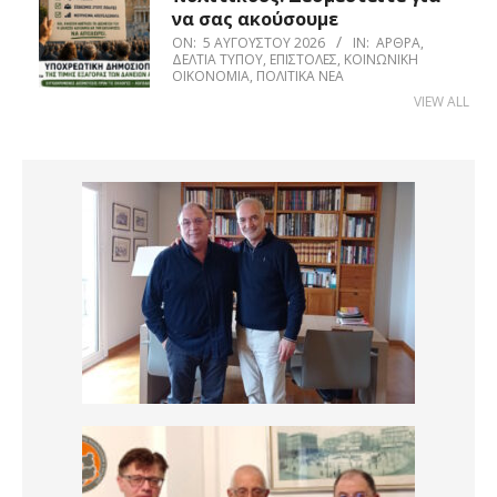
να σας ακούσουμε
ON:
5 ΑΥΓΟΎΣΤΟΥ 2026
IN:
ΆΡΘΡΑ
,
ΔΕΛΤΊΑ ΤΎΠΟΥ
,
ΕΠΙΣΤΟΛΈΣ
,
ΚΟΙΝΩΝΙΚΉ
ΟΙΚΟΝΟΜΊΑ
,
ΠΟΛΙΤΙΚΆ ΝΈΑ
VIEW ALL