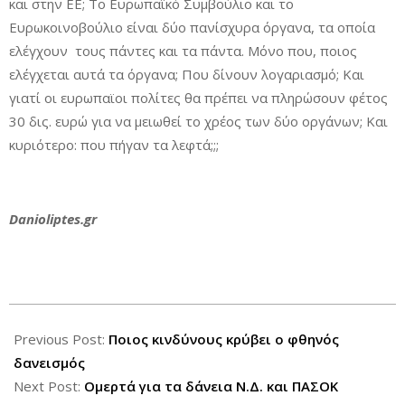
και στην ΕΕ; Το Ευρωπαϊκό Συμβούλιο και το
Ευρωκοινοβούλιο είναι δύο πανίσχυρα όργανα, τα οποία
ελέγχουν τους πάντες και τα πάντα. Μόνο που, ποιος
ελέγχεται αυτά τα όργανα; Που δίνουν λογαριασμό; Και
γιατί οι ευρωπαϊοι πολίτες θα πρέπει να πληρώσουν φέτος
30 δις. ευρώ για να μειωθεί το χρέος των δύο οργάνων; Και
κυριότερο: που πήγαν τα λεφτά;;;
Danioliptes.gr
2014-
10-
Previous Post:
Ποιος κινδύνους κρύβει ο φθηνός
21
δανεισμός
Next Post:
Ομερτά για τα δάνεια Ν.Δ. και ΠΑΣΟΚ