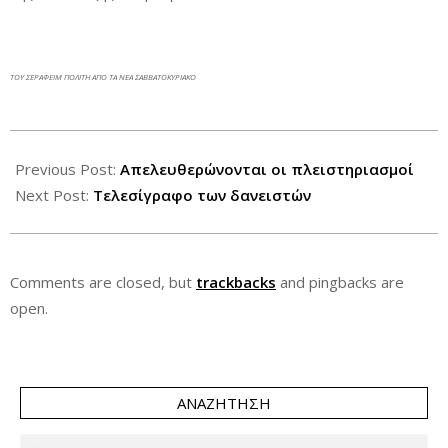
ΤΟΥ ΣΕΡΑΦΕΙΜ ΠΟΛΙΤΗ ΑΠΟ ΤΑ ΝΕΑ ΣΑΒΒΑΤΟΚΥΡΙΑΚΟ
2014-
11-
Previous Post:
Απελευθερώνονται οι πλειστηριασμοί
16
Next Post:
Τελεσίγραφο των δανειστών
Comments are closed, but
trackbacks
and pingbacks are
open.
ΑΝΑΖΉΤΗΣΗ
Search