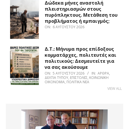
Δώδεκα μήνες αναστολή
πλειστηριασμών στους
πυρόπληκτους. Μετάθεση του
προβλήματος ή εμπαιγμός;
ON:
6 ΑΥΓΟΎΣΤΟΥ 2026
Δ.Τ.: Μήνυμα προς επίδοξους
κομματάρχες, πολιτευτές και
πολιτικούς: Δεσμευτείτε για
να σας ακούσουμε
ON:
5 ΑΥΓΟΎΣΤΟΥ 2026
IN:
ΆΡΘΡΑ
,
ΔΕΛΤΊΑ ΤΎΠΟΥ
,
ΕΠΙΣΤΟΛΈΣ
,
ΚΟΙΝΩΝΙΚΉ
ΟΙΚΟΝΟΜΊΑ
,
ΠΟΛΙΤΙΚΆ ΝΈΑ
VIEW ALL