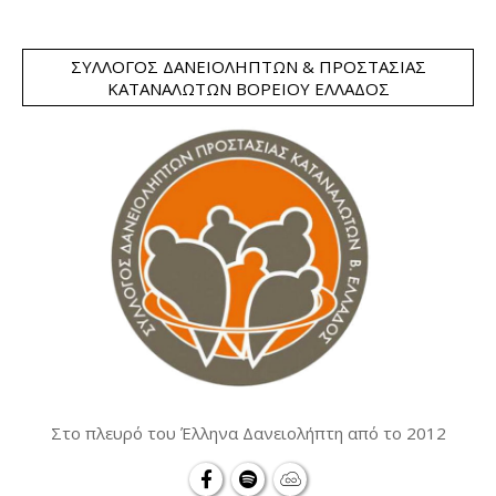
ΣΎΛΛΟΓΟΣ ΔΑΝΕΙΟΛΗΠΤΏΝ & ΠΡΟΣΤΑΣΊΑΣ
ΚΑΤΑΝΑΛΩΤΏΝ ΒΟΡΕΊΟΥ ΕΛΛΆΔΟΣ
Στο πλευρό του Έλληνα Δανειολήπτη από το 2012