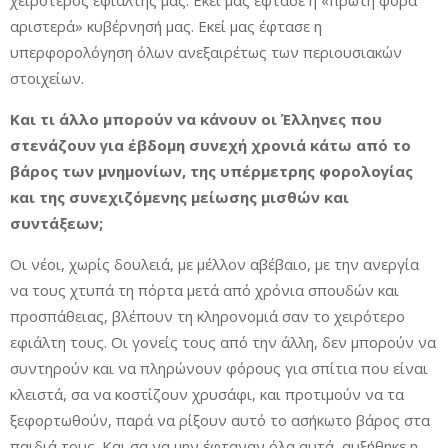
χειρότερος εφιάλτης μας. Εκεί μας έφτασε η «πρώτη φορά
αριστερά» κυβέρνησή μας. Εκεί μας έφτασε η
υπερφορολόγηση όλων ανεξαιρέτως των περιουσιακών
στοιχείων.
Και τι άλλο μπορούν να κάνουν οι Έλληνες που
στενάζουν για έβδομη συνεχή χρονιά κάτω από το
βάρος των μνημονίων, της υπέρμετρης φορολογίας
και της συνεχιζόμενης μείωσης μισθών και
συντάξεων;
Οι νέοι, χωρίς δουλειά, με μέλλον αβέβαιο, με την ανεργία
να τους χτυπά τη πόρτα μετά από χρόνια σπουδών και
προσπάθειας, βλέπουν τη κληρονομιά σαν το χειρότερο
εφιάλτη τους. Οι γονείς τους από την άλλη, δεν μπορούν να
συντηρούν και να πληρώνουν φόρους για σπίτια που είναι
κλειστά, σα να κοστίζουν χρυσάφι, και προτιμούν να τα
ξεφορτωθούν, παρά να ρίξουν αυτό το ασήκωτο βάρος στα
παιδιά τους. Και σα να μην έφταναν όλα αυτά, αυξήθηκε η