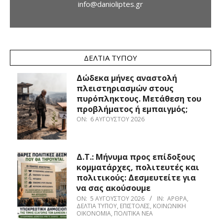
info@danioliptes.gr
ΔΕΛΤΊΑ ΤΎΠΟΥ
Δώδεκα μήνες αναστολή
πλειστηριασμών στους
πυρόπληκτους. Μετάθεση του
προβλήματος ή εμπαιγμός;
ON:
6 ΑΥΓΟΎΣΤΟΥ 2026
Δ.Τ.: Μήνυμα προς επίδοξους
κομματάρχες, πολιτευτές και
πολιτικούς: Δεσμευτείτε για
να σας ακούσουμε
ON:
5 ΑΥΓΟΎΣΤΟΥ 2026
IN:
ΆΡΘΡΑ
,
ΔΕΛΤΊΑ ΤΎΠΟΥ
,
ΕΠΙΣΤΟΛΈΣ
,
ΚΟΙΝΩΝΙΚΉ
ΟΙΚΟΝΟΜΊΑ
,
ΠΟΛΙΤΙΚΆ ΝΈΑ