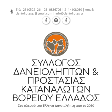
Θεσσαλονίκη Καρατάσου 7, TK 54626 τη
Skip
Τηλ.:
2310522126
|
2510836705
|
2114108039
| email:
danioliptesgr@gmail.com
|
info@danioliptes.gr
to
content
ΣΎΛΛΟΓΟΣ
ΔΑΝΕΙΟΛΗΠΤΏΝ &
ΠΡΟΣΤΑΣΊΑΣ
ΚΑΤΑΝΑΛΩΤΏΝ
ΒΟΡΕΊΟΥ ΕΛΛΆΔΟΣ
Στο πλευρό του Έλληνα Δανειολήπτη από το 2010