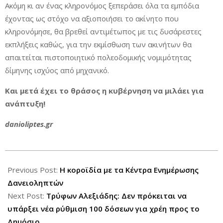
Ακόμη κι αν ένας κληρονόμος ξεπεράσει όλα τα εμπόδια
έχοντας ως στόχο να αξιοποιήσει το ακίνητο που
κληρονόμησε, θα βρεθεί αντιμέτωπος με τις δυσάρεστες
εκπλήξεις καθώς, για την εκμίσθωση των ακινήτων θα
απαιτείται πιστοποιητικό πολεοδομικής νομιμότητας
δίμηνης ισχύος από μηχανικό.
Και μετά έχει το θράσος η κυβέρνηση να μιλάει για
ανάπτυξη!
danioliptes.gr
2016-
08-
Previous Post:
Η κοροϊδία με τα Κέντρα Ενημέρωσης
22
Δανειοληπτών
Next Post:
Τρύφων Αλεξιάδης: Δεν πρόκειται να
υπάρξει νέα ρύθμιση 100 δόσεων για χρέη προς το
Δημόσιο