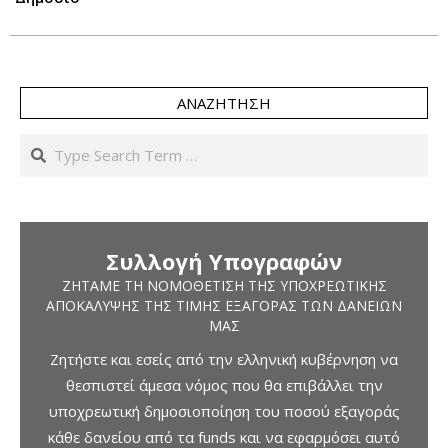
ΑΝΑΖΉΤΗΣΗ
Search
Συλλογή Υπογραφών
ΖΗΤΆΜΕ ΤΗ ΝΟΜΟΘΈΤΙΣΗ ΤΗΣ ΥΠΟΧΡΕΩΤΙΚΉΣ
ΑΠΟΚΆΛΥΨΗΣ ΤΗΣ ΤΙΜΉΣ ΕΞΑΓΟΡΆΣ ΤΩΝ ΔΑΝΕΊΩΝ
ΜΑΣ
Ζητήστε και εσείς από την ελληνική κυβέρνηση να
θεσπιστεί άμεσα νόμος που θα επιβάλλει την
υποχρεωτική δημοσιοποίηση του ποσού εξαγοράς
κάθε δανείου από τα funds και να εφαρμόσει αυτό