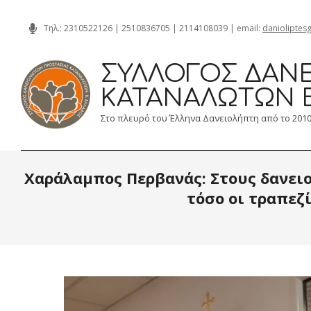
Skip
Τηλ.:
2310522126
|
2510836705
|
2114108039
| email:
danioliptes
to
content
ΣΎΛΛΟΓΟΣ ΔΑΝΕ
ΚΑΤΑΝΑΛΩΤΏΝ 
Στο πλευρό του Έλληνα Δανειολήπτη από το 201
Χαράλαμπος Περβανάς: Στους δανειο
τόσο οι τραπεζί