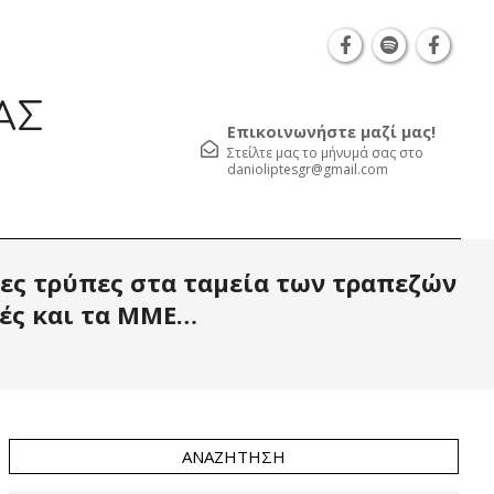
Θεσσαλονίκη Καρατάσου 7, TK 54626 τηλ.: 231 052 
ΑΣ
Επικοινωνήστε μαζί μας!
Στείλτε μας το μήνυμά σας στο
danioliptesgr@gmail.com
Prim
ρες τρύπες στα ταμεία των τραπεζών
Navi
Men
στές και τα ΜΜΕ…
ΑΝΑΖΉΤΗΣΗ