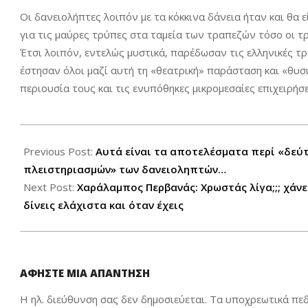
Οι δανειολήπτες λοιπόν με τα κόκκινα δάνεια ήταν και θα ε
για τις μαύρες τρύπες στα ταμεία των τραπεζών τόσο οι τρ
Έτσι λοιπόν, εντελώς μυστικά, παρέδωσαν τις ελληνικές τρ
έστησαν όλοι μαζί αυτή τη «θεατρική» παράσταση και «θυσ
περιουσία τους και τις ενυπόθηκες μικρομεσαίες επιχειρήσ
2020-
09-
Previous Post:
Aυτά είναι τα αποτελέσματα περί «δεύτ
06
πλειστηριασμών» των δανειοληπτών…
Next Post:
Χαράλαμπος Περβανάς: Χρωστάς λίγα;;; χάνει
δίνεις ελάχιστα και όταν έχεις
ΑΦΉΣΤΕ ΜΙΑ ΑΠΆΝΤΗΣΗ
Η ηλ. διεύθυνση σας δεν δημοσιεύεται.
Τα υποχρεωτικά πεδ