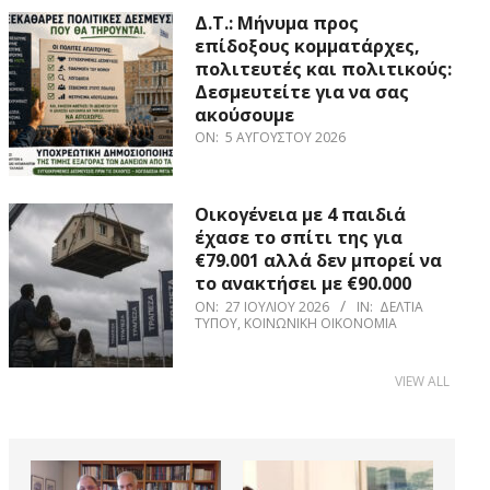
Δ.Τ.: Μήνυμα προς
επίδοξους κομματάρχες,
πολιτευτές και πολιτικούς:
Δεσμευτείτε για να σας
ακούσουμε
ON:
5 ΑΥΓΟΎΣΤΟΥ 2026
Οικογένεια με 4 παιδιά
έχασε το σπίτι της για
€79.001 αλλά δεν μπορεί να
το ανακτήσει με €90.000
ON:
27 ΙΟΥΛΊΟΥ 2026
IN:
ΔΕΛΤΊΑ
ΤΎΠΟΥ
,
ΚΟΙΝΩΝΙΚΉ ΟΙΚΟΝΟΜΊΑ
VIEW ALL