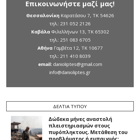
Επικοινωνήστε μαζί μας!
Θεσσαλονίκη
Καρατάσου 7, TK 54626
τηλ.:
231 052 2126
Καβάλα
Φιλελλήνων 13, ΤΚ 65302
τηλ.:
251 083 6705
Αθήνα
Γαμβέτα 12, ΤΚ 10677
τηλ.:
211 410 8039
email:
danioliptes@gmail.com
info@danioliptes.gr
ΔΕΛΤΊΑ ΤΎΠΟΥ
Δώδεκα μήνες αναστολή
πλειστηριασμών στους
πυρόπληκτους. Μετάθεση του
προβλήματος ή εμπαιγμός;