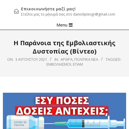
Επικοινωνήστε μαζί μας!
Στείλτε μας το μήνυμά σας στο danioliptesgr@gmail.com
Primary
Menu
Navigation
Menu
Η Παράνοια της Εμβολιαστικής
Δυστοπίας (Βίντεο)
ON:
3 ΑΥΓΟΎΣΤΟΥ 2021
IN:
ΆΡΘΡΑ
,
ΠΟΛΙΤΙΚΆ ΝΈΑ
TAGGED:
ΕΜΒΟΛΙΑΣΜΟΙ
,
ΕΠΑΜ