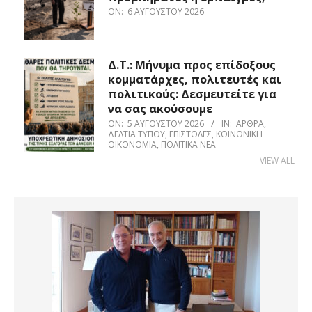
ON:
6 ΑΥΓΟΎΣΤΟΥ 2026
Δ.Τ.: Μήνυμα προς επίδοξους
κομματάρχες, πολιτευτές και
πολιτικούς: Δεσμευτείτε για
να σας ακούσουμε
ON:
5 ΑΥΓΟΎΣΤΟΥ 2026
IN:
ΆΡΘΡΑ
,
ΔΕΛΤΊΑ ΤΎΠΟΥ
,
ΕΠΙΣΤΟΛΈΣ
,
ΚΟΙΝΩΝΙΚΉ
ΟΙΚΟΝΟΜΊΑ
,
ΠΟΛΙΤΙΚΆ ΝΈΑ
VIEW ALL