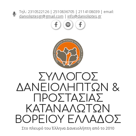
Θεσσαλονίκη Καρατάσου 7, TK 54626 τηλ
Skip
Τηλ.:
2310522126
|
2510836705
|
2114108039
| email:
danioliptesgr@gmail.com
|
info@danioliptes.gr
to
content
ΣΎΛΛΟΓΟΣ
ΔΑΝΕΙΟΛΗΠΤΏΝ &
ΠΡΟΣΤΑΣΊΑΣ
ΚΑΤΑΝΑΛΩΤΏΝ
ΒΟΡΕΊΟΥ ΕΛΛΆΔΟΣ
Στο πλευρό του Έλληνα Δανειολήπτη από το 2010