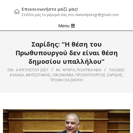
Επικοινωνήστε μαζί μας!
Στείλτε μας το μήνυμά σας στο danioliptesgr@gmail.com
Primary
Menu
Navigation
Menu
Σαρίδης: “Η θέση του
Πρωθυπουργού δεν είναι θέση
δημοσίου υπαλλήλου”
ON:
4 ΑΥΓΟΎΣΤΟΥ 2021
IN:
ΆΡΘΡΑ
,
ΠΟΛΙΤΙΚΆ ΝΈΑ
TAGGED:
ΕΛΛΑΔΑ
,
ΜΗΤΣΟΤΑΚΗΣ
,
ΟΙΚΟΝΟΜΙΑ
,
ΠΡΩΘΥΠΟΥΡΓΟΣ
,
ΣΑΡΙΔΗΣ
,
ΤΡΟΦΗ ΓΙΑ ΣΚΕΨΗ