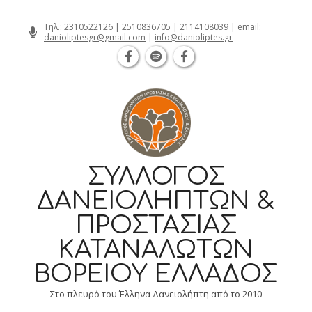
Θεσσαλονίκη Καρατάσου 7, TK 54626 τ
Skip
Τηλ.:
2310522126
|
2510836705
|
2114108039
| email:
danioliptesgr@gmail.com
|
info@danioliptes.gr
to
content
ΣΎΛΛΟΓΟΣ
ΔΑΝΕΙΟΛΗΠΤΏΝ &
ΠΡΟΣΤΑΣΊΑΣ
ΚΑΤΑΝΑΛΩΤΏΝ
ΒΟΡΕΊΟΥ ΕΛΛΆΔΟΣ
Στο πλευρό του Έλληνα Δανειολήπτη από το 2010