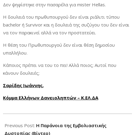
Δεν ψηφίστηκε στην πασαρέλα για mister Hellas.
Η δουλειά του πρωθυπουργού δεν είναι ριάλιτι τύπου
bachelor ή Survivor και η δουλειά της συζύγου του δεν είναι
να τον παρακινεί αλλά να τον προστατεύει.
Η θέση του Πρωθυπουργού δεν είναι θέση δημοσίου
υπαλλήλου.
Κάποιος πρέπει να του το πει! Αλλά ποιος; Αυτοί που
κάνουν δουλειές;
Σαρίδης Ιωάννης,
Κόμμα Ελλήνων Δανειοληπτών – Κ.ΕΛ.ΔΑ
2021-
08-
Previous Post:
Η Παράνοια της Εμβολιαστικής
04
Δυστοπίας (Βίντεο)