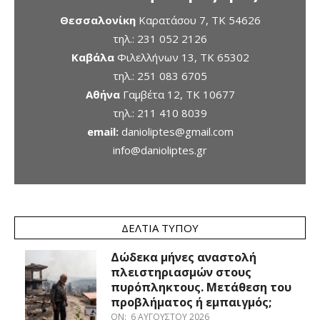
Θεσσαλονίκη
Καρατάσου 7, TK 54626
τηλ.:
231 052 2126
Καβάλα
Φιλελλήνων 13, ΤΚ 65302
τηλ.:
251 083 6705
Αθήνα
Γαμβέτα 12, ΤΚ 10677
τηλ.:
211 410 8039
email:
danioliptes@gmail.com
info@danioliptes.gr
ΔΕΛΤΊΑ ΤΎΠΟΥ
Δώδεκα μήνες αναστολή
πλειστηριασμών στους
πυρόπληκτους. Μετάθεση του
προβλήματος ή εμπαιγμός;
ON:
6 ΑΥΓΟΎΣΤΟΥ 2026