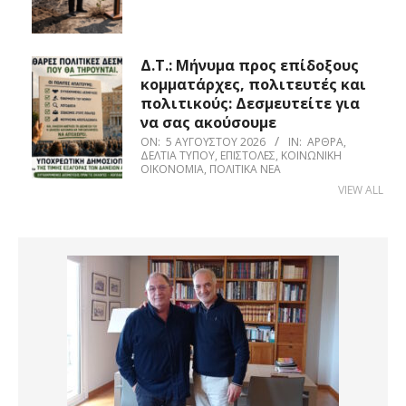
Δ.Τ.: Μήνυμα προς επίδοξους
κομματάρχες, πολιτευτές και
πολιτικούς: Δεσμευτείτε για
να σας ακούσουμε
ON:
5 ΑΥΓΟΎΣΤΟΥ 2026
IN:
ΆΡΘΡΑ
,
ΔΕΛΤΊΑ ΤΎΠΟΥ
,
ΕΠΙΣΤΟΛΈΣ
,
ΚΟΙΝΩΝΙΚΉ
ΟΙΚΟΝΟΜΊΑ
,
ΠΟΛΙΤΙΚΆ ΝΈΑ
VIEW ALL