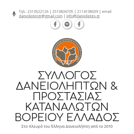
Θεσσαλονίκη Καρατάσου 7, TK 54626 
Skip
Τηλ.:
2310522126
|
2510836705
|
2114108039
| email:
danioliptesgr@gmail.com
|
info@danioliptes.gr
to
content
ΣΎΛΛΟΓΟΣ
ΔΑΝΕΙΟΛΗΠΤΏΝ &
ΠΡΟΣΤΑΣΊΑΣ
ΚΑΤΑΝΑΛΩΤΏΝ
ΒΟΡΕΊΟΥ ΕΛΛΆΔΟΣ
Στο πλευρό του Έλληνα Δανειολήπτη από το 2010