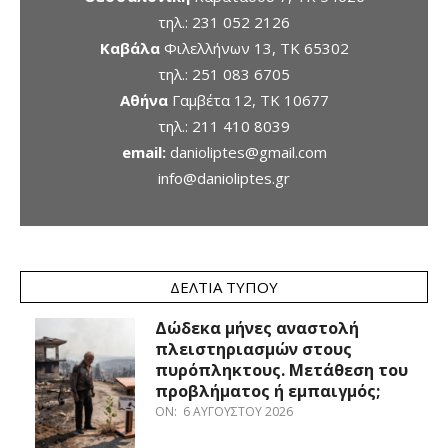
τηλ.:
231 052 2126
Καβάλα
Φιλελλήνων 13, ΤΚ 65302
τηλ.:
251 083 6705
Αθήνα
Γαμβέτα 12, ΤΚ 10677
τηλ.:
211 410 8039
email:
danioliptes@gmail.com
info@danioliptes.gr
ΔΕΛΤΊΑ ΤΎΠΟΥ
Δώδεκα μήνες αναστολή
πλειστηριασμών στους
πυρόπληκτους. Μετάθεση του
προβλήματος ή εμπαιγμός;
ON:
6 ΑΥΓΟΎΣΤΟΥ 2026