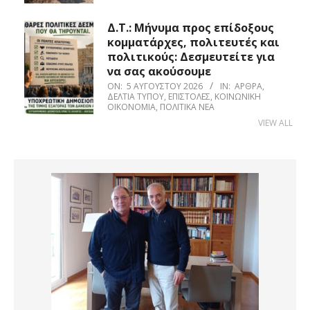
Δ.Τ.: Μήνυμα προς επίδοξους
κομματάρχες, πολιτευτές και
πολιτικούς: Δεσμευτείτε για
να σας ακούσουμε
ON:
5 ΑΥΓΟΎΣΤΟΥ 2026
IN:
ΆΡΘΡΑ
,
ΔΕΛΤΊΑ ΤΎΠΟΥ
,
ΕΠΙΣΤΟΛΈΣ
,
ΚΟΙΝΩΝΙΚΉ
ΟΙΚΟΝΟΜΊΑ
,
ΠΟΛΙΤΙΚΆ ΝΈΑ
VIEW ALL