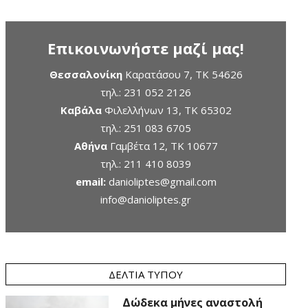
Επικοινωνήστε μαζί μας!
Θεσσαλονίκη
Καρατάσου 7, TK 54626
τηλ.:
231 052 2126
Καβάλα
Φιλελλήνων 13, ΤΚ 65302
τηλ.:
251 083 6705
Αθήνα
Γαμβέτα 12, ΤΚ 10677
τηλ.:
211 410 8039
email:
danioliptes@gmail.com
info@danioliptes.gr
ΔΕΛΤΊΑ ΤΎΠΟΥ
Δώδεκα μήνες αναστολή