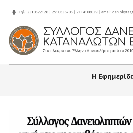
Skip
Τηλ.:
2310522126
|
2510836705
|
2114108039
| email:
danioliptes
to
content
ΣΎΛΛΟΓΟΣ ΔΑΝΕ
ΚΑΤΑΝΑΛΩΤΏΝ 
Στο πλευρό του Έλληνα Δανειολήπτη από το 201
Η Εφημερίδα