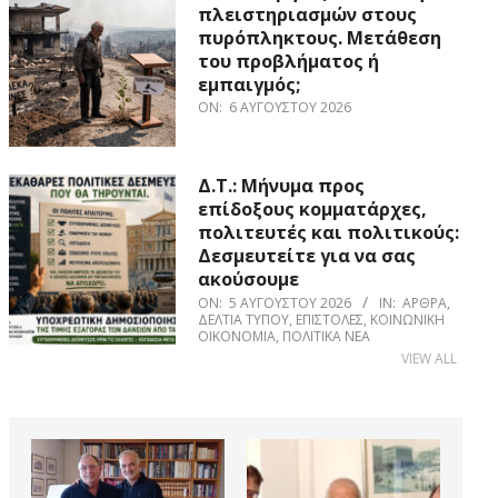
πλειστηριασμών στους
πυρόπληκτους. Μετάθεση
του προβλήματος ή
εμπαιγμός;
ON:
6 ΑΥΓΟΎΣΤΟΥ 2026
Δ.Τ.: Μήνυμα προς
επίδοξους κομματάρχες,
πολιτευτές και πολιτικούς:
Δεσμευτείτε για να σας
ακούσουμε
ON:
5 ΑΥΓΟΎΣΤΟΥ 2026
IN:
ΆΡΘΡΑ
,
ΔΕΛΤΊΑ ΤΎΠΟΥ
,
ΕΠΙΣΤΟΛΈΣ
,
ΚΟΙΝΩΝΙΚΉ
ΟΙΚΟΝΟΜΊΑ
,
ΠΟΛΙΤΙΚΆ ΝΈΑ
VIEW ALL