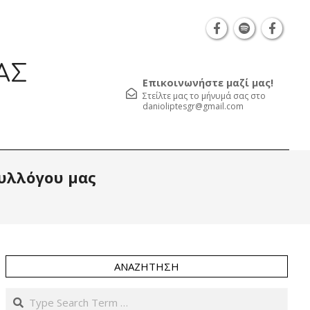
Θεσσαλονίκη Καρατάσου 7, TK 54626 τηλ.: 231 052
ΑΣ
Επικοινωνήστε μαζί μας!
Στείλτε μας το μήνυμά σας στο
danioliptesgr@gmail.com
Prim
Συλλόγου μας
Navi
Men
ΑΝΑΖΉΤΗΣΗ
Search