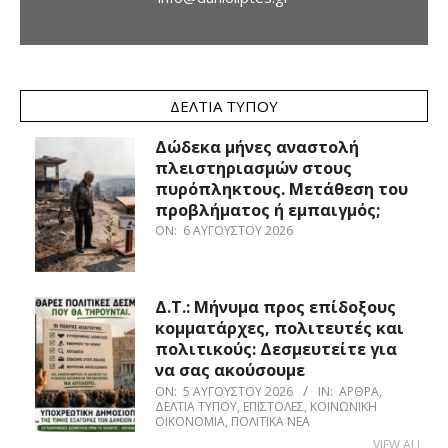
ΔΕΛΤΊΑ ΤΎΠΟΥ
Δώδεκα μήνες αναστολή
πλειστηριασμών στους
πυρόπληκτους. Μετάθεση του
προβλήματος ή εμπαιγμός;
ON:
6 ΑΥΓΟΎΣΤΟΥ 2026
Δ.Τ.: Μήνυμα προς επίδοξους
κομματάρχες, πολιτευτές και
πολιτικούς: Δεσμευτείτε για
να σας ακούσουμε
ON:
5 ΑΥΓΟΎΣΤΟΥ 2026
IN:
ΆΡΘΡΑ
,
ΔΕΛΤΊΑ ΤΎΠΟΥ
,
ΕΠΙΣΤΟΛΈΣ
,
ΚΟΙΝΩΝΙΚΉ
ΟΙΚΟΝΟΜΊΑ
,
ΠΟΛΙΤΙΚΆ ΝΈΑ
VIEW ALL