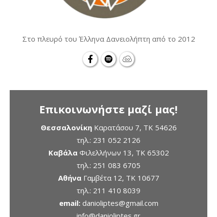
Στο πλευρό του Έλληνα Δανειολήπτη από το 2012
Επικοινωνήστε μαζί μας!
Θεσσαλονίκη
Καρατάσου 7, TK 54626
τηλ.:
231 052 2126
Καβάλα
Φιλελλήνων 13, ΤΚ 65302
τηλ.:
251 083 6705
Αθήνα
Γαμβέτα 12, ΤΚ 10677
τηλ.:
211 410 8039
email:
danioliptes@gmail.com
info@danioliptes.gr