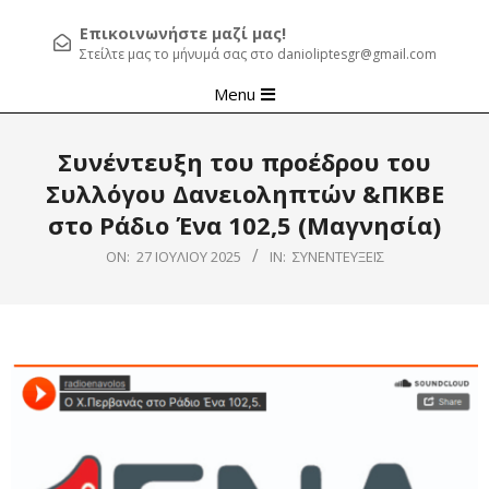
Επικοινωνήστε μαζί μας!
Στείλτε μας το μήνυμά σας στο danioliptesgr@gmail.com
Primary
Menu
Navigation
Menu
Συνέντευξη του προέδρου του
Συλλόγου Δανειοληπτών &ΠΚΒΕ
στο Ράδιο Ένα 102,5 (Μαγνησία)
ON:
27 ΙΟΥΛΊΟΥ 2025
IN:
ΣΥΝΕΝΤΕΎΞΕΙΣ