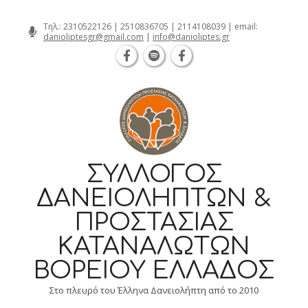
Θεσσαλονίκη Καρατάσου 7, TK 54626 τηλ.
Skip
Τηλ.:
2310522126
|
2510836705
|
2114108039
| email:
danioliptesgr@gmail.com
|
info@danioliptes.gr
to
content
ΣΎΛΛΟΓΟΣ
ΔΑΝΕΙΟΛΗΠΤΏΝ &
ΠΡΟΣΤΑΣΊΑΣ
ΚΑΤΑΝΑΛΩΤΏΝ
ΒΟΡΕΊΟΥ ΕΛΛΆΔΟΣ
Στο πλευρό του Έλληνα Δανειολήπτη από το 2010