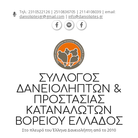
Θεσσαλονίκη Καρατάσου 7, TK 54626 τη
Skip
Τηλ.:
2310522126
|
2510836705
|
2114108039
| email:
danioliptesgr@gmail.com
|
info@danioliptes.gr
to
content
ΣΎΛΛΟΓΟΣ
ΔΑΝΕΙΟΛΗΠΤΏΝ &
ΠΡΟΣΤΑΣΊΑΣ
ΚΑΤΑΝΑΛΩΤΏΝ
ΒΟΡΕΊΟΥ ΕΛΛΆΔΟΣ
Στο πλευρό του Έλληνα Δανειολήπτη από το 2010