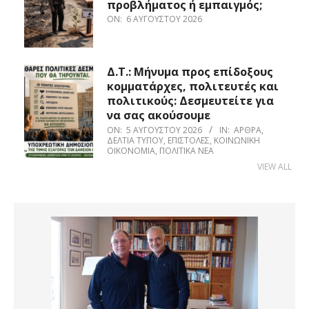
προβλήματος ή εμπαιγμός;
ON:
6 ΑΥΓΟΎΣΤΟΥ 2026
Δ.Τ.: Μήνυμα προς επίδοξους
κομματάρχες, πολιτευτές και
πολιτικούς: Δεσμευτείτε για
να σας ακούσουμε
ON:
5 ΑΥΓΟΎΣΤΟΥ 2026
IN:
ΆΡΘΡΑ
,
ΔΕΛΤΊΑ ΤΎΠΟΥ
,
ΕΠΙΣΤΟΛΈΣ
,
ΚΟΙΝΩΝΙΚΉ
ΟΙΚΟΝΟΜΊΑ
,
ΠΟΛΙΤΙΚΆ ΝΈΑ
VIEW ALL