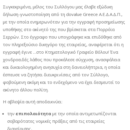
Συγκεκριμένα, μέλος του Συλλόγου μας έλαβε εξώδικη
δήλωση-γνωστοποίηση από τη dovalue Greece Α.Ε.Δ.Α.Δ.Π.,
με την οποία ενημερωνόταν για την εγγραφή προσημείωσης
υποθήκης στο ακίνητό της που βρίσκεται στα Πορρόϊα
Σερρών. Στο έγγραφο που υπογράφηκε και επιδόθηκε από
τον πληρεξούσιο δικηγόρο της εταιρείας, αναφέρεται ότι η
εγγραφή έγινε …στο Κτηματολογικό Γραφείο Βόλου! Ένα
χονδροειδές λάθος που προκάλεσε σύγχυση, ανασφάλεια
και δικαιολογημένη ανησυχία στη δανειολήπτρια, η οποία
έσπευσε να ζητήσει διευκρινίσεις από τον Σύλλογο,
φοβούμενη ακόμη και το ενδεχόμενο να έχει δεσμευτεί το
ακίνητο άλλου πολίτη.
Η αβλεψία αυτή αποδεικνύει:
την
επιπολαιότητα
με την οποία αντιμετωπίζονται
σοβαρότατες νομικές πράξεις από τις εταιρείες
διαχείρισης,