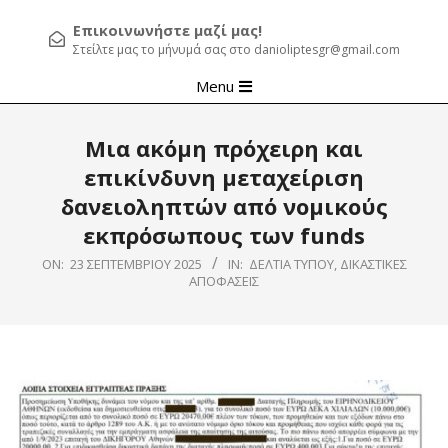
Επικοινωνήστε μαζί μας!
Στείλτε μας το μήνυμά σας στο danioliptesgr@gmail.com
Primary
Menu
Navigation
Menu
Μια ακόμη πρόχειρη και
επικίνδυνη μεταχείριση
δανειοληπτών από νομικούς
εκπρόσωπους των funds
ON:
23 ΣΕΠΤΕΜΒΡΊΟΥ 2025
IN:
ΔΕΛΤΊΑ ΤΎΠΟΥ
,
ΔΙΚΑΣΤΙΚΈΣ
ΑΠΟΦΆΣΕΙΣ