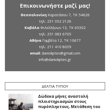
Επικοινωνήστε μαζί μας!
Θεσσαλονίκη
Καρατάσου 7, TK 54626
τηλ.:
231 052 2126
Καβάλα
Φιλελλήνων 13, ΤΚ 65302
τηλ.:
251 083 6705
Αθήνα
Γαμβέτα 12, ΤΚ 10677
τηλ.:
211 410 8039
email:
danioliptes@gmail.com
info@danioliptes.gr
ΔΕΛΤΊΑ ΤΎΠΟΥ
Δώδεκα μήνες αναστολή
πλειστηριασμών στους
πυρόπληκτους. Μετάθεση του