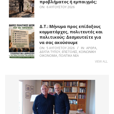
προβλήματος ή εμπαιγμός;
ON:
6 ΑΥΓΟΎΣΤΟΥ 2026
Δ.Τ.: Μήνυμα προς επίδοξους
κομματάρχες, πολιτευτές και
πολιτικούς: Δεσμευτείτε για
να σας ακούσουμε
ON:
5 ΑΥΓΟΎΣΤΟΥ 2026
IN:
ΆΡΘΡΑ
,
ΔΕΛΤΊΑ ΤΎΠΟΥ
,
ΕΠΙΣΤΟΛΈΣ
,
ΚΟΙΝΩΝΙΚΉ
ΟΙΚΟΝΟΜΊΑ
,
ΠΟΛΙΤΙΚΆ ΝΈΑ
VIEW ALL