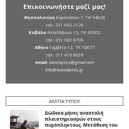
Επικοινωνήστε μαζί μας!
Θεσσαλονίκη
Καρατάσου 7, TK 54626
τηλ.:
231 052 2126
Καβάλα
Φιλελλήνων 13, ΤΚ 65302
τηλ.:
251 083 6705
Αθήνα
Γαμβέτα 12, ΤΚ 10677
τηλ.:
211 410 8039
email:
danioliptes@gmail.com
info@danioliptes.gr
ΔΕΛΤΊΑ ΤΎΠΟΥ
Δώδεκα μήνες αναστολή
πλειστηριασμών στους
πυρόπληκτους. Μετάθεση του