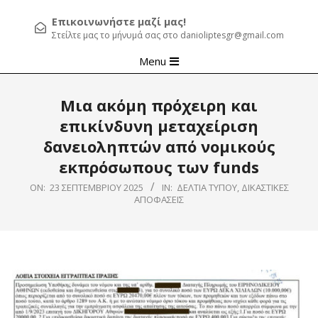
Επικοινωνήστε μαζί μας!
Στείλτε μας το μήνυμά σας στο danioliptesgr@gmail.com
Primary
Menu
Navigation
Menu
Μια ακόμη πρόχειρη και
επικίνδυνη μεταχείριση
δανειοληπτών από νομικούς
εκπρόσωπους των funds
ON:
23 ΣΕΠΤΕΜΒΡΊΟΥ 2025
IN:
ΔΕΛΤΊΑ ΤΎΠΟΥ
,
ΔΙΚΑΣΤΙΚΈΣ
ΑΠΟΦΆΣΕΙΣ