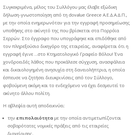
Συγκεκριμένα, μέλος του Συλλόγου μας έλαβε εξώδικη
δήλωση-γνωστοποίηση από τη dovalue Greece Α.Ε.Δ.Α.Δ.Π.,
με την οποία ενημερωνόταν για την εγγραφή προσημείωσης
υποθήκης στο ακίνητό της που βρίσκεται στα Πορρόϊα
Σερρών. Στο έγγραφο που υπογράφηκε και επιδόθηκε από
τον πληρεξούσιο δικηγόρο της εταιρείας, αναφέρεται ότι η
εγγραφή έγινε …στο Κτηματολογικό Γραφείο Βόλου! Ένα
χονδροειδές λάθος που προκάλεσε σύγχυση, ανασφάλεια
και δικαιολογημένη ανησυχία στη δανειολήπτρια, η οποία
έσπευσε να ζητήσει διευκρινίσεις από τον Σύλλογο,
φοβούμενη ακόμη και το ενδεχόμενο να έχει δεσμευτεί το
ακίνητο άλλου πολίτη.
Η αβλεψία αυτή αποδεικνύει:
την
επιπολαιότητα
με την οποία αντιμετωπίζονται
σοβαρότατες νομικές πράξεις από τις εταιρείες
διαχείρισης,