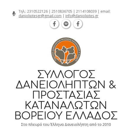
Θεσσαλονίκη Καρατάσου 7, TK 54626 τη
Skip
Τηλ.:
2310522126
|
2510836705
|
2114108039
| email:
danioliptesgr@gmail.com
|
info@danioliptes.gr
to
content
ΣΎΛΛΟΓΟΣ
ΔΑΝΕΙΟΛΗΠΤΏΝ &
ΠΡΟΣΤΑΣΊΑΣ
ΚΑΤΑΝΑΛΩΤΏΝ
ΒΟΡΕΊΟΥ ΕΛΛΆΔΟΣ
Στο πλευρό του Έλληνα Δανειολήπτη από το 2010