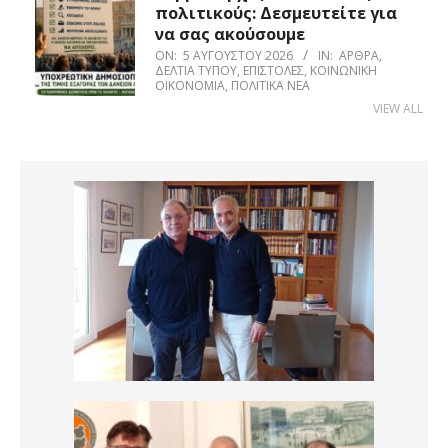
πολιτικούς: Δεσμευτείτε για
να σας ακούσουμε
ON:
5 ΑΥΓΟΎΣΤΟΥ 2026
IN:
ΆΡΘΡΑ
,
ΔΕΛΤΊΑ ΤΎΠΟΥ
,
ΕΠΙΣΤΟΛΈΣ
,
ΚΟΙΝΩΝΙΚΉ
ΟΙΚΟΝΟΜΊΑ
,
ΠΟΛΙΤΙΚΆ ΝΈΑ
VIEW ALL