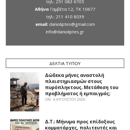
τηλ.:
251 083 6705
Αθήνα
Γαμβέτα 12, ΤΚ 10677
τηλ.:
211 410 8039
email:
danioliptes@gmail.com
info@danioliptes.gr
ΔΕΛΤΊΑ ΤΎΠΟΥ
Δώδεκα μήνες αναστολή
πλειστηριασμών στους
πυρόπληκτους. Μετάθεση του
προβλήματος ή εμπαιγμός;
ON:
6 ΑΥΓΟΎΣΤΟΥ 2026
Δ.Τ.: Μήνυμα προς επίδοξους
κομματάρχες, πολιτευτές και