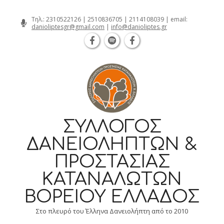
Θεσσαλονίκη Καρατάσου 7, TK 54626 τηλ.
Skip
Τηλ.:
2310522126
|
2510836705
|
2114108039
| email:
danioliptesgr@gmail.com
|
info@danioliptes.gr
to
content
ΣΎΛΛΟΓΟΣ
ΔΑΝΕΙΟΛΗΠΤΏΝ &
ΠΡΟΣΤΑΣΊΑΣ
ΚΑΤΑΝΑΛΩΤΏΝ
ΒΟΡΕΊΟΥ ΕΛΛΆΔΟΣ
Στο πλευρό του Έλληνα Δανειολήπτη από το 2010