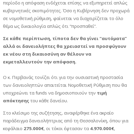
περίοδο η απόφαση ενδέχεται επίσης να εξυπηρετεί απλώς
κυβερνητικές σκοπιμότητες. Όσο η Κυβέρνηση δεν προχωρά
σε νομοθετική ρύθμιση, φαίνεται να διαχειρίζεται το όλο
θέμα ως δικαιολογία απλώς ότι “προσπαθεί”.
Σε κάθε περίπτωση,
τίποτα
δεν θα γίνει “αυτόματα”
αλλά οι δανειολήπτες θα χρειαστεί να προσφύγουν
εκ νέου στη δικαιοσύνη αν θέλουν να
εκμεταλλευτούν την απόφαση.
Ο κ. Περβανάς τονίζει ότι για την ουσιαστική προστασία
των δανειοληπτών απαιτείται Νομοθετική Ρύθμιση που θα
υποχρεώνει τα funds να δημοσιοποιούν την
τιμή
απόκτησης
του κάθε δανείου.
Στο κλείσιμο της συζήτησης, αναφέρθηκε ένα ακραίο
παράδειγμα δανειολήπτριας από τη Θεσσαλονίκη, όπου για
κεφάλαιο
275.000€
, οι τόκοι έφτασαν τα
4.970.000€
,