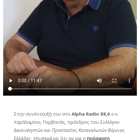
Στην συνέντευξή του στο
Alpha Radio 88,6
o κ.
Χαράλαμπος Περβανάς, πρόεδρος του
Συλλόγου
Δανειοληπτών και Προστασίας Καταναλωτών Βόρειας
Ελλάδας
, επισημαίνει ότι αν και η
πρόσφατη