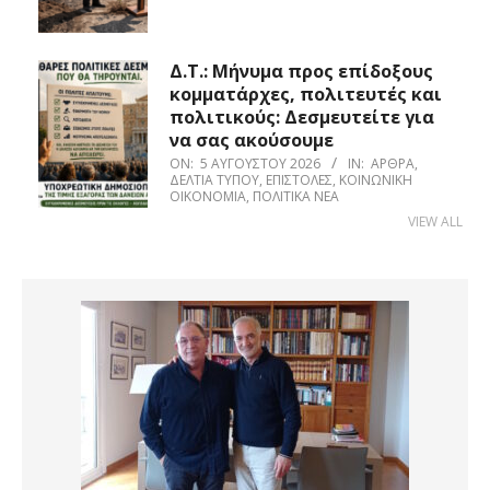
Δ.Τ.: Μήνυμα προς επίδοξους
κομματάρχες, πολιτευτές και
πολιτικούς: Δεσμευτείτε για
να σας ακούσουμε
ON:
5 ΑΥΓΟΎΣΤΟΥ 2026
IN:
ΆΡΘΡΑ
,
ΔΕΛΤΊΑ ΤΎΠΟΥ
,
ΕΠΙΣΤΟΛΈΣ
,
ΚΟΙΝΩΝΙΚΉ
ΟΙΚΟΝΟΜΊΑ
,
ΠΟΛΙΤΙΚΆ ΝΈΑ
VIEW ALL