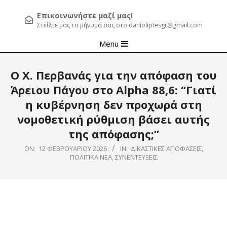
Επικοινωνήστε μαζί μας!
Στείλτε μας το μήνυμά σας στο danioliptesgr@gmail.com
Primary
Menu
Navigation
Menu
Ο Χ. Περβανάς για την απόφαση του
Άρειου Πάγου στο Alpha 88,6: “Γιατί
η κυβέρνηση δεν προχωρά στη
νομοθετική ρύθμιση βάσει αυτής
της απόφασης;”
ON:
12 ΦΕΒΡΟΥΑΡΊΟΥ 2026
IN:
ΔΙΚΑΣΤΙΚΈΣ ΑΠΟΦΆΣΕΙΣ
,
ΠΟΛΙΤΙΚΆ ΝΈΑ
,
ΣΥΝΕΝΤΕΎΞΕΙΣ