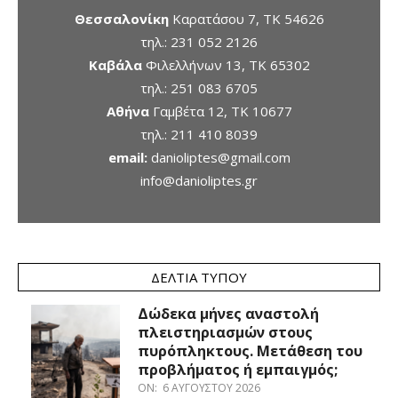
Θεσσαλονίκη
Καρατάσου 7, TK 54626
τηλ.:
231 052 2126
Καβάλα
Φιλελλήνων 13, ΤΚ 65302
τηλ.:
251 083 6705
Αθήνα
Γαμβέτα 12, ΤΚ 10677
τηλ.:
211 410 8039
email:
danioliptes@gmail.com
info@danioliptes.gr
ΔΕΛΤΊΑ ΤΎΠΟΥ
Δώδεκα μήνες αναστολή
πλειστηριασμών στους
πυρόπληκτους. Μετάθεση του
προβλήματος ή εμπαιγμός;
ON:
6 ΑΥΓΟΎΣΤΟΥ 2026