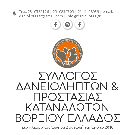
Θεσσαλονίκη Καρατάσου 7, TK 54626 τηλ.
Skip
Τηλ.:
2310522126
|
2510836705
|
2114108039
| email:
danioliptesgr@gmail.com
|
info@danioliptes.gr
to
content
ΣΎΛΛΟΓΟΣ
ΔΑΝΕΙΟΛΗΠΤΏΝ &
ΠΡΟΣΤΑΣΊΑΣ
ΚΑΤΑΝΑΛΩΤΏΝ
ΒΟΡΕΊΟΥ ΕΛΛΆΔΟΣ
Στο πλευρό του Έλληνα Δανειολήπτη από το 2010