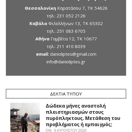
Θεσσαλονίκη
Καρατάσου 7, TK 54626
τηλ.:
231 052 2126
Καβάλα
Φιλελλήνων 13, ΤΚ 65302
τηλ.:
251 083 6705
Αθήνα
Γαμβέτα 12, ΤΚ 10677
τηλ.:
211 410 8039
email:
danioliptes@gmail.com
info@danioliptes.gr
ΔΕΛΤΊΑ ΤΎΠΟΥ
Δώδεκα μήνες αναστολή
πλειστηριασμών στους
πυρόπληκτους. Μετάθεση του
προβλήματος ή εμπαιγμός;
ON:
6 ΑΥΓΟΎΣΤΟΥ 2026