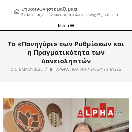
Επικοινωνήστε μαζί μας!
Στείλτε μας το μήνυμά σας στο danioliptesgr@gmail.com
Primary
Menu
Navigation
Menu
Το «Πανηγύρι» των Ρυθμίσεων και
η Πραγματικότητα των
Δανειοληπτών
ON:
6 ΜΑΪ́ΟΥ 2026
IN:
ΆΡΘΡΑ
,
ΠΟΛΙΤΙΚΆ ΝΈΑ
,
ΣΥΝΕΝΤΕΎΞΕΙΣ