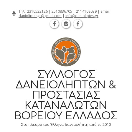
Θεσσαλονίκη Καρατάσου 7, TK 54626 τηλ.
Skip
Τηλ.:
2310522126
|
2510836705
|
2114108039
| email:
danioliptesgr@gmail.com
|
info@danioliptes.gr
to
content
ΣΎΛΛΟΓΟΣ
ΔΑΝΕΙΟΛΗΠΤΏΝ &
ΠΡΟΣΤΑΣΊΑΣ
ΚΑΤΑΝΑΛΩΤΏΝ
ΒΟΡΕΊΟΥ ΕΛΛΆΔΟΣ
Στο πλευρό του Έλληνα Δανειολήπτη από το 2010