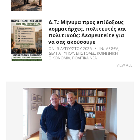
Δ.Τ.: Μήνυμα προς επίδοξους
κομματάρχες, πολιτευτές και
πολιτικούς: Δεσμευτείτε για
να σας ακούσουμε
ON:
5 ΑΥΓΟΎΣΤΟΥ 2026
IN:
ΆΡΘΡΑ
,
ΔΕΛΤΊΑ ΤΎΠΟΥ
,
ΕΠΙΣΤΟΛΈΣ
,
ΚΟΙΝΩΝΙΚΉ
ΟΙΚΟΝΟΜΊΑ
,
ΠΟΛΙΤΙΚΆ ΝΈΑ
VIEW ALL