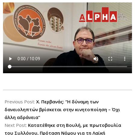
2026-
05-
Previous Post:
Χ. Περβανάς: “Η δύναμη των
06
δανειοληπτών βρίσκεται στην κινητοποίηση – Όχι
άλλη αδράνεια”
Next Post:
Κατατέθηκε στη Βουλή, με πρωτοβουλία
του Συλλόγου, Πρόταση Νόμου για τη Λαϊκή