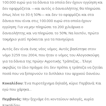
100.000 ευρώ για τα δάνεια τα οποία δεν έχουν εγγύηση και
δεν εφαρμόζεται —και αυτός ο δανειολήπτης θα πληρώσει
όπως λένε το 30 ή 50%— και δεν το εφαρμόζει και στα
δάνεια που είναι στις 100.000 ευρώ στα οποία έχουν
εγγύηση; Για να μην πληρώσει τα 200 χιλιάρικα ο
δανειολήπτης και να πληρώσει το 50%; Να λοιπόν, πρώτο
τεκμήριο γιατί πρόκειται για τα πανηγύρια.
Αυτός δεν είναι ένας νέος νόμος. Αυτός βασίστηκε στον
νόμο 3259 του 2004, που ήταν ο νόμος του Αλογοσκούφη
για τα δάνεια της πρώην Αγροτικής Τράπεζας… Έλεγε
ακριβώς το ίδιο πράγμα: ότι δεν πρέπει η τράπεζα να ζητάει
ποσά που να ξεπερνούν το διπλάσιο του αρχικού δανείου.
Κοκαλίδου:
Ένα πυροτέχνημα δηλαδή, κύριε Περβανά; Και
εγώ που χάρηκα…
Περβανάς:
Μην ξεχνάμε ότι κοντεύουν εκλογές, κυρία
Κοκαλίδου.