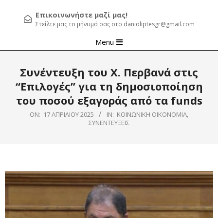
Επικοινωνήστε μαζί μας!
Στείλτε μας το μήνυμά σας στο danioliptesgr@gmail.com
Primary
Menu
Navigation
Menu
Συνέντευξη του Χ. Περβανά στις
“Επιλογές” για τη δημοσιοποίηση
του ποσού εξαγοράς από τα funds
ON:
17 ΑΠΡΙΛΊΟΥ 2025
IN:
ΚΟΙΝΩΝΙΚΉ ΟΙΚΟΝΟΜΊΑ
,
ΣΥΝΕΝΤΕΎΞΕΙΣ