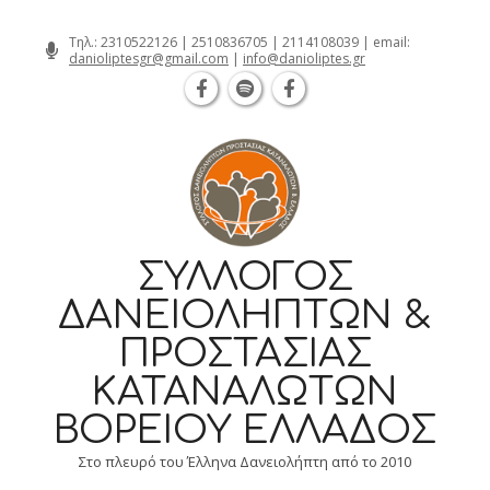
Θεσσαλονίκη Καρατάσου 7, TK 54626 τηλ
Skip
Τηλ.:
2310522126
|
2510836705
|
2114108039
| email:
danioliptesgr@gmail.com
|
info@danioliptes.gr
to
content
ΣΎΛΛΟΓΟΣ
ΔΑΝΕΙΟΛΗΠΤΏΝ &
ΠΡΟΣΤΑΣΊΑΣ
ΚΑΤΑΝΑΛΩΤΏΝ
ΒΟΡΕΊΟΥ ΕΛΛΆΔΟΣ
Στο πλευρό του Έλληνα Δανειολήπτη από το 2010