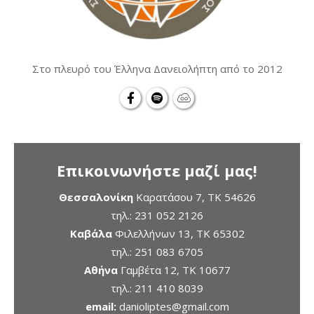
Στο πλευρό του Έλληνα Δανειολήπτη από το 2012
Επικοινωνήστε μαζί μας!
Θεσσαλονίκη
Καρατάσου 7, TK 54626
τηλ.:
231 052 2126
Καβάλα
Φιλελλήνων 13, ΤΚ 65302
τηλ.:
251 083 6705
Αθήνα
Γαμβέτα 12, ΤΚ 10677
τηλ.:
211 410 8039
email:
danioliptes@gmail.com