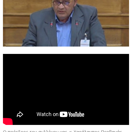
Ο πρόεδρος του συλλόγου μας, κ. Χαράλαμπος Περβανάς,