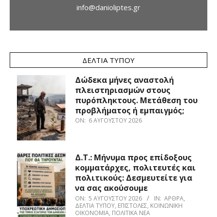
info@danioliptes.gr
ΔΕΛΤΊΑ ΤΎΠΟΥ
Δώδεκα μήνες αναστολή
πλειστηριασμών στους
πυρόπληκτους. Μετάθεση του
προβλήματος ή εμπαιγμός;
ON:
6 ΑΥΓΟΎΣΤΟΥ 2026
Δ.Τ.: Μήνυμα προς επίδοξους
κομματάρχες, πολιτευτές και
πολιτικούς: Δεσμευτείτε για
να σας ακούσουμε
ON:
5 ΑΥΓΟΎΣΤΟΥ 2026
IN:
ΆΡΘΡΑ
,
ΔΕΛΤΊΑ ΤΎΠΟΥ
,
ΕΠΙΣΤΟΛΈΣ
,
ΚΟΙΝΩΝΙΚΉ
ΟΙΚΟΝΟΜΊΑ
,
ΠΟΛΙΤΙΚΆ ΝΈΑ